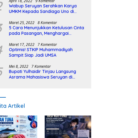
2
April 18, 2022
9 Komentar
Wabup Seruyan Serahkan Karya
UMKM Kepada Sandiaga Uno di
Istiqlal Halal Expo
3
Maret 25, 2022
8 Komentar
5 Cara Menunjukkan Ketulusan Cinta
pada Pasangan, Menghargai
Sepenuh Hati
4
Maret 17, 2022
7 Komentar
Optimis! STKIP Muhammadiyah
Sampit Siap Jadi UMSA
5
Mei 8, 2022
7 Komentar
Bupati Yulhaidir Tinjau Langsung
Asrama Mahasiswa Seruyan di
Banjarmasin
ita Artikel