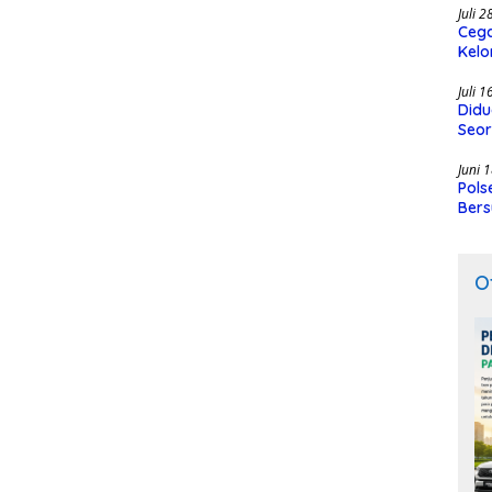
Juli 
Cega
Kelo
SMK
Juli 
Didu
Seor
Juni 
Pols
Bers
O