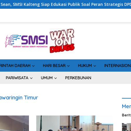
eng Siap Edukasi Publik Soal Peran Strategis DPD RI
Si
RINTAH DAERAH
HARI BESAR
HUKUM
INTERNASION
PARIWISATA
UMUM
PERKEBUNAN
awaringin Timur
Men
Beri