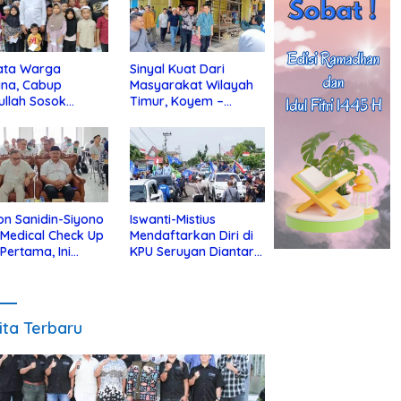
ata Warga
Sinyal Kuat Dari
ina, Cabup
Masyarakat Wilayah
ullah Sosok
Timur, Koyem –
jius Dekat Dengan
Supian Hadi Blusukan
 Yatim
di Kotim
on Sanidin-Siyono
Iswanti-Mistius
i Medical Check Up
Mendaftarkan Diri di
 Pertama, Ini
KPU Seruyan Diantar
an
Diiringi Ribuan
gecekannya
Pendukung
ita Terbaru