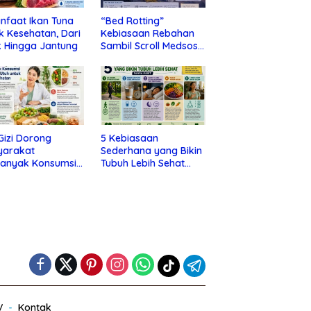
nfaat Ikan Tuna
“Bed Rotting”
k Kesehatan, Dari
Kebiasaan Rebahan
 Hingga Jantung
Sambil Scroll Medsos
yang Ternyata Tanda
Depresi
 Gizi Dorong
5 Kebiasaan
yarakat
Sederhana yang Bikin
banyak Konsumsi
Tubuh Lebih Sehat
nan Utuh untuk
Tanpa Ribet
a Kesehatan
V
Kontak