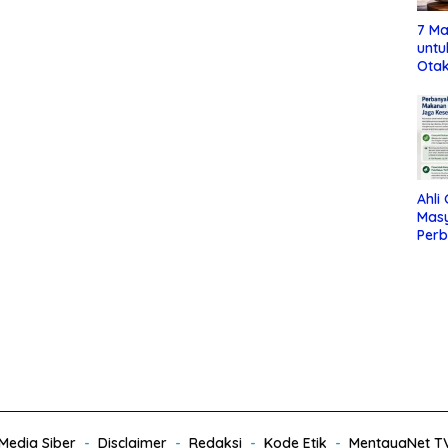
7 Ma
untu
Otak
Ahli
Mas
Per
Maka
Jag
edia Siber
Disclaimer
Redaksi
Kode Etik
MentayaNet T