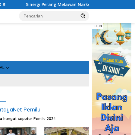
nergi Perang Melawan Narkoba di Kalimantan Tengah, GDAN dan
tutup
AL
tayaNet Pemilu
ta hangat seputar Pemilu 2024