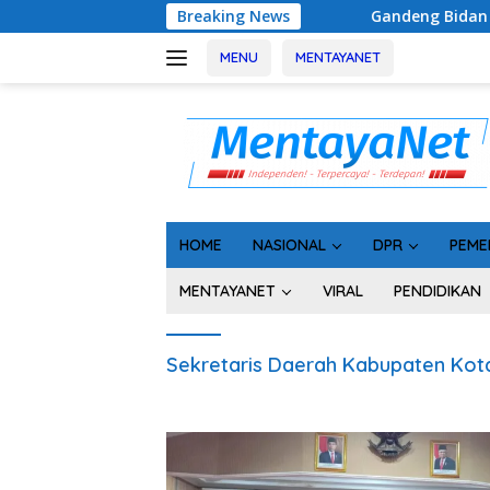
Langsung
Breaking News
Gandeng Bidan Sean, SMSI Kalt
ke
konten
MENU
MENTAYANET
HOME
NASIONAL
DPR
PEME
MENTAYANET
VIRAL
PENDIDIKAN
Sekretaris Daerah Kabupaten Kot