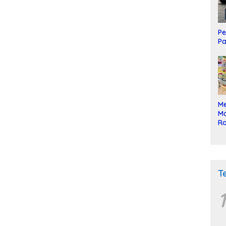
Pe
Pa
Me
Mo
Ra
ke
T
1