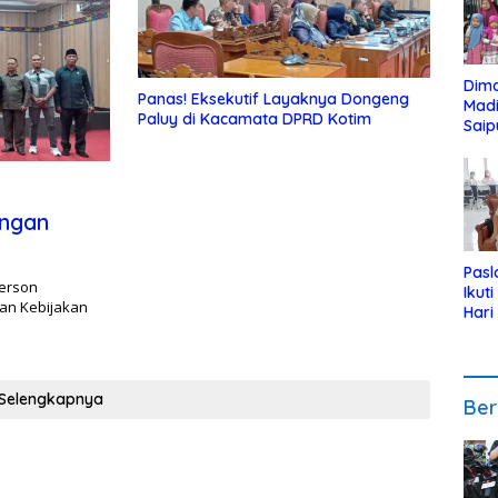
Dim
Panas! Eksekutif Layaknya Dongeng
Mad
Paluy di Kacamata DPRD Kotim
Saip
Reli
Anak
angan
Pasl
derson
Ikut
an Kebijakan
Hari
Urut
Pen
Selengkapnya
Ber