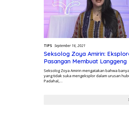
TIPS
September 16, 2021
Seksolog Zoya Amirin: Eksplor
Pasangan Membuat Langgeng
Asmara
Seksolog Zoya Amirin mengatakan bahwa bany
yang tidak suka mengeksplor dalam urusan hub
Padahal,…