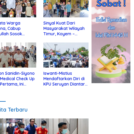
ata Warga
Sinyal Kuat Dari
ina, Cabup
Masyarakat Wilayah
ullah Sosok
Timur, Koyem –
jius Dekat Dengan
Supian Hadi Blusukan
 Yatim
di Kotim
on Sanidin-Siyono
Iswanti-Mistius
i Medical Check Up
Mendaftarkan Diri di
 Pertama, Ini
KPU Seruyan Diantar
an
Diiringi Ribuan
gecekannya
Pendukung
ita Terbaru