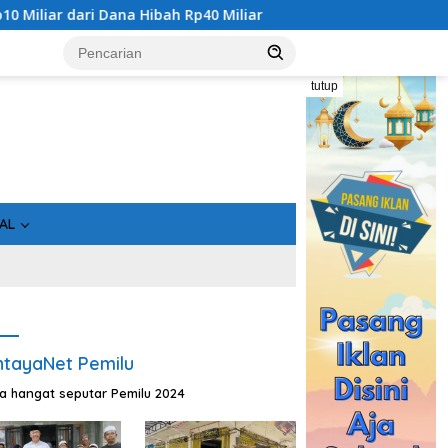
Dana Hibah Rp40 Miliar
Gandeng Bidan Sean, SMSI Kalten
tutup
AL
tayaNet Pemilu
ta hangat seputar Pemilu 2024