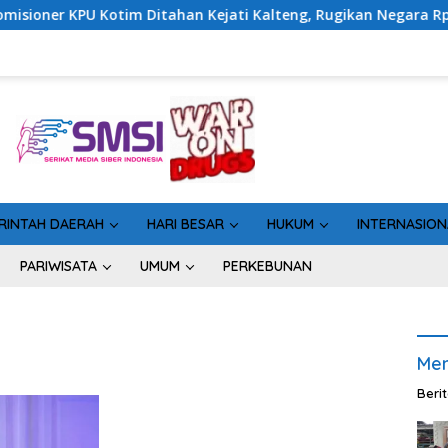
Kotim Ditahan Kejati Kalteng, Rugikan Negara Rp10 Miliar dari 
RINTAH DAERAH
HARI BESAR
HUKUM
INTERNASION
PARIWISATA
UMUM
PERKEBUNAN
Men
Beri