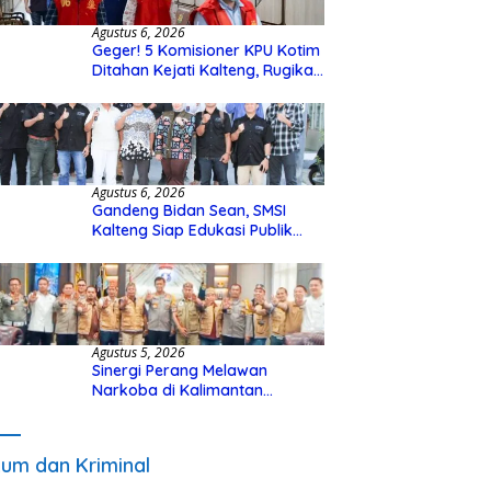
Agustus 6, 2026
Geger! 5 Komisioner KPU Kotim
Ditahan Kejati Kalteng, Rugikan
Negara Rp10 Miliar dari Dana
Hibah Rp40 Miliar
Agustus 6, 2026
Gandeng Bidan Sean, SMSI
Kalteng Siap Edukasi Publik
Soal Peran Strategis DPD RI
Agustus 5, 2026
Sinergi Perang Melawan
Narkoba di Kalimantan
Tengah, GDAN dan Kapolda
Kalteng Siapkan Deklarasi
Akbar
um dan Kriminal