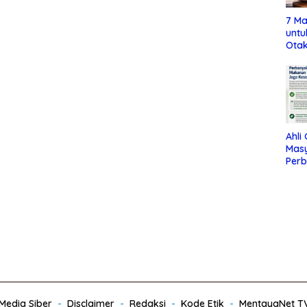
7 Ma
untu
Otak
Ahli
Mas
Per
Maka
Jag
edia Siber
Disclaimer
Redaksi
Kode Etik
MentayaNet T