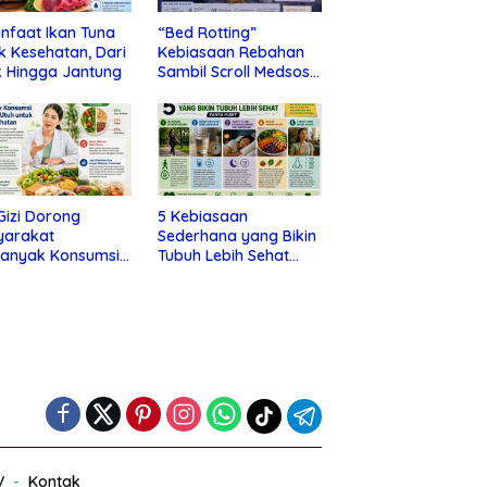
nfaat Ikan Tuna
“Bed Rotting”
k Kesehatan, Dari
Kebiasaan Rebahan
 Hingga Jantung
Sambil Scroll Medsos
yang Ternyata Tanda
Depresi
 Gizi Dorong
5 Kebiasaan
yarakat
Sederhana yang Bikin
banyak Konsumsi
Tubuh Lebih Sehat
nan Utuh untuk
Tanpa Ribet
a Kesehatan
V
Kontak