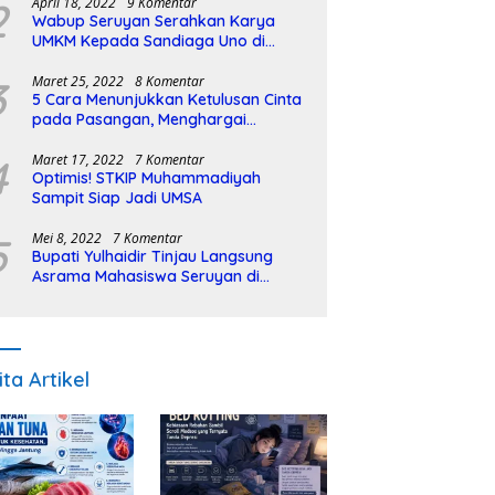
2
April 18, 2022
9 Komentar
Wabup Seruyan Serahkan Karya
UMKM Kepada Sandiaga Uno di
Istiqlal Halal Expo
3
Maret 25, 2022
8 Komentar
5 Cara Menunjukkan Ketulusan Cinta
pada Pasangan, Menghargai
Sepenuh Hati
4
Maret 17, 2022
7 Komentar
Optimis! STKIP Muhammadiyah
Sampit Siap Jadi UMSA
5
Mei 8, 2022
7 Komentar
Bupati Yulhaidir Tinjau Langsung
Asrama Mahasiswa Seruyan di
Banjarmasin
ita Artikel