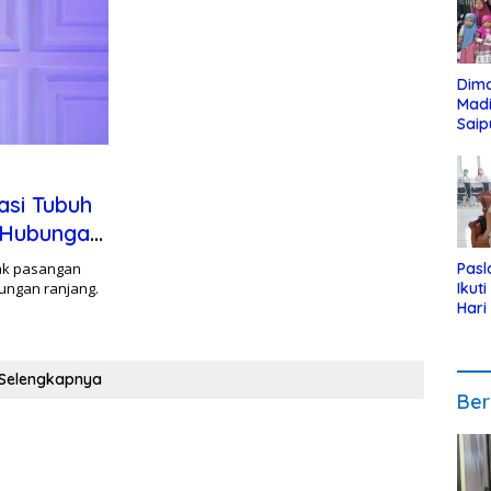
Dim
Mad
Saip
Reli
Anak
asi Tubuh
 Hubungan
ak pasangan
Pasl
ungan ranjang.
Ikut
Hari
Urut
Pen
Selengkapnya
Ber