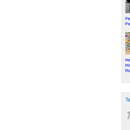
Pe
Pa
Me
Mo
Ra
ke
T
1