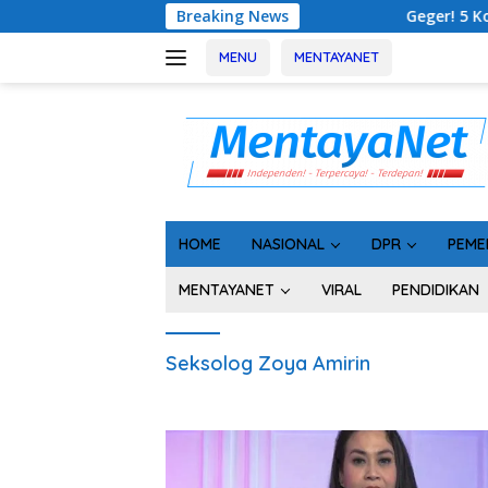
Langsung
Breaking News
Geger! 5 Komisioner KPU 
ke
konten
MENU
MENTAYANET
HOME
NASIONAL
DPR
PEME
MENTAYANET
VIRAL
PENDIDIKAN
Seksolog Zoya Amirin