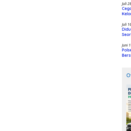
Juli 
Cega
Kelo
SMK
Juli 
Didu
Seor
Juni 
Pols
Bers
O