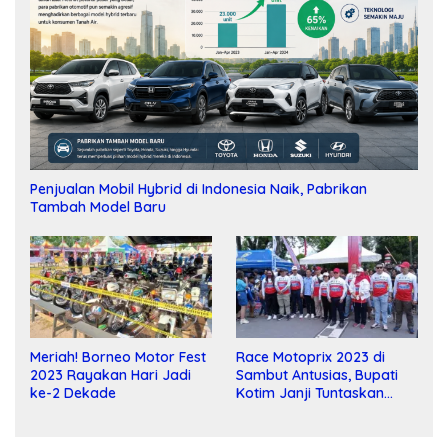
Penjualan Mobil Hybrid di Indonesia Naik, Pabrikan
Tambah Model Baru
Meriah! Borneo Motor Fest
Race Motoprix 2023 di
2023 Rayakan Hari Jadi
Sambut Antusias, Bupati
ke-2 Dekade
Kotim Janji Tuntaskan
Pembangunan Sirkuit