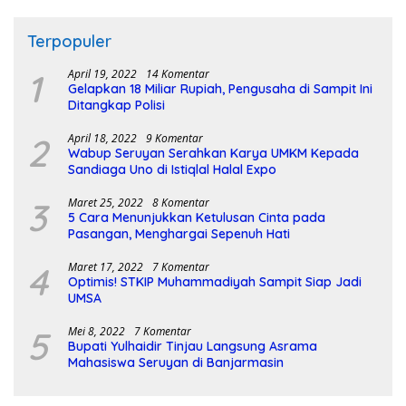
Terpopuler
1
April 19, 2022
14 Komentar
Gelapkan 18 Miliar Rupiah, Pengusaha di Sampit Ini
Ditangkap Polisi
2
April 18, 2022
9 Komentar
Wabup Seruyan Serahkan Karya UMKM Kepada
Sandiaga Uno di Istiqlal Halal Expo
3
Maret 25, 2022
8 Komentar
5 Cara Menunjukkan Ketulusan Cinta pada
Pasangan, Menghargai Sepenuh Hati
4
Maret 17, 2022
7 Komentar
Optimis! STKIP Muhammadiyah Sampit Siap Jadi
UMSA
5
Mei 8, 2022
7 Komentar
Bupati Yulhaidir Tinjau Langsung Asrama
Mahasiswa Seruyan di Banjarmasin