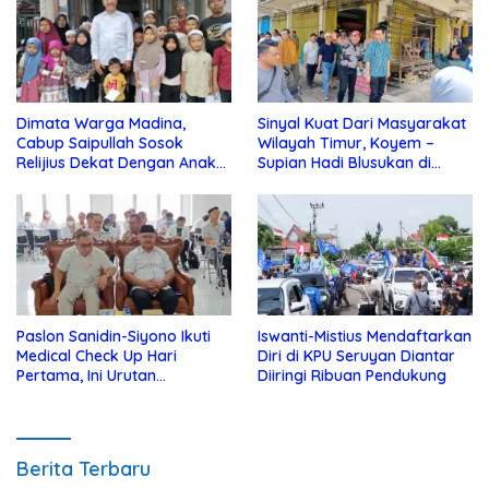
Dimata Warga Madina,
Sinyal Kuat Dari Masyarakat
Cabup Saipullah Sosok
Wilayah Timur, Koyem –
Relijius Dekat Dengan Anak
Supian Hadi Blusukan di
Yatim
Kotim
Paslon Sanidin-Siyono Ikuti
Iswanti-Mistius Mendaftarkan
Medical Check Up Hari
Diri di KPU Seruyan Diantar
Pertama, Ini Urutan
Diiringi Ribuan Pendukung
Pengecekannya
Berita Terbaru