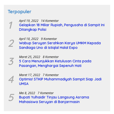
Terpopuler
1
April 19, 2022
14 Komentar
Gelapkan 18 Miliar Rupiah, Pengusaha di Sampit Ini
Ditangkap Polisi
2
April 18, 2022
9 Komentar
Wabup Seruyan Serahkan Karya UMKM Kepada
Sandiaga Uno di Istiqlal Halal Expo
3
Maret 25, 2022
8 Komentar
5 Cara Menunjukkan Ketulusan Cinta pada
Pasangan, Menghargai Sepenuh Hati
4
Maret 17, 2022
7 Komentar
Optimis! STKIP Muhammadiyah Sampit Siap Jadi
UMSA
5
Mei 8, 2022
7 Komentar
Bupati Yulhaidir Tinjau Langsung Asrama
Mahasiswa Seruyan di Banjarmasin