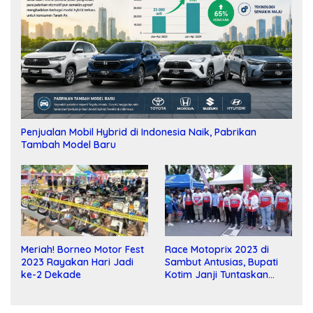
Penjualan Mobil Hybrid di Indonesia Naik, Pabrikan
Tambah Model Baru
Meriah! Borneo Motor Fest
Race Motoprix 2023 di
2023 Rayakan Hari Jadi
Sambut Antusias, Bupati
ke-2 Dekade
Kotim Janji Tuntaskan
Pembangunan Sirkuit