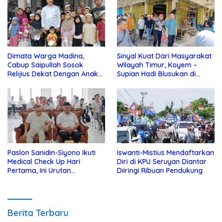
Dimata Warga Madina,
Sinyal Kuat Dari Masyarakat
Cabup Saipullah Sosok
Wilayah Timur, Koyem –
Relijius Dekat Dengan Anak
Supian Hadi Blusukan di
Yatim
Kotim
Paslon Sanidin-Siyono Ikuti
Iswanti-Mistius Mendaftarkan
Medical Check Up Hari
Diri di KPU Seruyan Diantar
Pertama, Ini Urutan
Diiringi Ribuan Pendukung
Pengecekannya
Berita Terbaru