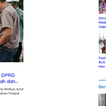
Dim
Mad
Saip
Reli
Anak
Pasl
Ikut
Hari
Urut
a DPRD
Pen
tah dan
Ber
), Rimbun, turut
nahan Tempat