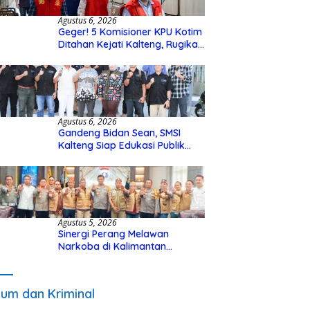
Agustus 6, 2026
Geger! 5 Komisioner KPU Kotim
Ditahan Kejati Kalteng, Rugikan
Negara Rp10 Miliar dari Dana
Hibah Rp40 Miliar
Agustus 6, 2026
Gandeng Bidan Sean, SMSI
Kalteng Siap Edukasi Publik
Soal Peran Strategis DPD RI
Agustus 5, 2026
Sinergi Perang Melawan
Narkoba di Kalimantan
Tengah, GDAN dan Kapolda
Kalteng Siapkan Deklarasi
Akbar
um dan Kriminal