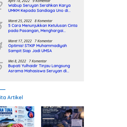
2
April 18, 2022
9 Komentar
Wabup Seruyan Serahkan Karya
UMKM Kepada Sandiaga Uno di
Istiqlal Halal Expo
3
Maret 25, 2022
8 Komentar
5 Cara Menunjukkan Ketulusan Cinta
pada Pasangan, Menghargai
Sepenuh Hati
4
Maret 17, 2022
7 Komentar
Optimis! STKIP Muhammadiyah
Sampit Siap Jadi UMSA
5
Mei 8, 2022
7 Komentar
Bupati Yulhaidir Tinjau Langsung
Asrama Mahasiswa Seruyan di
Banjarmasin
ita Artikel