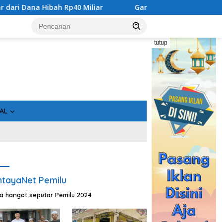
ah Rp40 Miliar
Gandeng Bidan Sean, SMSI Kalteng Siap E
tutup
AL
tayaNet Pemilu
ta hangat seputar Pemilu 2024