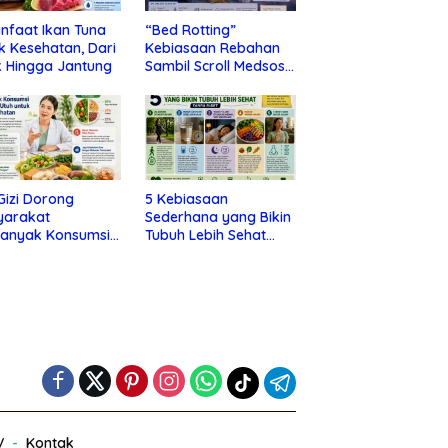
nfaat Ikan Tuna
“Bed Rotting”
k Kesehatan, Dari
Kebiasaan Rebahan
 Hingga Jantung
Sambil Scroll Medsos
yang Ternyata Tanda
Depresi
 Gizi Dorong
5 Kebiasaan
yarakat
Sederhana yang Bikin
banyak Konsumsi
Tubuh Lebih Sehat
nan Utuh untuk
Tanpa Ribet
a Kesehatan
V
Kontak