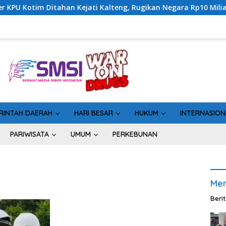
ahan Kejati Kalteng, Rugikan Negara Rp10 Miliar dari Dana Hib
RINTAH DAERAH
HARI BESAR
HUKUM
INTERNASION
PARIWISATA
UMUM
PERKEBUNAN
Men
Beri