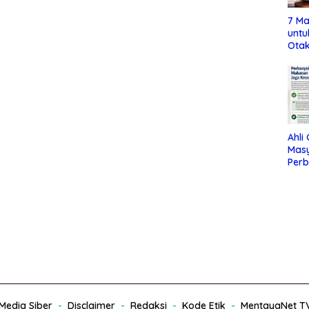
7 Ma
untu
Otak
Ahli
Mas
Per
Maka
Jag
edia Siber
Disclaimer
Redaksi
Kode Etik
MentayaNet T