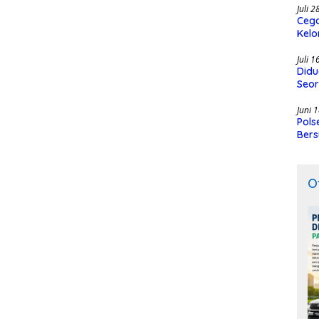
Juli 
Cega
Kelo
SMK
Juli 
Didu
Seor
Juni 
Pols
Bers
O