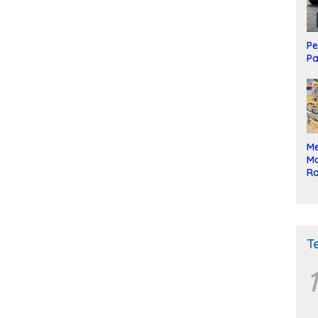
Pe
Pa
Me
Mo
Ra
ke
T
1