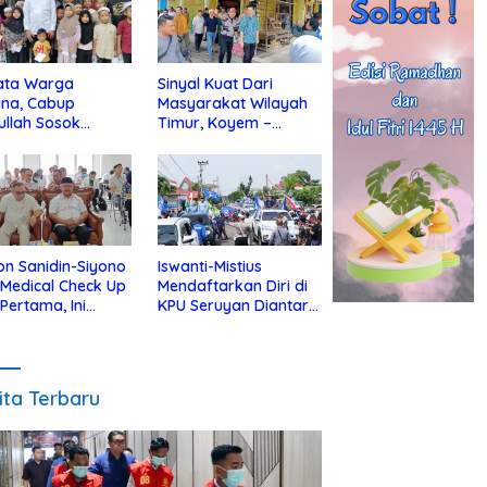
ata Warga
Sinyal Kuat Dari
ina, Cabup
Masyarakat Wilayah
ullah Sosok
Timur, Koyem –
jius Dekat Dengan
Supian Hadi Blusukan
 Yatim
di Kotim
on Sanidin-Siyono
Iswanti-Mistius
i Medical Check Up
Mendaftarkan Diri di
 Pertama, Ini
KPU Seruyan Diantar
an
Diiringi Ribuan
gecekannya
Pendukung
ita Terbaru