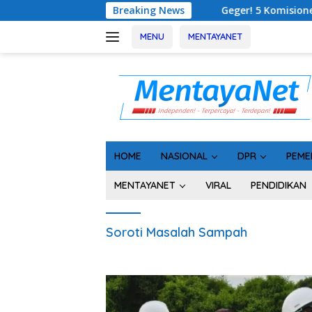
Langsung
Breaking News
Geger! 5 Komisioner KPU Kotim Dit
ke
konten
MENU
MENTAYANET
HOME
NASIONAL
DPR
PEME
MENTAYANET
VIRAL
PENDIDIKAN
Soroti Masalah Sampah