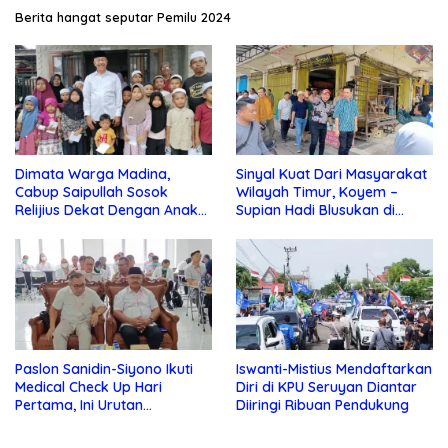
Berita hangat seputar Pemilu 2024
Dimata Warga Madina,
Sinyal Kuat Dari Masyarakat
Cabup Saipullah Sosok
Wilayah Timur, Koyem –
Relijius Dekat Dengan Anak
Supian Hadi Blusukan di
Yatim
Kotim
Paslon Sanidin-Siyono Ikuti
Iswanti-Mistius Mendaftarkan
Medical Check Up Hari
Diri di KPU Seruyan Diantar
Pertama, Ini Urutan
Diiringi Ribuan Pendukung
Pengecekannya