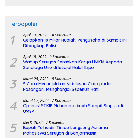
Terpopuler
1
April 19, 2022
14 Komentar
Gelapkan 18 Miliar Rupiah, Pengusaha di Sampit Ini
Ditangkap Polisi
2
April 18, 2022
9 Komentar
Wabup Seruyan Serahkan Karya UMKM Kepada
Sandiaga Uno di Istiqlal Halal Expo
3
Maret 25, 2022
8 Komentar
5 Cara Menunjukkan Ketulusan Cinta pada
Pasangan, Menghargai Sepenuh Hati
4
Maret 17, 2022
7 Komentar
Optimis! STKIP Muhammadiyah Sampit Siap Jadi
UMSA
5
Mei 8, 2022
7 Komentar
Bupati Yulhaidir Tinjau Langsung Asrama
Mahasiswa Seruyan di Banjarmasin