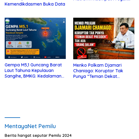
Kemendikdasmen Buka Data
Sisi Nubi
Gempa M5,1 Guncang Barat
Menko Polkam Djamari
Laut Tahuna Kepulauan
Chaniago: Koruptor Tak
Sangihe, BMKG: Kedalaman
Punya “Teman Dekat
10 Km
Presiden”, Tak Ada “Orang
Dalam”
MentayaNet Pemilu
Berita hangat seputar Pemilu 2024