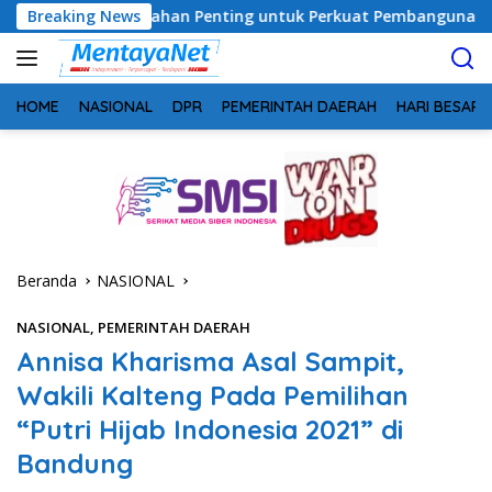
Langsung
rintahan Penting untuk Perkuat Pembangunan Desa
Breaking News
Usai
ke
konten
HOME
NASIONAL
DPR
PEMERINTAH DAERAH
HARI BESAR
Beranda
NASIONAL
NASIONAL
,
PEMERINTAH DAERAH
Annisa Kharisma Asal Sampit,
Wakili Kalteng Pada Pemilihan
“Putri Hijab Indonesia 2021” di
Bandung