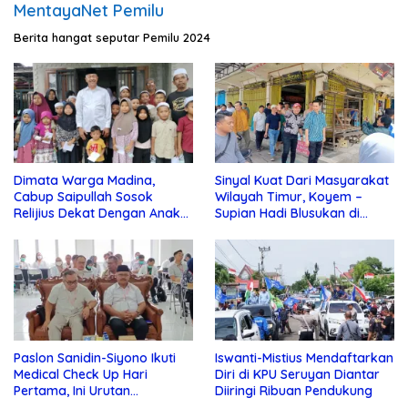
MentayaNet Pemilu
Berita hangat seputar Pemilu 2024
Dimata Warga Madina,
Sinyal Kuat Dari Masyarakat
Cabup Saipullah Sosok
Wilayah Timur, Koyem –
Relijius Dekat Dengan Anak
Supian Hadi Blusukan di
Yatim
Kotim
Paslon Sanidin-Siyono Ikuti
Iswanti-Mistius Mendaftarkan
Medical Check Up Hari
Diri di KPU Seruyan Diantar
Pertama, Ini Urutan
Diiringi Ribuan Pendukung
Pengecekannya