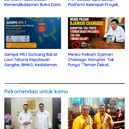
Kemendikdasmen Buka Data
Platform Keempat Proyek
Sisi Nubi
Gempa M5,1 Guncang Barat
Menko Polkam Djamari
Laut Tahuna Kepulauan
Chaniago: Koruptor Tak
Sangihe, BMKG: Kedalaman
Punya “Teman Dekat
10 Km
Presiden”, Tak Ada “Orang
Dalam”
Rekomendasi untuk kamu