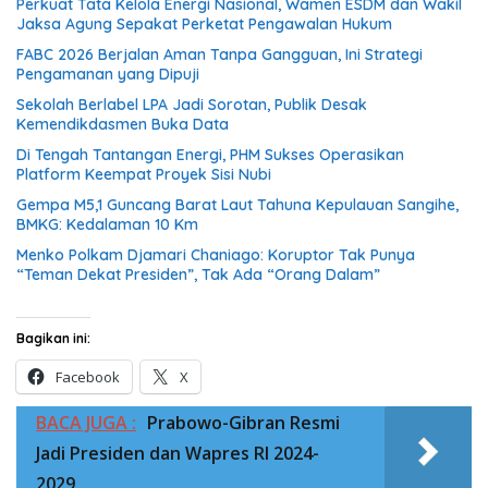
Perkuat Tata Kelola Energi Nasional, Wamen ESDM dan Wakil
Jaksa Agung Sepakat Perketat Pengawalan Hukum
FABC 2026 Berjalan Aman Tanpa Gangguan, Ini Strategi
Pengamanan yang Dipuji
Sekolah Berlabel LPA Jadi Sorotan, Publik Desak
Kemendikdasmen Buka Data
Di Tengah Tantangan Energi, PHM Sukses Operasikan
Platform Keempat Proyek Sisi Nubi
Gempa M5,1 Guncang Barat Laut Tahuna Kepulauan Sangihe,
BMKG: Kedalaman 10 Km
Menko Polkam Djamari Chaniago: Koruptor Tak Punya
“Teman Dekat Presiden”, Tak Ada “Orang Dalam”
Bagikan ini:
Facebook
X
BACA JUGA :
Prabowo-Gibran Resmi
Jadi Presiden dan Wapres RI 2024-
2029