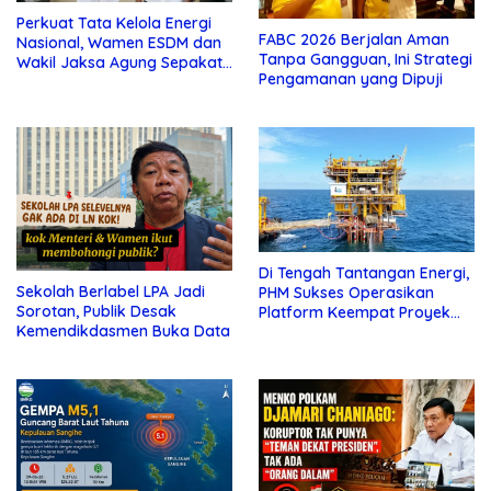
Perkuat Tata Kelola Energi
FABC 2026 Berjalan Aman
Nasional, Wamen ESDM dan
Tanpa Gangguan, Ini Strategi
Wakil Jaksa Agung Sepakat
Pengamanan yang Dipuji
Perketat Pengawalan Hukum
Di Tengah Tantangan Energi,
Sekolah Berlabel LPA Jadi
PHM Sukses Operasikan
Sorotan, Publik Desak
Platform Keempat Proyek
Kemendikdasmen Buka Data
Sisi Nubi