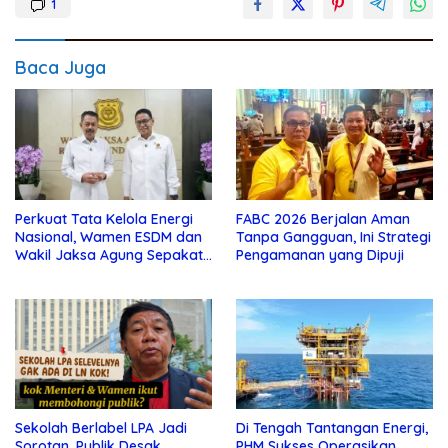
1
Baca Juga
Perkuat Tata Kelola Energi
FABC 2026 Berjalan Aman
Nasional, Wamen ESDM dan
Tanpa Gangguan, Ini Strategi
Wakil Jaksa Agung Sepakat
Pengamanan yang Dipuji
Perketat Pengawalan Hukum
Sekolah Berlabel LPA Jadi
Di Tengah Tantangan Energi,
Sorotan, Publik Desak
PHM Sukses Operasikan