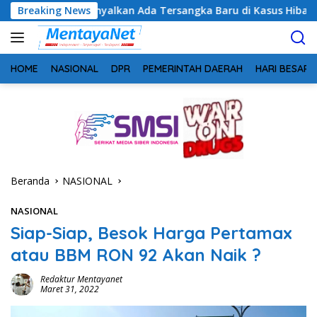
Langsung
inyalkan Ada Tersangka Baru di Kasus Hibah Rp40 Miliar
Breaking News
ke
konten
HOME
NASIONAL
DPR
PEMERINTAH DAERAH
HARI BESAR
Beranda
NASIONAL
NASIONAL
Siap-Siap, Besok Harga Pertamax
atau BBM RON 92 Akan Naik ?
Redaktur Mentayanet
Maret 31, 2022