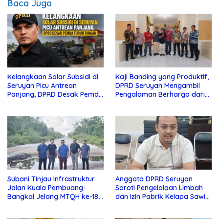
Baca Juga
Kelangkaan Solar Subsidi di
Kaji Banding yang Produktif,
Seruyan Picu Antrean
DPRD Seruyan Mengambil
Panjang, DPRD Desak Pemda
Pengalaman Berharga dari
Turun Tangan
Lamandau
Subani Tinjau Infrastruktur
Anggota DPRD Seruyan
Jalan Kuala Pembuang-
Soroti Pengelolaan Limbah
Bangkal Jelang MTQH ke-18
dan Izin Pabrik Kelapa Sawit
Seruyan
PT Jaya Oleo Sejahtera