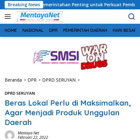
Langsung
gi Pemerintahan Penting untuk Perkuat Pembangunan Desa
Breaking News
ke
konten
HOME
NASIONAL
DPR
PEMERINTAH DAERAH
HARI BESAR
Beranda
DPR
DPRD SERUYAN
DPRD SERUYAN
Beras Lokal Perlu di Maksimalkan,
Agar Menjadi Produk Unggulan
Daerah
Mentaya Net
Februari 22, 2022