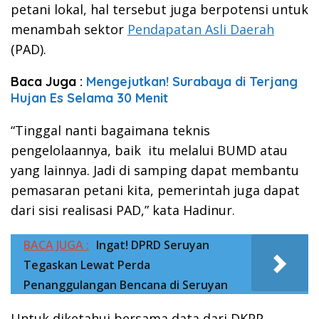
petani lokal, hal tersebut juga berpotensi untuk
menambah sektor
Pendapatan Asli Daerah
(PAD).
Baca Juga :
Mengejutkan! Surabaya di Terjang
Hujan Es Selama 30 Menit
“Tinggal nanti bagaimana teknis
pengelolaannya, baik itu melalui BUMD atau
yang lainnya. Jadi di samping dapat membantu
pemasaran petani kita, pemerintah juga dapat
dari sisi realisasi PAD,” kata Hadinur.
BACA JUGA :
Ingat! DPRD Seruyan
Tegaskan Lewat Perda
Penanggulangan Bencana di Seruyan
Untuk diketahui bersama data dari DKPP