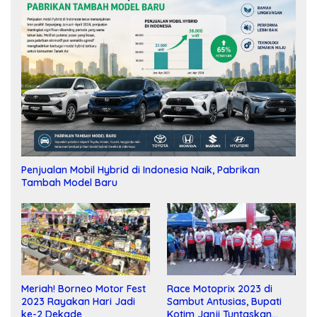
Penjualan Mobil Hybrid di Indonesia Naik, Pabrikan
Tambah Model Baru
Meriah! Borneo Motor Fest
Race Motoprix 2023 di
2023 Rayakan Hari Jadi
Sambut Antusias, Bupati
ke-2 Dekade
Kotim Janji Tuntaskan