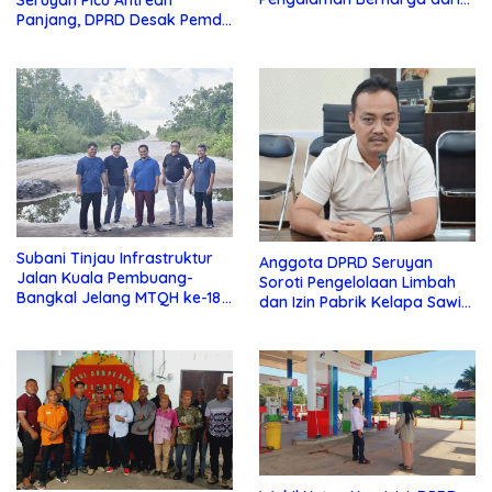
Seruyan Picu Antrean
Lamandau
Panjang, DPRD Desak Pemda
Turun Tangan
Subani Tinjau Infrastruktur
Anggota DPRD Seruyan
Jalan Kuala Pembuang-
Soroti Pengelolaan Limbah
Bangkal Jelang MTQH ke-18
dan Izin Pabrik Kelapa Sawit
Seruyan
PT Jaya Oleo Sejahtera