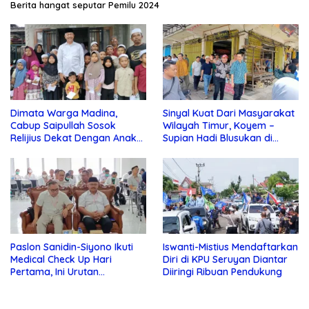
Berita hangat seputar Pemilu 2024
Dimata Warga Madina,
Sinyal Kuat Dari Masyarakat
Cabup Saipullah Sosok
Wilayah Timur, Koyem –
Relijius Dekat Dengan Anak
Supian Hadi Blusukan di
Yatim
Kotim
Paslon Sanidin-Siyono Ikuti
Iswanti-Mistius Mendaftarkan
Medical Check Up Hari
Diri di KPU Seruyan Diantar
Pertama, Ini Urutan
Diiringi Ribuan Pendukung
Pengecekannya