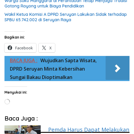
Warga Suku Manggarai di Perantauan Tetap Menjaga Tradisi
Gotong Royong untuk Biaya Pendidikan
Wakil Ketua Komisi A DPRD Seruyan Lakukan Sidak terhadap
SPBU 65.742.002 di Seruyan Raya
Bagikan ini:
Facebook
X
BACA JUGA :
Wujudkan Sapta Wisata,
DPRD Seruyan Minta Kebersihan
Sungai Bakau Dioptimalkan
Menyukai ini:
Memuat...
Baca Juga :
Pemda Harus Dapat Melakukan