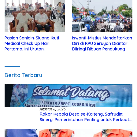
Paslon Sanidin-Siyono Ikuti
Iswanti-Mistius Mendaftarkan
Medical Check Up Hari
Diri di KPU Seruyan Diantar
Pertama, Ini Urutan
Diiringi Ribuan Pendukung
Pengecekannya
Berita Terbaru
Agustus 8, 2026
Rakor Kepala Desa se-Kalteng, Safrudin:
Sinergi Pemerintahan Penting untuk Perkuat
Pembangunan Desa