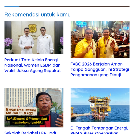
Rekomendasi untuk kamu
Perkuat Tata Kelola Energi
FABC 2026 Berjalan Aman
Nasional, Wamen ESDM dan
Tanpa Gangguan, Ini Strategi
Wakil Jaksa Agung Sepakat
Pengamanan yang Dipuji
Perketat Pengawalan Hukum
Di Tengah Tantangan Energi,
Sekolah Berlabel LPA Jadi
PHM Sukses Operasikan