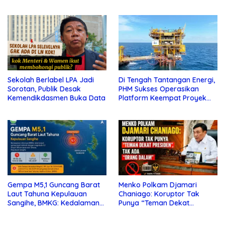
Perketat Pengawalan Hukum
Sekolah Berlabel LPA Jadi
Di Tengah Tantangan Energi,
Sorotan, Publik Desak
PHM Sukses Operasikan
Kemendikdasmen Buka Data
Platform Keempat Proyek
Sisi Nubi
Gempa M5,1 Guncang Barat
Menko Polkam Djamari
Laut Tahuna Kepulauan
Chaniago: Koruptor Tak
Sangihe, BMKG: Kedalaman
Punya “Teman Dekat
10 Km
Presiden”, Tak Ada “Orang
Dalam”