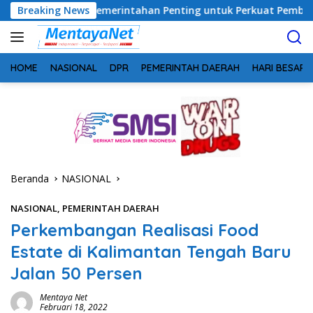
Langsung
gi Pemerintahan Penting untuk Perkuat Pembangunan Desa
Breaking News
ke
konten
HOME
NASIONAL
DPR
PEMERINTAH DAERAH
HARI BESAR
Beranda
NASIONAL
NASIONAL
,
PEMERINTAH DAERAH
Perkembangan Realisasi Food
Estate di Kalimantan Tengah Baru
Jalan 50 Persen
Mentaya Net
Februari 18, 2022