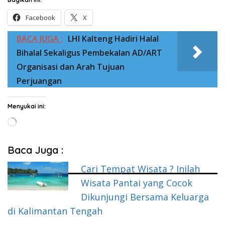
Facebook
X
BACA JUGA :
LHI Kalteng Hadiri Halal
Bihalal Sekaligus Pembekalan AD/ART
Organisasi dan Arah Tujuan
Perjuangan
Menyukai ini:
Memuat...
Baca Juga :
Cari Tempat Wisata ? Inilah
Wisata Pantai yang Cocok
Dikunjungi Bersama Keluarga
di Kalimantan Tengah