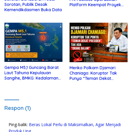
Sorotan, Publik Desak
Platform Keempat Proyek
Kemendikdasmen Buka Data
Sisi Nubi
Gempa M5,1 Guncang Barat
Menko Polkam Djamari
Laut Tahuna Kepulauan
Chaniago: Koruptor Tak
Sangihe, BMKG: Kedalaman
Punya “Teman Dekat
10 Km
Presiden”, Tak Ada “Orang
Dalam”
Respon (1)
Ping-balik:
Beras Lokal Perlu di Maksimalkan, Agar Menjadi
Produk Ung