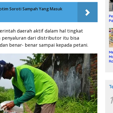
Kotim Soroti Sampah Yang Masuk
Pe
Pa
rintah daerah aktif dalam hal tingkat
penyaluran dari distributor itu bisa
 dan benar- benar sampai kepada petani.
Me
Mo
Ra
ke
T
1