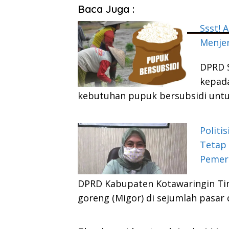
Baca Juga :
Ssst!
Menjer
DPRD 
kepada
kebutuhan pupuk bersubsidi unt
Politi
Tetap 
Pemer
DPRD Kabupaten Kotawaringin Ti
goreng (Migor) di sejumlah pasar 