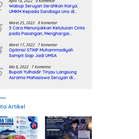
2
April 18, 2022
9 Komentar
Wabup Seruyan Serahkan Karya
UMKM Kepada Sandiaga Uno di
Istiqlal Halal Expo
3
Maret 25, 2022
8 Komentar
5 Cara Menunjukkan Ketulusan Cinta
pada Pasangan, Menghargai
Sepenuh Hati
4
Maret 17, 2022
7 Komentar
Optimis! STKIP Muhammadiyah
Sampit Siap Jadi UMSA
5
Mei 8, 2022
7 Komentar
Bupati Yulhaidir Tinjau Langsung
Asrama Mahasiswa Seruyan di
Banjarmasin
ita Artikel