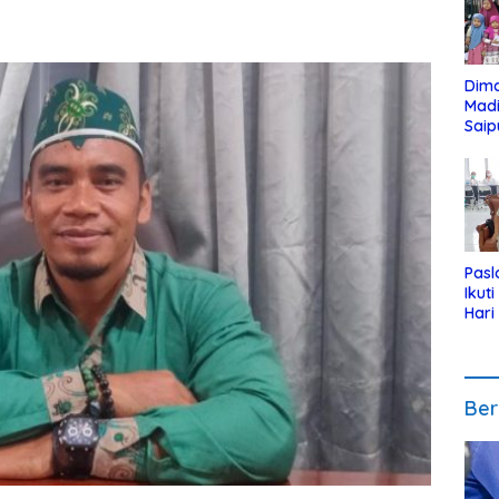
Dim
Mad
Saip
Reli
Anak
Pasl
Ikut
Hari
Urut
Pen
Ber