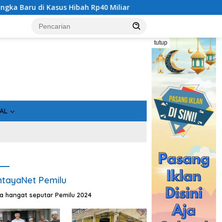
0 Miliar
Bukan Sekadar Asin, Ikan Olahan Seruyan Dido
tutup
AL
tayaNet Pemilu
ta hangat seputar Pemilu 2024