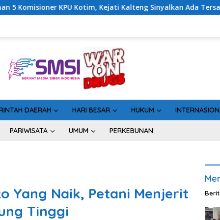
ejati Kalteng Sinyalkan Ada Tersangka Baru di Kasus Hibah Rp4
RINTAH DAERAH
HARI BESAR
HUKUM
INTERNASION
PARIWISATA
UMUM
PERKEBUNAN
Men
Yang Naik, Petani Menjerit
Beri
ng Tinggi