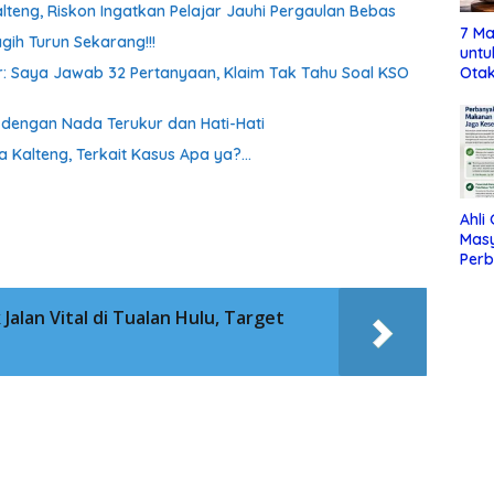
lteng, Riskon Ingatkan Pelajar Jauhi Pergaulan Bebas
7 Ma
gih Turun Sekarang!!!
untu
oor: Saya Jawab 32 Pertanyaan, Klaim Tak Tahu Soal KSO
Otak
a dengan Nada Terukur dan Hati-Hati
a Kalteng, Terkait Kasus Apa ya?…
Ahli
Mas
Per
Maka
Jag
Jalan Vital di Tualan Hulu, Target