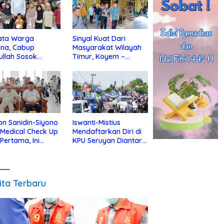
ata Warga
Sinyal Kuat Dari
ina, Cabup
Masyarakat Wilayah
ullah Sosok
Timur, Koyem –
jius Dekat Dengan
Supian Hadi Blusukan
 Yatim
di Kotim
on Sanidin-Siyono
Iswanti-Mistius
i Medical Check Up
Mendaftarkan Diri di
 Pertama, Ini
KPU Seruyan Diantar
an
Diiringi Ribuan
gecekannya
Pendukung
ita Terbaru