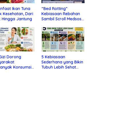
nfaat Ikan Tuna
“Bed Rotting”
k Kesehatan, Dari
Kebiasaan Rebahan
 Hingga Jantung
Sambil Scroll Medsos
yang Ternyata Tanda
Depresi
 Gizi Dorong
5 Kebiasaan
yarakat
Sederhana yang Bikin
banyak Konsumsi
Tubuh Lebih Sehat
nan Utuh untuk
Tanpa Ribet
a Kesehatan