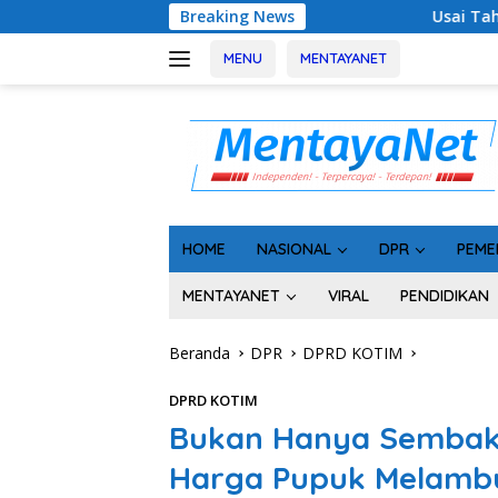
Langsung
Breaking News
Usai Tahan 5 Komisioner KPU Kotim, K
ke
konten
MENU
MENTAYANET
HOME
NASIONAL
DPR
PEME
MENTAYANET
VIRAL
PENDIDIKAN
Beranda
DPR
DPRD KOTIM
DPRD KOTIM
Bukan Hanya Sembako 
Harga Pupuk Melambu