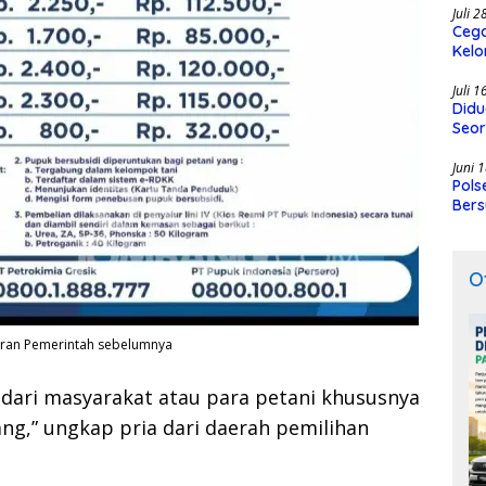
Juli 
Cega
Kelo
SMK
Juli 
Didu
Seor
Juni 
Pols
Bers
O
turan Pemerintah sebelumnya
r dari masyarakat atau para petani khususnya
g,” ungkap pria dari daerah pemilihan