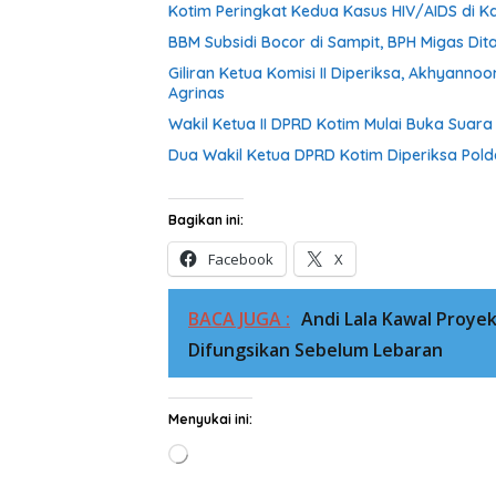
Kotim Peringkat Kedua Kasus HIV/AIDS di Ka
BBM Subsidi Bocor di Sampit, BPH Migas Dita
Giliran Ketua Komisi II Diperiksa, Akhyann
Agrinas
Wakil Ketua II DPRD Kotim Mulai Buka Suar
Dua Wakil Ketua DPRD Kotim Diperiksa Pold
Bagikan ini:
Facebook
X
BACA JUGA :
Andi Lala Kawal Proyek 
Difungsikan Sebelum Lebaran
Menyukai ini:
Memuat...