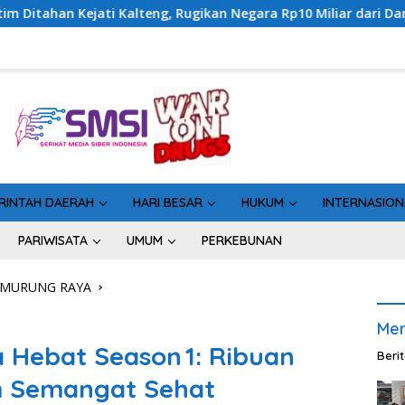
ugikan Negara Rp10 Miliar dari Dana Hibah Rp40 Miliar
RINTAH DAERAH
HARI BESAR
HUKUM
INTERNASION
PARIWISATA
UMUM
PERKEBUNAN
 MURUNG RAYA
Men
 Hebat Season 1: Ribuan
Beri
m Semangat Sehat