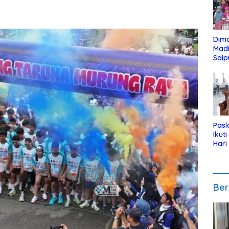
Dim
Mad
Saip
Reli
Anak
Pasl
Ikut
Hari
Urut
Pen
Ber