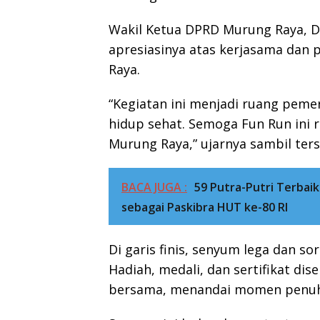
Wakil Ketua DPRD Murung Raya, D
apresiasinya atas kerjasama dan
Raya.
“Kegiatan ini menjadi ruang pem
hidup sehat. Semoga Fun Run ini r
Murung Raya,” ujarnya sambil ter
BACA JUGA :
59 Putra-Putri Terbai
sebagai Paskibra HUT ke-80 RI
Di garis finis, senyum lega dan s
Hadiah, medali, dan sertifikat di
bersama, menandai momen penuh