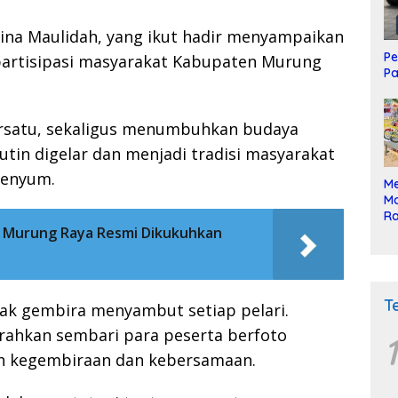
ina Maulidah, yang ikut hadir menyampaikan
Pe
 partisipasi masyarakat Kabupaten Murung
Pa
ersatu, sekaligus menumbuhkan budaya
utin digelar dan menjadi tradisi masyarakat
senyum.
Me
Mo
Ra
k Murung Raya Resmi Dikukuhkan
ke
T
orak gembira menyambut setiap pelari.
serahkan sembari para peserta berfoto
1
 kegembiraan dan kebersamaan.