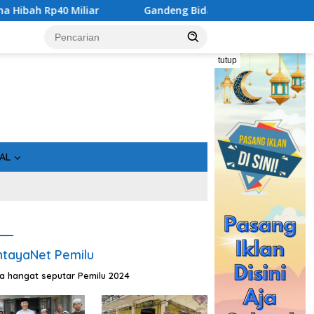
Gandeng Bidan Sean, SMSI Kalteng Siap Edukasi Publik Soal Pera
tutup
AL
tayaNet Pemilu
ta hangat seputar Pemilu 2024