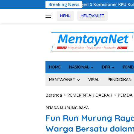
Langsung
Geger! 5 Komisioner KPU Kotim Ditahan Kejati Kalteng, R
Breaking News
ke
konten
MENU
MENTAYANET
HOME
NASIONAL
DPR
PEME
MENTAYANET
VIRAL
PENDIDIKAN
Beranda
PEMERINTAH DAERAH
PEMDA
PEMDA MURUNG RAYA
Fun Run Murung Raya
Warga Bersatu dala