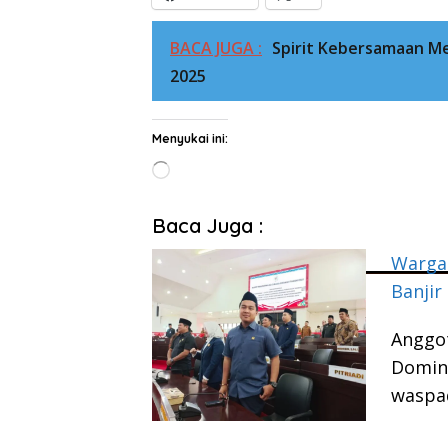
BACA JUGA :
Spirit Kebersamaan M
2025
Menyukai ini:
Memuat...
Baca Juga :
Warga
Banjir
Anggo
Domin
waspa