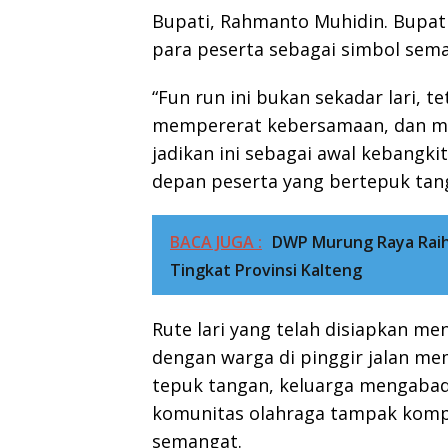
Bupati, Rahmanto Muhidin. Bupat
para peserta sebagai simbol sem
“Fun run ini bukan sekadar lari, 
mempererat kebersamaan, dan me
jadikan ini sebagai awal kebangki
depan peserta yang bertepuk tan
BACA JUGA :
DWP Murung Raya Raih
Tingkat Provinsi Kalteng
Rute lari yang telah disiapkan me
dengan warga di pinggir jalan m
tepuk tangan, keluarga mengaba
komunitas olahraga tampak kompa
semangat.