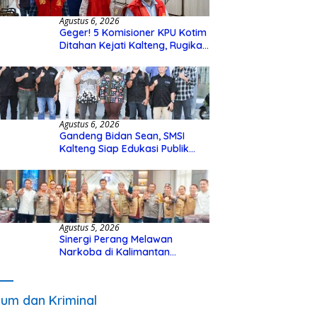
Agustus 6, 2026
Geger! 5 Komisioner KPU Kotim
Ditahan Kejati Kalteng, Rugikan
Negara Rp10 Miliar dari Dana
Hibah Rp40 Miliar
Agustus 6, 2026
Gandeng Bidan Sean, SMSI
Kalteng Siap Edukasi Publik
Soal Peran Strategis DPD RI
Agustus 5, 2026
Sinergi Perang Melawan
Narkoba di Kalimantan
Tengah, GDAN dan Kapolda
Kalteng Siapkan Deklarasi
Akbar
um dan Kriminal