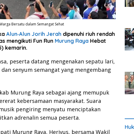
n Warga Bersatu dalam Semangat Sehat
ika
Alun‑Alun Jorih Jerah
dipenuhi riuh rendah
as mengikuti Fun Run
Murung Raya
Hebat
) kemarin.
sa, peserta datang mengenakan sepatu lari,
i, dan senyum semangat yang mengembang
emkab Murung Raya sebagai ajang memupuk
ererat kebersamaan masyarakat. Suara
n musik pengiring menyatu menciptakan
kan adrenalin semua peserta.
Huk
upati Murung Raya, Heriyus, bersama Wakil