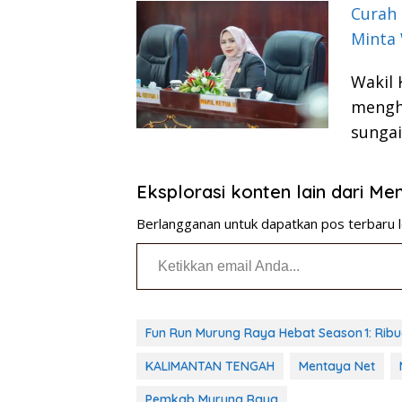
Curah 
Minta 
Wakil 
mengh
sungai
Eksplorasi konten lain dari M
Berlangganan untuk dapatkan pos terbaru l
Ketikkan email Anda...
Fun Run Murung Raya Hebat Season 1: Ri
KALIMANTAN TENGAH
Mentaya Net
Pemkab Murung Raya