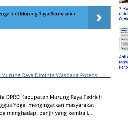
7 Ma
engalir di Murung Raya Bermazmur
untu
Otak
Ahli
Mas
Per
Maka
 Murung Raya Diminta Waspada Potensi
Jag
ta DPRD Kabupaten Murung Raya Fedrich
ggus Yoga, mengingatkan masyarakat
da menghadapi banjir yang kembali…