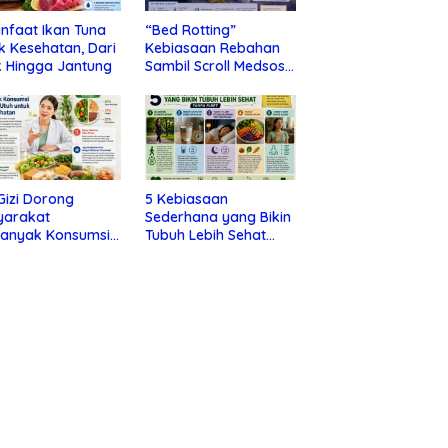
nfaat Ikan Tuna
“Bed Rotting”
k Kesehatan, Dari
Kebiasaan Rebahan
 Hingga Jantung
Sambil Scroll Medsos
yang Ternyata Tanda
Depresi
 Gizi Dorong
5 Kebiasaan
yarakat
Sederhana yang Bikin
banyak Konsumsi
Tubuh Lebih Sehat
nan Utuh untuk
Tanpa Ribet
a Kesehatan