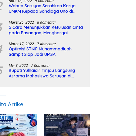
2
April 18, 2022
9 Komentar
Wabup Seruyan Serahkan Karya
UMKM Kepada Sandiaga Uno di
Istiqlal Halal Expo
3
Maret 25, 2022
8 Komentar
5 Cara Menunjukkan Ketulusan Cinta
pada Pasangan, Menghargai
Sepenuh Hati
4
Maret 17, 2022
7 Komentar
Optimis! STKIP Muhammadiyah
Sampit Siap Jadi UMSA
5
Mei 8, 2022
7 Komentar
Bupati Yulhaidir Tinjau Langsung
Asrama Mahasiswa Seruyan di
Banjarmasin
ita Artikel