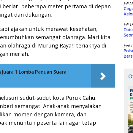
Juli 
i berlari beberapa meter pertama di depan
Cega
angat dan dukungan.
Kelo
SMK
Juli 
tetapi ajakan untuk merawat kesehatan,
Didu
Seor
numbuhkan semangat olahraga. Mari kita
tan olahraga di Murung Raya!” teriaknya di
Juni 
Pols
gan meriah.
Bers
 Juara 1 Lomba Paduan Suara
O
nelusuri sudut-sudut kota Puruk Cahu,
emberi semangat. Anak-anak menyalakan
dikan momen dengan kamera, dan
k menuntun peserta lain agar tetap