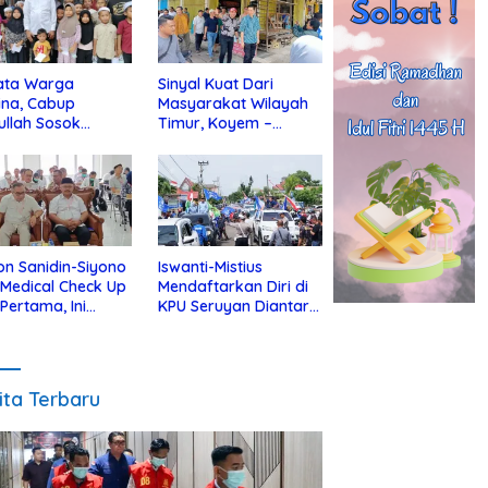
ata Warga
Sinyal Kuat Dari
ina, Cabup
Masyarakat Wilayah
ullah Sosok
Timur, Koyem –
jius Dekat Dengan
Supian Hadi Blusukan
 Yatim
di Kotim
on Sanidin-Siyono
Iswanti-Mistius
i Medical Check Up
Mendaftarkan Diri di
 Pertama, Ini
KPU Seruyan Diantar
an
Diiringi Ribuan
gecekannya
Pendukung
ita Terbaru