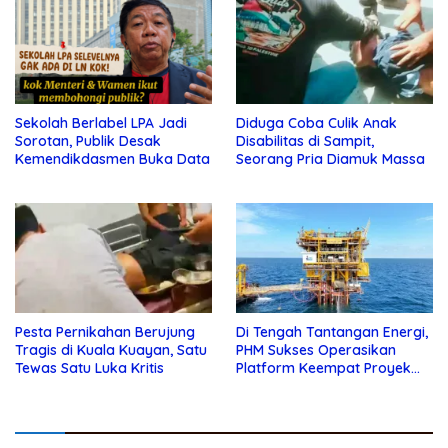
Sekolah Berlabel LPA Jadi
Diduga Coba Culik Anak
Sorotan, Publik Desak
Disabilitas di Sampit,
Kemendikdasmen Buka Data
Seorang Pria Diamuk Massa
Pesta Pernikahan Berujung
Di Tengah Tantangan Energi,
Tragis di Kuala Kuayan, Satu
PHM Sukses Operasikan
Tewas Satu Luka Kritis
Platform Keempat Proyek
Sisi Nubi