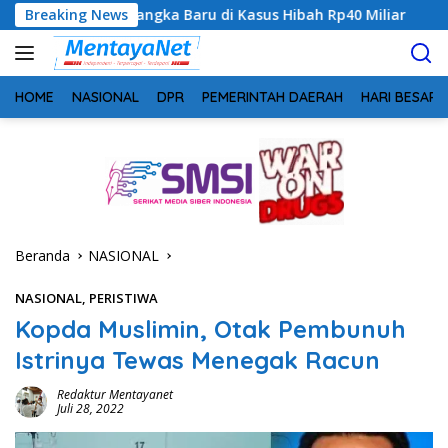
Langsung
 Baru di Kasus Hibah Rp40 Miliar
Breaking News
Geger! 5 Komisioner K
ke
konten
HOME
NASIONAL
DPR
PEMERINTAH DAERAH
HARI BESAR
Beranda
NASIONAL
NASIONAL
,
PERISTIWA
Kopda Muslimin, Otak Pembunuh
Istrinya Tewas Menegak Racun
Redaktur Mentayanet
Juli 28, 2022