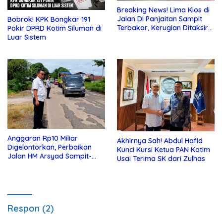
Breaking News! Lima Kios di
Jalan DI Panjaitan Sampit
Bobrok! KPK Bongkar 191
Terbakar, Kerugian Ditaksir
Pokir DPRD Kotim Siluman di
Ratusan Juta
Luar Sistem
Anggaran Rp10 Miliar
Akhirnya Sah! Abdul Hafid
Digelontorkan, Perbaikan
Kunci Kursi Ketua PAN Kotim
Jalan HM Arsyad Sampit-
Usai Terima SK dari Zulhas
Samuda Segera Dikerjakan
Respon (2)