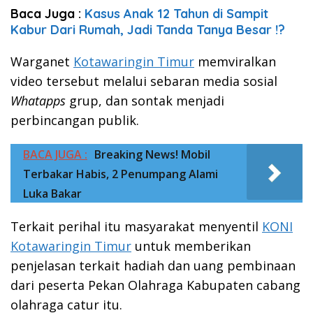
Baca Juga :
Kasus Anak 12 Tahun di Sampit
Kabur Dari Rumah, Jadi Tanda Tanya Besar !?
Warganet
Kotawaringin Timur
memviralkan
video tersebut melalui sebaran media sosial
Whatapps
grup, dan sontak menjadi
perbincangan publik.
BACA JUGA :
Breaking News! Mobil
Terbakar Habis, 2 Penumpang Alami
Luka Bakar
Terkait perihal itu masyarakat menyentil
KONI
Kotawaringin Timur
untuk memberikan
penjelasan terkait hadiah dan uang pembinaan
dari peserta Pekan Olahraga Kabupaten cabang
olahraga catur itu.