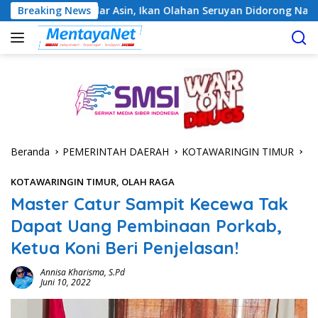
Langsung
r Asin, Ikan Olahan Seruyan Didorong Naik Kelas
Breaking News
Geger
ke
konten
Beranda
PEMERINTAH DAERAH
KOTAWARINGIN TIMUR
KOTAWARINGIN TIMUR
,
OLAH RAGA
Master Catur Sampit Kecewa Tak
Dapat Uang Pembinaan Porkab,
Ketua Koni Beri Penjelasan!
Annisa Kharisma, S.Pd
Juni 10, 2022