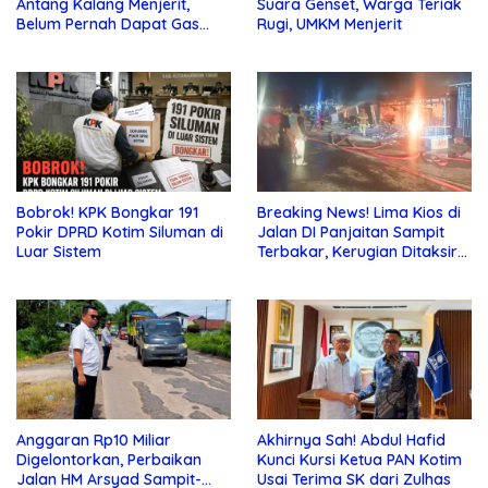
Antang Kalang Menjerit,
Suara Genset, Warga Teriak
Belum Pernah Dapat Gas
Rugi, UMKM Menjerit
dan Pupuk Subsidi, Tapi
Pajak Selalu Ditagih
Bobrok! KPK Bongkar 191
Breaking News! Lima Kios di
Pokir DPRD Kotim Siluman di
Jalan DI Panjaitan Sampit
Luar Sistem
Terbakar, Kerugian Ditaksir
Ratusan Juta
Anggaran Rp10 Miliar
Akhirnya Sah! Abdul Hafid
Digelontorkan, Perbaikan
Kunci Kursi Ketua PAN Kotim
Jalan HM Arsyad Sampit-
Usai Terima SK dari Zulhas