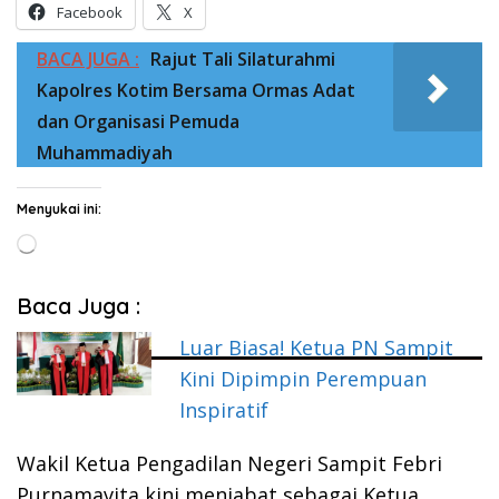
Facebook
X
BACA JUGA :
Rajut Tali Silaturahmi
Kapolres Kotim Bersama Ormas Adat
dan Organisasi Pemuda
Muhammadiyah
Menyukai ini:
Memuat...
Baca Juga :
Luar Biasa! Ketua PN Sampit
Kini Dipimpin Perempuan
Inspiratif
Wakil Ketua Pengadilan Negeri Sampit Febri
Purnamavita kini menjabat sebagai Ketua