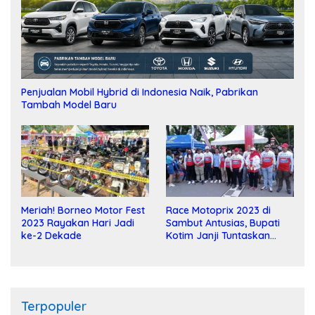
Penjualan Mobil Hybrid di Indonesia Naik, Pabrikan
Tambah Model Baru
Meriah! Borneo Motor Fest
Race Motoprix 2023 di
2023 Rayakan Hari Jadi
Sambut Antusias, Bupati
ke-2 Dekade
Kotim Janji Tuntaskan
Pembangunan Sirkuit
Terpopuler