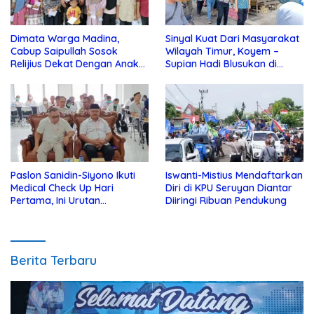
Dimata Warga Madina,
Sinyal Kuat Dari Masyarakat
Cabup Saipullah Sosok
Wilayah Timur, Koyem –
Relijius Dekat Dengan Anak
Supian Hadi Blusukan di
Yatim
Kotim
Paslon Sanidin-Siyono Ikuti
Iswanti-Mistius Mendaftarkan
Medical Check Up Hari
Diri di KPU Seruyan Diantar
Pertama, Ini Urutan
Diiringi Ribuan Pendukung
Pengecekannya
Berita Terbaru