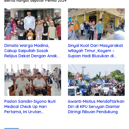
Berita hangat seputar Pemilu 2024
Dimata Warga Madina,
Sinyal Kuat Dari Masyarakat
Cabup Saipullah Sosok
Wilayah Timur, Koyem –
Relijius Dekat Dengan Anak
Supian Hadi Blusukan di
Yatim
Kotim
Paslon Sanidin-Siyono Ikuti
Iswanti-Mistius Mendaftarkan
Medical Check Up Hari
Diri di KPU Seruyan Diantar
Pertama, Ini Urutan
Diiringi Ribuan Pendukung
Pengecekannya