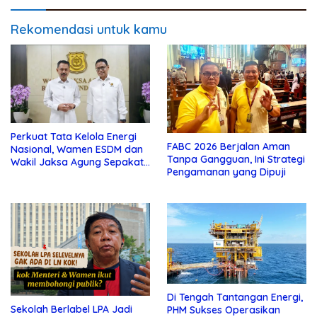
Rekomendasi untuk kamu
Perkuat Tata Kelola Energi
FABC 2026 Berjalan Aman
Nasional, Wamen ESDM dan
Tanpa Gangguan, Ini Strategi
Wakil Jaksa Agung Sepakat
Pengamanan yang Dipuji
Perketat Pengawalan Hukum
Di Tengah Tantangan Energi,
Sekolah Berlabel LPA Jadi
PHM Sukses Operasikan