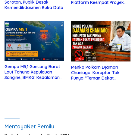
Sorotan, Publik Desak
Platform Keempat Proyek
Kemendikdasmen Buka Data
Sisi Nubi
Gempa M5,1 Guncang Barat
Menko Polkam Djamari
Laut Tahuna Kepulauan
Chaniago: Koruptor Tak
Sangihe, BMKG: Kedalaman
Punya “Teman Dekat
10 Km
Presiden”, Tak Ada “Orang
Dalam”
MentayaNet Pemilu