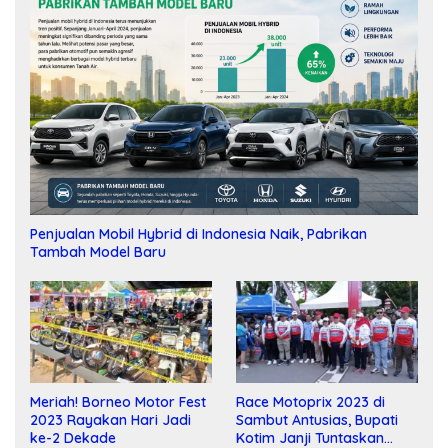
Penjualan Mobil Hybrid di Indonesia Naik, Pabrikan
Tambah Model Baru
Meriah! Borneo Motor Fest
Race Motoprix 2023 di
2023 Rayakan Hari Jadi
Sambut Antusias, Bupati
ke-2 Dekade
Kotim Janji Tuntaskan