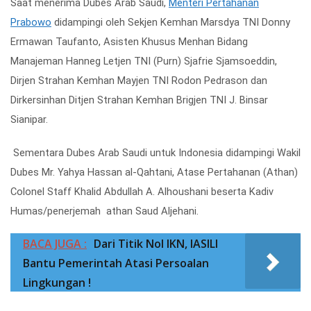
Saat menerima Dubes Arab Saudi,
Menteri Pertahanan
Prabowo
didampingi oleh Sekjen Kemhan Marsdya TNI Donny
Ermawan Taufanto, Asisten Khusus Menhan Bidang
Manajeman Hanneg Letjen TNI (Purn) Sjafrie Sjamsoeddin,
Dirjen Strahan Kemhan Mayjen TNI Rodon Pedrason dan
Dirkersinhan Ditjen Strahan Kemhan Brigjen TNI J. Binsar
Sianipar.
Sementara Dubes Arab Saudi untuk Indonesia didampingi Wakil
Dubes Mr. Yahya Hassan al-Qahtani, Atase Pertahanan (Athan)
Colonel Staff Khalid Abdullah A. Alhoushani beserta Kadiv
Humas/penerjemah athan Saud Aljehani.
BACA JUGA :
Dari Titik Nol IKN, IASILI
Bantu Pemerintah Atasi Persoalan
Lingkungan !