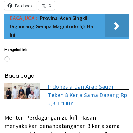
Facebook
X
BACA JUGA :
Provinsi Aceh Singkil
Diguncang Gempa Magnitudo 6,2 Hari
Ini
Menyukai ini:
Memuat...
Baca Juga :
Indonesia Dan Arab Saudi
Teken 8 Kerja Sama Dagang Rp
2,3 Triliun
Menteri Perdagangan Zulkifli Hasan
menyaksikan penandatanganan 8 kerja sama