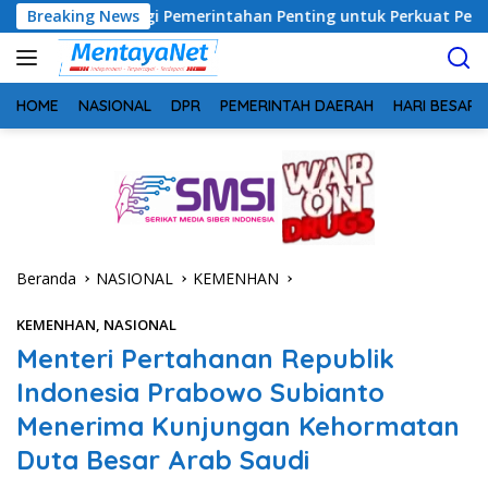
Langsung
inergi Pemerintahan Penting untuk Perkuat Pembangunan Desa
Breaking News
ke
konten
HOME
NASIONAL
DPR
PEMERINTAH DAERAH
HARI BESAR
Beranda
NASIONAL
KEMENHAN
KEMENHAN
,
NASIONAL
Menteri Pertahanan Republik
Indonesia Prabowo Subianto
Menerima Kunjungan Kehormatan
Duta Besar Arab Saudi