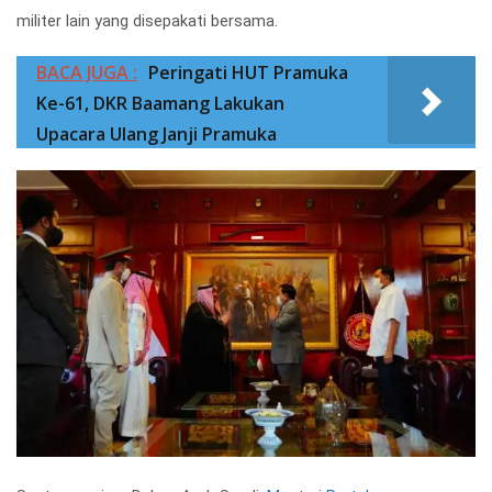
militer lain yang disepakati bersama.
BACA JUGA :
Peringati HUT Pramuka
Ke-61, DKR Baamang Lakukan
Upacara Ulang Janji Pramuka