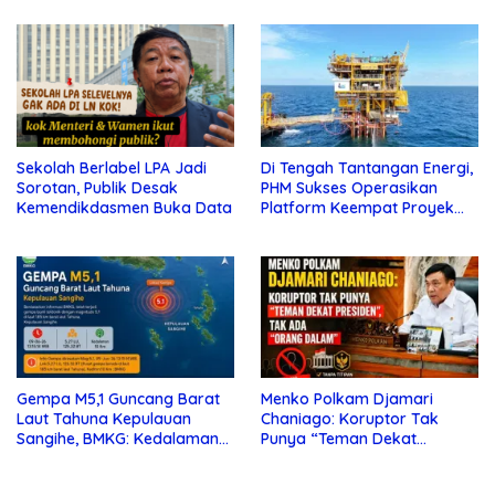
Sekolah Berlabel LPA Jadi
Di Tengah Tantangan Energi,
Sorotan, Publik Desak
PHM Sukses Operasikan
Kemendikdasmen Buka Data
Platform Keempat Proyek
Sisi Nubi
Gempa M5,1 Guncang Barat
Menko Polkam Djamari
Laut Tahuna Kepulauan
Chaniago: Koruptor Tak
Sangihe, BMKG: Kedalaman
Punya “Teman Dekat
10 Km
Presiden”, Tak Ada “Orang
Dalam”