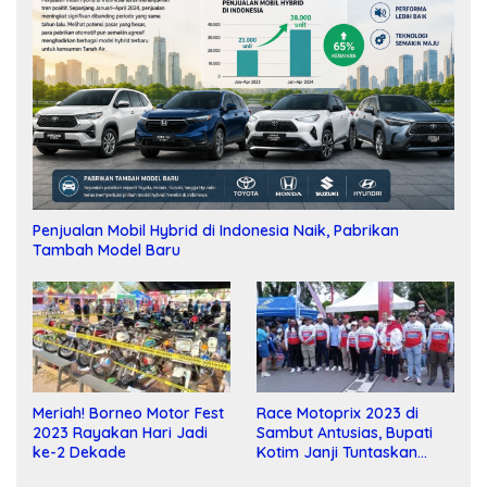
Penjualan Mobil Hybrid di Indonesia Naik, Pabrikan
Tambah Model Baru
Meriah! Borneo Motor Fest
Race Motoprix 2023 di
2023 Rayakan Hari Jadi
Sambut Antusias, Bupati
ke-2 Dekade
Kotim Janji Tuntaskan
Pembangunan Sirkuit