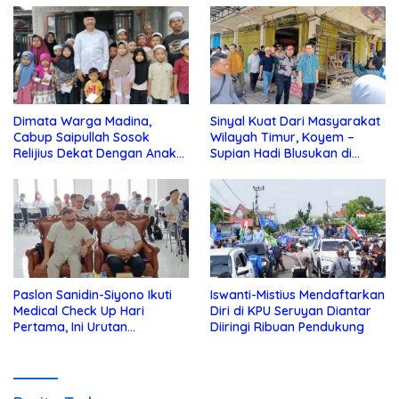
Dimata Warga Madina,
Sinyal Kuat Dari Masyarakat
Cabup Saipullah Sosok
Wilayah Timur, Koyem –
Relijius Dekat Dengan Anak
Supian Hadi Blusukan di
Yatim
Kotim
Paslon Sanidin-Siyono Ikuti
Iswanti-Mistius Mendaftarkan
Medical Check Up Hari
Diri di KPU Seruyan Diantar
Pertama, Ini Urutan
Diiringi Ribuan Pendukung
Pengecekannya