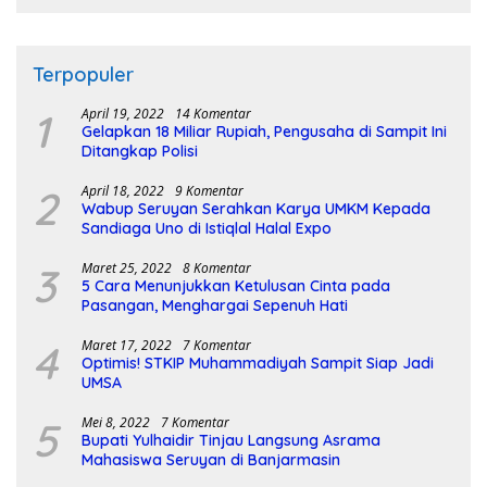
Terpopuler
1
April 19, 2022
14 Komentar
Gelapkan 18 Miliar Rupiah, Pengusaha di Sampit Ini
Ditangkap Polisi
2
April 18, 2022
9 Komentar
Wabup Seruyan Serahkan Karya UMKM Kepada
Sandiaga Uno di Istiqlal Halal Expo
3
Maret 25, 2022
8 Komentar
5 Cara Menunjukkan Ketulusan Cinta pada
Pasangan, Menghargai Sepenuh Hati
4
Maret 17, 2022
7 Komentar
Optimis! STKIP Muhammadiyah Sampit Siap Jadi
UMSA
5
Mei 8, 2022
7 Komentar
Bupati Yulhaidir Tinjau Langsung Asrama
Mahasiswa Seruyan di Banjarmasin