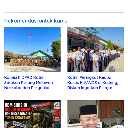
Rekomendasi untuk kamu
Komisi III DPRD Kotim
Kotim Peringkat Kedua
Serukan Perang Melawan
Kasus HIV/AIDS di Kalteng,
Narkoba dan Pergaulan
Riskon Ingatkan Pelajar
Bebas di Sekolah
Jauhi Pergaulan Bebas