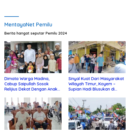
MentayaNet Pemilu
Berita hangat seputar Pemilu 2024
Dimata Warga Madina,
Sinyal Kuat Dari Masyarakat
Cabup Saipullah Sosok
Wilayah Timur, Koyem –
Relijius Dekat Dengan Anak
Supian Hadi Blusukan di
Yatim
Kotim