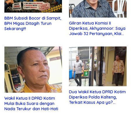
BBM Subsidi Bocor di Sampit,
Giliran Ketua Komisi II
BPH Migas Ditagih Turun
Diperiksa, Akhyannoor: Saya
Sekarang!!!
Jawab 32 Pertanyaan, Klaim
Tak Tahu Soal KSO Agrinas
Dua Wakil Ketua DPRD Kotim
Diperiksa Polda Kalteng,
Wakil Ketua II DPRD Kotim
Terkait Kasus Apa ya?…
Mulai Buka Suara dengan
Nada Terukur dan Hati-Hati