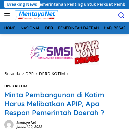
Langsung
rgi Pemerintahan Penting untuk Perkuat Pembangunan Desa
Breaking News
ke
konten
HOME
NASIONAL
DPR
PEMERINTAH DAERAH
HARI BESAR
Beranda
DPR
DPRD KOTIM
DPRD KOTIM
Minta Pembangunan di Kotim
Harus Melibatkan APIP, Apa
Respon Pemerintah Daerah ?
Mentaya Net
Januari 20, 2022