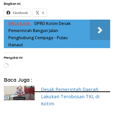
Bagikan ini:
Facebook
X
BACA JUGA :
DPRD Kotim Desak
Pemerintah Bangun Jalan
Penghubung Cempaga - Pulau
Hanaut
Menyukai ini:
Memuat...
Baca Juga :
Desak Pemerintah Daerah
Lakukan Terobosan TKL di
Kotim