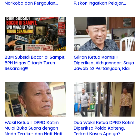
Narkoba dan Pergaulan
Riskon Ingatkan Pelajar
Bebas di Sekolah
Jauhi Pergaulan Bebas
BBM Subsidi Bocor di Sampit,
Giliran Ketua Komisi II
BPH Migas Ditagih Turun
Diperiksa, Akhyannoor: Saya
Sekarang!!!
Jawab 32 Pertanyaan, Klaim
Tak Tahu Soal KSO Agrinas
Wakil Ketua II DPRD Kotim
Dua Wakil Ketua DPRD Kotim
Mulai Buka Suara dengan
Diperiksa Polda Kalteng,
Nada Terukur dan Hati-Hati
Terkait Kasus Apa ya?…