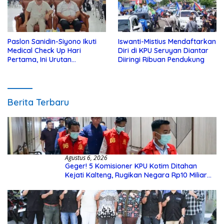
Paslon Sanidin-Siyono Ikuti
Iswanti-Mistius Mendaftarkan
Medical Check Up Hari
Diri di KPU Seruyan Diantar
Pertama, Ini Urutan
Diiringi Ribuan Pendukung
Pengecekannya
Berita Terbaru
Agustus 6, 2026
Geger! 5 Komisioner KPU Kotim Ditahan
Kejati Kalteng, Rugikan Negara Rp10 Miliar
dari Dana Hibah Rp40 Miliar