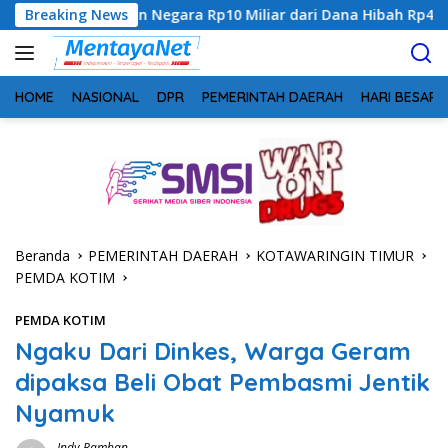
Langsung
n Negara Rp10 Miliar dari Dana Hibah Rp40 Miliar
Breaking News
Gande
ke
konten
HOME
NASIONAL
DPR
PEMERINTAH DAERAH
HARI BESAR
Beranda
PEMERINTAH DAERAH
KOTAWARINGIN TIMUR
PEMDA KOTIM
PEMDA KOTIM
Ngaku Dari Dinkes, Warga Geram
dipaksa Beli Obat Pembasmi Jentik
Nyamuk
Indy Ramban