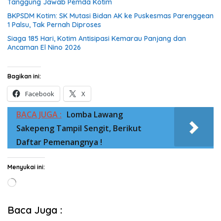
Tanggung Jawab Pemda Kotim
BKPSDM Kotim: SK Mutasi Bidan AK ke Puskesmas Parenggean
1 Palsu, Tak Pernah Diproses
Siaga 185 Hari, Kotim Antisipasi Kemarau Panjang dan
Ancaman El Nino 2026
Bagikan ini:
Facebook
X
BACA JUGA :
Lomba Lawang
Sakepeng Tampil Sengit, Berikut
Daftar Pemenangnya !
Menyukai ini:
Memuat...
Baca Juga :