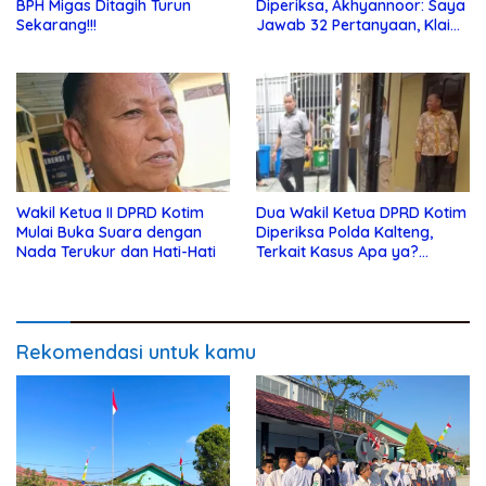
BPH Migas Ditagih Turun
Diperiksa, Akhyannoor: Saya
Sekarang!!!
Jawab 32 Pertanyaan, Klaim
Tak Tahu Soal KSO Agrinas
Wakil Ketua II DPRD Kotim
Dua Wakil Ketua DPRD Kotim
Mulai Buka Suara dengan
Diperiksa Polda Kalteng,
Nada Terukur dan Hati-Hati
Terkait Kasus Apa ya?…
Rekomendasi untuk kamu