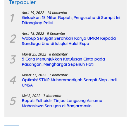
Terpopuler
1
April 19, 2022
14 Komentar
Gelapkan 18 Miliar Rupiah, Pengusaha di Sampit Ini
Ditangkap Polisi
2
April 18, 2022
9 Komentar
Wabup Seruyan Serahkan Karya UMKM Kepada
Sandiaga Uno di Istiqlal Halal Expo
3
Maret 25, 2022
8 Komentar
5 Cara Menunjukkan Ketulusan Cinta pada
Pasangan, Menghargai Sepenuh Hati
4
Maret 17, 2022
7 Komentar
Optimis! STKIP Muhammadiyah Sampit Siap Jadi
UMSA
5
Mei 8, 2022
7 Komentar
Bupati Yulhaidir Tinjau Langsung Asrama
Mahasiswa Seruyan di Banjarmasin