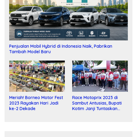
Penjualan Mobil Hybrid di Indonesia Naik, Pabrikan
Tambah Model Baru
Meriah! Borneo Motor Fest
Race Motoprix 2023 di
2023 Rayakan Hari Jadi
Sambut Antusias, Bupati
ke-2 Dekade
Kotim Janji Tuntaskan
Pembangunan Sirkuit