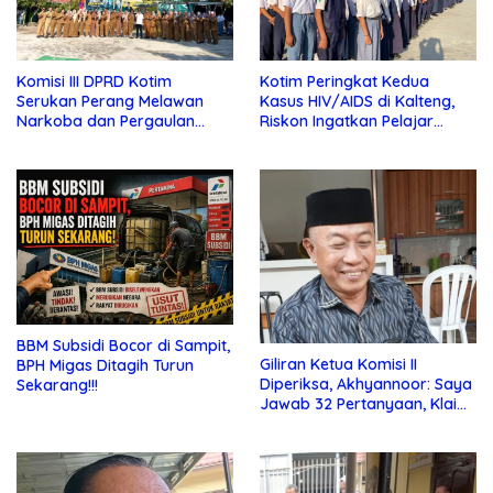
Komisi III DPRD Kotim
Kotim Peringkat Kedua
Serukan Perang Melawan
Kasus HIV/AIDS di Kalteng,
Narkoba dan Pergaulan
Riskon Ingatkan Pelajar
Bebas di Sekolah
Jauhi Pergaulan Bebas
BBM Subsidi Bocor di Sampit,
Giliran Ketua Komisi II
BPH Migas Ditagih Turun
Diperiksa, Akhyannoor: Saya
Sekarang!!!
Jawab 32 Pertanyaan, Klaim
Tak Tahu Soal KSO Agrinas