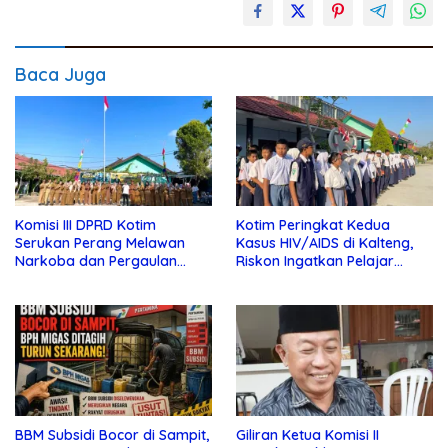
Baca Juga
Komisi III DPRD Kotim
Kotim Peringkat Kedua
Serukan Perang Melawan
Kasus HIV/AIDS di Kalteng,
Narkoba dan Pergaulan
Riskon Ingatkan Pelajar
Bebas di Sekolah
Jauhi Pergaulan Bebas
BBM Subsidi Bocor di Sampit,
Giliran Ketua Komisi II