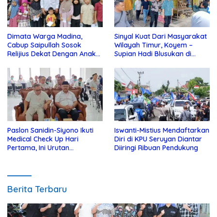
Dimata Warga Madina,
Sinyal Kuat Dari Masyarakat
Cabup Saipullah Sosok
Wilayah Timur, Koyem –
Relijius Dekat Dengan Anak
Supian Hadi Blusukan di
Yatim
Kotim
Paslon Sanidin-Siyono Ikuti
Iswanti-Mistius Mendaftarkan
Medical Check Up Hari
Diri di KPU Seruyan Diantar
Pertama, Ini Urutan
Diiringi Ribuan Pendukung
Pengecekannya
Berita Terbaru