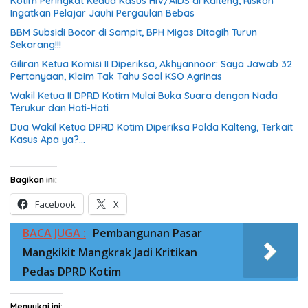
Kotim Peringkat Kedua Kasus HIV/AIDS di Kalteng, Riskon
Ingatkan Pelajar Jauhi Pergaulan Bebas
BBM Subsidi Bocor di Sampit, BPH Migas Ditagih Turun
Sekarang!!!
Giliran Ketua Komisi II Diperiksa, Akhyannoor: Saya Jawab 32
Pertanyaan, Klaim Tak Tahu Soal KSO Agrinas
Wakil Ketua II DPRD Kotim Mulai Buka Suara dengan Nada
Terukur dan Hati-Hati
Dua Wakil Ketua DPRD Kotim Diperiksa Polda Kalteng, Terkait
Kasus Apa ya?…
Bagikan ini:
Facebook
X
BACA JUGA :
Pembangunan Pasar
Mangkikit Mangkrak Jadi Kritikan
Pedas DPRD Kotim
Menyukai ini: