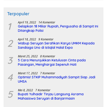
Terpopuler
1
April 19, 2022
14 Komentar
Gelapkan 18 Miliar Rupiah, Pengusaha di Sampit Ini
Ditangkap Polisi
2
April 18, 2022
9 Komentar
Wabup Seruyan Serahkan Karya UMKM Kepada
Sandiaga Uno di Istiqlal Halal Expo
3
Maret 25, 2022
8 Komentar
5 Cara Menunjukkan Ketulusan Cinta pada
Pasangan, Menghargai Sepenuh Hati
4
Maret 17, 2022
7 Komentar
Optimis! STKIP Muhammadiyah Sampit Siap Jadi
UMSA
5
Mei 8, 2022
7 Komentar
Bupati Yulhaidir Tinjau Langsung Asrama
Mahasiswa Seruyan di Banjarmasin