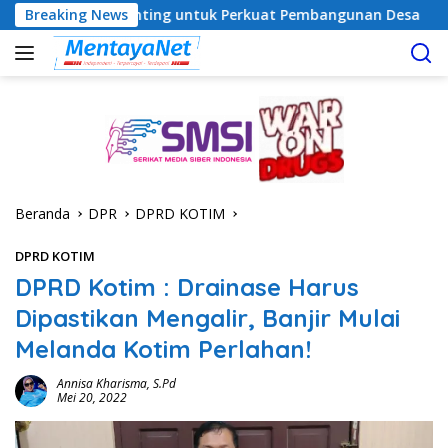
Langsung
Penting untuk Perkuat Pembangunan Desa
Breaking News
Usai Tahan 5 K
ke
konten
Beranda
DPR
DPRD KOTIM
DPRD KOTIM
DPRD Kotim : Drainase Harus
Dipastikan Mengalir, Banjir Mulai
Melanda Kotim Perlahan!
Annisa Kharisma, S.Pd
Mei 20, 2022