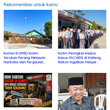
Rekomendasi untuk kamu
Komisi III DPRD Kotim
Kotim Peringkat Kedua
Serukan Perang Melawan
Kasus HIV/AIDS di Kalteng,
Narkoba dan Pergaulan
Riskon Ingatkan Pelajar
Bebas di Sekolah
Jauhi Pergaulan Bebas