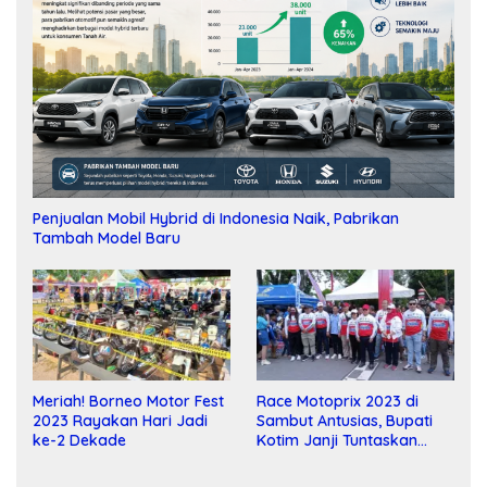
Penjualan Mobil Hybrid di Indonesia Naik, Pabrikan
Tambah Model Baru
Meriah! Borneo Motor Fest
Race Motoprix 2023 di
2023 Rayakan Hari Jadi
Sambut Antusias, Bupati
ke-2 Dekade
Kotim Janji Tuntaskan
Pembangunan Sirkuit