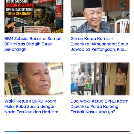
BBM Subsidi Bocor di Sampit,
Giliran Ketua Komisi II
BPH Migas Ditagih Turun
Diperiksa, Akhyannoor: Saya
Sekarang!!!
Jawab 32 Pertanyaan, Klaim
Tak Tahu Soal KSO Agrinas
Wakil Ketua II DPRD Kotim
Dua Wakil Ketua DPRD Kotim
Mulai Buka Suara dengan
Diperiksa Polda Kalteng,
Nada Terukur dan Hati-Hati
Terkait Kasus Apa ya?…