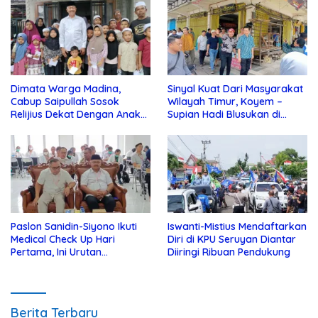
Dimata Warga Madina,
Sinyal Kuat Dari Masyarakat
Cabup Saipullah Sosok
Wilayah Timur, Koyem –
Relijius Dekat Dengan Anak
Supian Hadi Blusukan di
Yatim
Kotim
Paslon Sanidin-Siyono Ikuti
Iswanti-Mistius Mendaftarkan
Medical Check Up Hari
Diri di KPU Seruyan Diantar
Pertama, Ini Urutan
Diiringi Ribuan Pendukung
Pengecekannya
Berita Terbaru