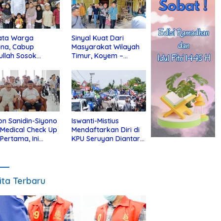
ata Warga
Sinyal Kuat Dari
ina, Cabup
Masyarakat Wilayah
ullah Sosok
Timur, Koyem –
jius Dekat Dengan
Supian Hadi Blusukan
 Yatim
di Kotim
on Sanidin-Siyono
Iswanti-Mistius
i Medical Check Up
Mendaftarkan Diri di
 Pertama, Ini
KPU Seruyan Diantar
an
Diiringi Ribuan
gecekannya
Pendukung
ita Terbaru