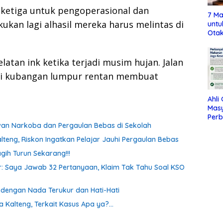
ketiga untuk pengoperasional dan
7 Ma
akukan lagi alhasil mereka harus melintas di
untu
Otak
elatan ink ketika terjadi musim hujan. Jalan
adi kubangan lumpur rentan membuat
Ahli
Mas
Per
awan Narkoba dan Pergaulan Bebas di Sekolah
Maka
Jag
lteng, Riskon Ingatkan Pelajar Jauhi Pergaulan Bebas
gih Turun Sekarang!!!
oor: Saya Jawab 32 Pertanyaan, Klaim Tak Tahu Soal KSO
a dengan Nada Terukur dan Hati-Hati
a Kalteng, Terkait Kasus Apa ya?…