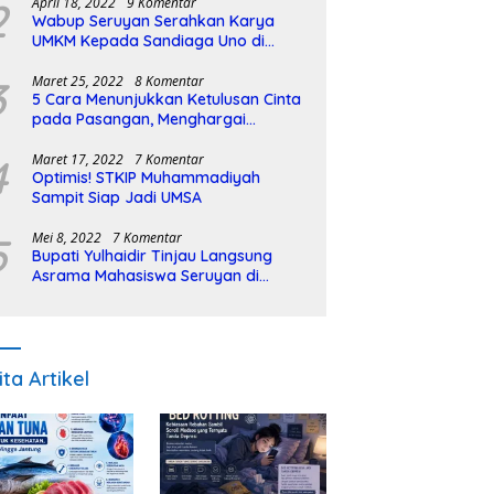
2
April 18, 2022
9 Komentar
Wabup Seruyan Serahkan Karya
UMKM Kepada Sandiaga Uno di
Istiqlal Halal Expo
3
Maret 25, 2022
8 Komentar
5 Cara Menunjukkan Ketulusan Cinta
pada Pasangan, Menghargai
Sepenuh Hati
4
Maret 17, 2022
7 Komentar
Optimis! STKIP Muhammadiyah
Sampit Siap Jadi UMSA
5
Mei 8, 2022
7 Komentar
Bupati Yulhaidir Tinjau Langsung
Asrama Mahasiswa Seruyan di
Banjarmasin
ita Artikel