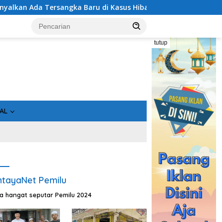
 Kasus Hibah Rp40 Miliar
Geger! 5 Komisioner KPU Kotim
tutup
AL
tayaNet Pemilu
ta hangat seputar Pemilu 2024