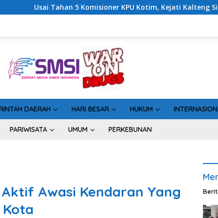
ner KPU Kotim, Kejati Kalteng Sinyalkan Ada Tersangka Baru di
RINTAH DAERAH
HARI BESAR
HUKUM
INTERNASION
PARIWISATA
UMUM
PERKEBUNAN
Men
 Aktif Awasi Kendaran Yang
Beri
 Kota