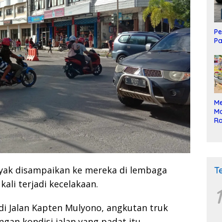
Pe
Pa
Me
Mo
Ra
ke
yak disampaikan ke mereka di lembaga
T
ali terjadi kecelakaan.
1
di Jalan Kapten Mulyono, angkutan truk
gan kondisi jalan yang padat itu.