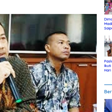
Dim
Mad
Saip
Reli
Anak
Pasl
Ikut
Hari
Urut
Pen
Ber