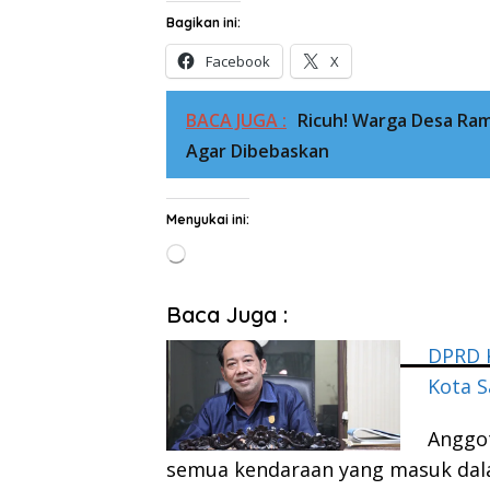
Bagikan ini:
Facebook
X
BACA JUGA :
Ricuh! Warga Desa Ra
Agar Dibebaskan
Menyukai ini:
Memuat...
Baca Juga :
DPRD K
Kota 
Anggo
semua kendaraan yang masuk dal