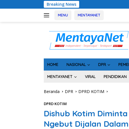
Langsung
Breaking News
Usai Tahan 5 Komisio
ke
konten
MENU
MENTAYANET
HOME
NASIONAL
DPR
PEME
MENTAYANET
VIRAL
PENDIDIKAN
Beranda
DPR
DPRD KOTIM
DPRD KOTIM
Dishub Kotim Diminta
Ngebut Dijalan Dalam