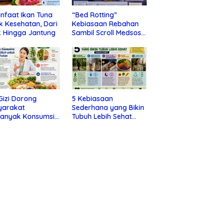
nfaat Ikan Tuna
“Bed Rotting”
k Kesehatan, Dari
Kebiasaan Rebahan
 Hingga Jantung
Sambil Scroll Medsos
yang Ternyata Tanda
Depresi
 Gizi Dorong
5 Kebiasaan
yarakat
Sederhana yang Bikin
banyak Konsumsi
Tubuh Lebih Sehat
nan Utuh untuk
Tanpa Ribet
a Kesehatan