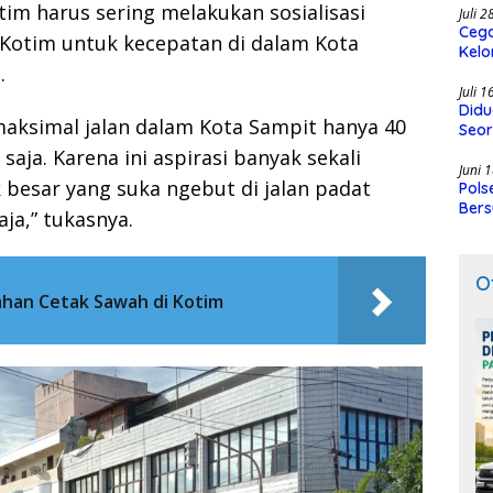
m harus sering melakukan sosialisasi
Juli 
Cega
 Kotim untuk kecepatan di dalam Kota
Kelo
.
SMK
Juli 
Didu
 maksimal jalan dalam Kota Sampit hanya 40
Seor
saja. Karena ini aspirasi banyak sekali
Juni 
 besar yang suka ngebut di jalan padat
Pols
Bers
aja,” tukasnya.
O
han Cetak Sawah di Kotim