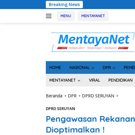
Langsung
Breaking News
Usai Tahan 5 Komi
ke
konten
MENU
MENTAYANET
HOME
NASIONAL
DPR
PEME
MENTAYANET
VIRAL
PENDIDIKAN
Beranda
DPR
DPRD SERUYAN
DPRD SERUYAN
Pengawasan Rekanan 
Dioptimalkan !