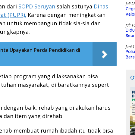
Juli 
ian dari
SOPD Seruyan
salah satunya
Dinas
Cega
t (PUPR).
Karena dengan meningkatkan
Kelo
SMK
h untuk membangun tidak sia-sia dan
Juli 
Didu
” ungkapnya.
Seor
Juni 
nta Upayakan Perda Pendidikan di
Pols
Bers
setiap program yang dilaksanakan bisa
O
uhan masyarakat, diibaratkannya seperti
 dengan baik, rehab yang dilakukan harus
 dan item yang direhab.
ehab membuat rumah ibadah itu tidak bisa