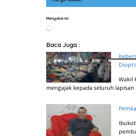
Menyukai ini:
Memuat...
Baca Juga :
Kebers
Diopti
Wakil
mengajak kepada seluruh lapisan
Pemka
Ibukot
pemban