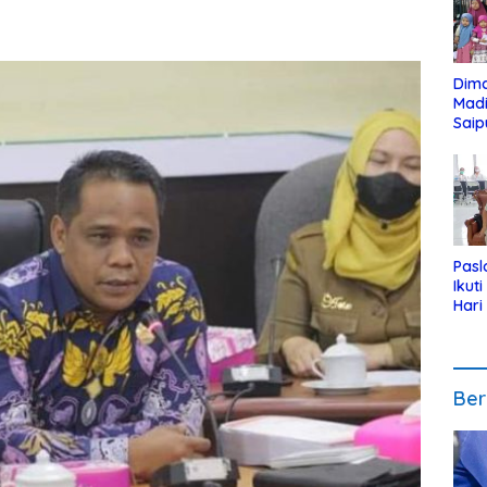
Dim
Mad
Saip
Reli
Anak
Pasl
Ikut
Hari
Urut
Pen
Ber