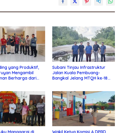
ding yang Produktif,
Subani Tinjau Infrastruktur
ruyan Mengambil
Jalan Kuala Pembuang-
man Berharga dari
Bangkal Jelang MTQH ke-18
au
Seruyan
uku Manggarai di
Wakil Ketua Komisi A DPRD