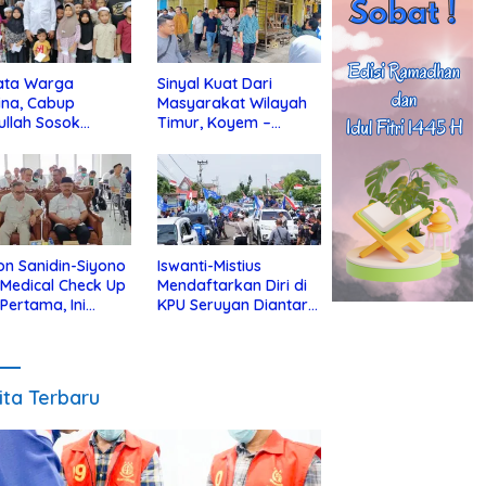
ata Warga
Sinyal Kuat Dari
ina, Cabup
Masyarakat Wilayah
ullah Sosok
Timur, Koyem –
jius Dekat Dengan
Supian Hadi Blusukan
 Yatim
di Kotim
on Sanidin-Siyono
Iswanti-Mistius
i Medical Check Up
Mendaftarkan Diri di
 Pertama, Ini
KPU Seruyan Diantar
an
Diiringi Ribuan
gecekannya
Pendukung
ita Terbaru