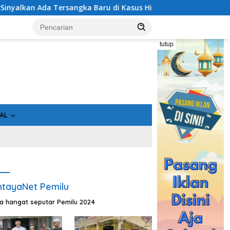
 di Kasus Hibah Rp40 Miliar
Geger! 5 Komisioner KPU K
tutup
AL
tayaNet Pemilu
ta hangat seputar Pemilu 2024