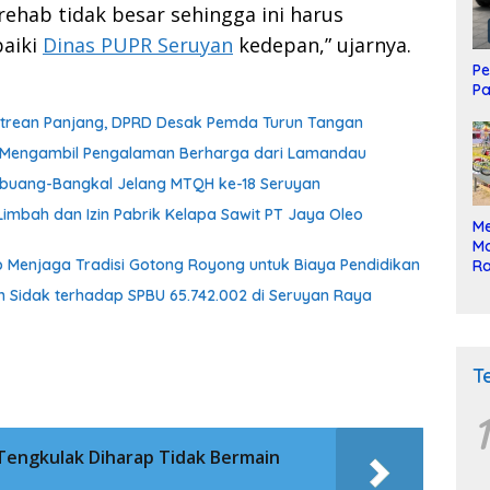
rehab tidak besar sehingga ini harus
baiki
Dinas PUPR Seruyan
kedepan,” ujarnya.
Pe
Pa
Antrean Panjang, DPRD Desak Pemda Turun Tangan
an Mengambil Pengalaman Berharga dari Lamandau
embuang-Bangkal Jelang MTQH ke-18 Seruyan
imbah dan Izin Pabrik Kelapa Sawit PT Jaya Oleo
Me
Mo
 Menjaga Tradisi Gotong Royong untuk Biaya Pendidikan
Ra
ke
n Sidak terhadap SPBU 65.742.002 di Seruyan Raya
T
1
 Tengkulak Diharap Tidak Bermain