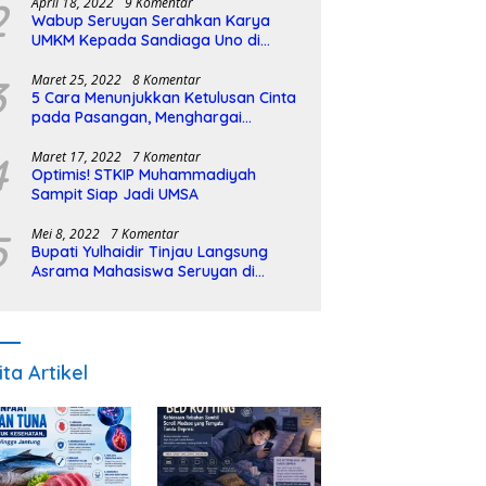
2
April 18, 2022
9 Komentar
Wabup Seruyan Serahkan Karya
UMKM Kepada Sandiaga Uno di
Istiqlal Halal Expo
3
Maret 25, 2022
8 Komentar
5 Cara Menunjukkan Ketulusan Cinta
pada Pasangan, Menghargai
Sepenuh Hati
4
Maret 17, 2022
7 Komentar
Optimis! STKIP Muhammadiyah
Sampit Siap Jadi UMSA
5
Mei 8, 2022
7 Komentar
Bupati Yulhaidir Tinjau Langsung
Asrama Mahasiswa Seruyan di
Banjarmasin
ita Artikel