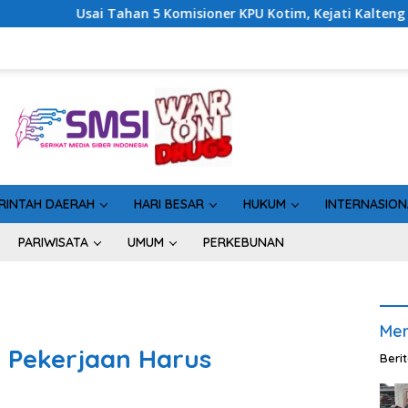
sioner KPU Kotim, Kejati Kalteng Sinyalkan Ada Tersangka Baru
RINTAH DAERAH
HARI BESAR
HUKUM
INTERNASION
PARIWISATA
UMUM
PERKEBUNAN
Men
Pekerjaan Harus
Beri