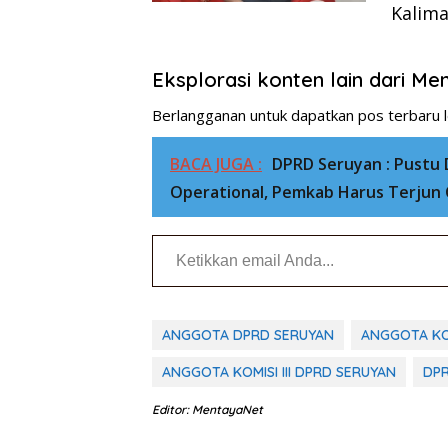
Kalim
Eksplorasi konten lain dari M
Berlangganan untuk dapatkan pos terbaru l
BACA JUGA :
DPRD Seruyan : Pustu 
Operational, Pemkab Harus Terjun 
Ketikkan email Anda...
ANGGOTA DPRD SERUYAN
ANGGOTA KOM
ANGGOTA KOMISI III DPRD SERUYAN
DP
Editor: MentayaNet