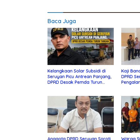
Baca Juga
Kelangkaan Solar Subsidi di
Kaji Ban
Seruyan Picu Antrean Panjang,
DPRD Se
DPRD Desak Pemda Turun
Pengala
Tangan
Lamand
Anggota DPRD Seruyan Soroti
Warga S