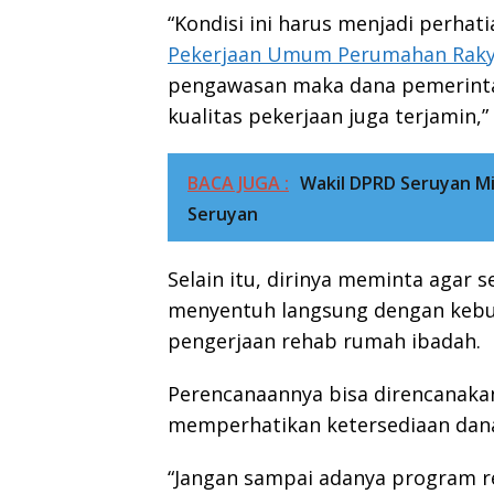
“Kondisi ini harus menjadi perhat
Pekerjaan Umum Perumahan Rakya
pengawasan maka dana pemerinta
kualitas pekerjaan juga terjamin,
BACA JUGA :
Wakil DPRD Seruyan Mi
Seruyan
Selain itu, dirinya meminta agar 
menyentuh langsung dengan kebut
pengerjaan rehab rumah ibadah.
Perencanaannya bisa direncanakan
memperhatikan ketersediaan dana
“Jangan sampai adanya program r