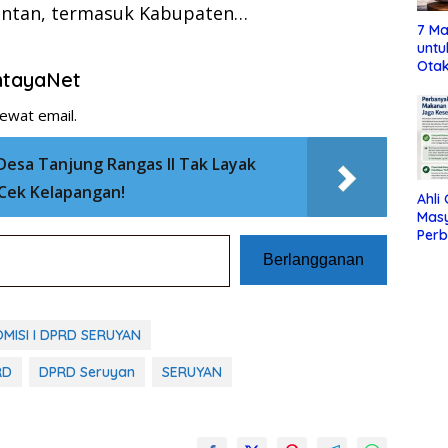
antan, termasuk Kabupaten…
7 Ma
untu
Otak
entayaNet
ewat email.
Desa Tanjung Rangas II Tak Layak
Cek Kelapangan!
Ahli
Mas
Per
Maka
Berlangganan
Jag
ISI I DPRD SERUYAN
RD
DPRD Seruyan
SERUYAN