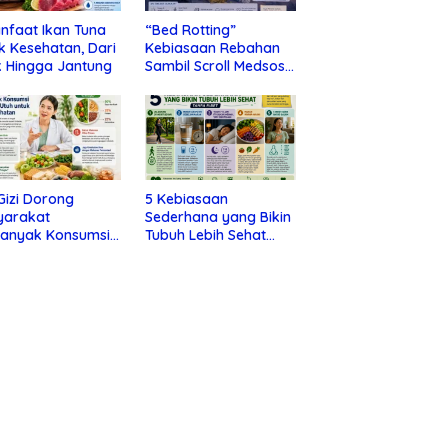
nfaat Ikan Tuna
“Bed Rotting”
k Kesehatan, Dari
Kebiasaan Rebahan
 Hingga Jantung
Sambil Scroll Medsos
yang Ternyata Tanda
Depresi
 Gizi Dorong
5 Kebiasaan
yarakat
Sederhana yang Bikin
banyak Konsumsi
Tubuh Lebih Sehat
nan Utuh untuk
Tanpa Ribet
a Kesehatan