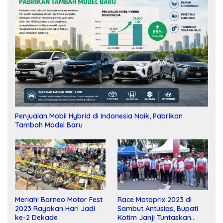
Penjualan Mobil Hybrid di Indonesia Naik, Pabrikan
Tambah Model Baru
Meriah! Borneo Motor Fest
Race Motoprix 2023 di
2023 Rayakan Hari Jadi
Sambut Antusias, Bupati
ke-2 Dekade
Kotim Janji Tuntaskan