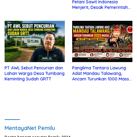
Petani Sawit Indonesia
Jagung 4 Hektar di Kotim
Menjerit, Desak Pemerintah
Bertindak
Panglima Tantara Lawung
PT AWL Sebut Pencurian dan
Adat Mandau Talawang,
Lahan Warga Desa Tumbang
Ancam Turunkan 1000 Massa
Keminting Sudah GRTT
ke PT BAP Pekan Depan
MentayaNet Pemilu