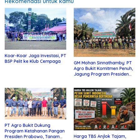
Rekomendasi untuk kamu
Koar-Koar Jaga Investasi, PT
BSP Pelit ke Klub Cempaga
GM Mohan Sinnathamby: PT
Agro Bukit Komitmen Penuh,
Jagung Program Presiden
Prabowo Harus Sukses
PT Agro Bukit Dukung
Program Ketahanan Pangan
Harga TBS Anjlok Tajam,
Presiden Prabowo, Tanam