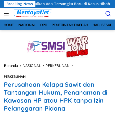
Langsung
alkan Ada Tersangka Baru di Kasus Hibah Rp40 Miliar
Breaking News
Ge
ke
konten
HOME
NASIONAL
DPR
PEMERINTAH DAERAH
HARI BESAR
Beranda
NASIONAL
PERKEBUNAN
PERKEBUNAN
Perusahaan Kelapa Sawit dan
Tantangan Hukum, Penanaman di
Kawasan HP atau HPK tanpa Izin
Pelanggaran Pidana