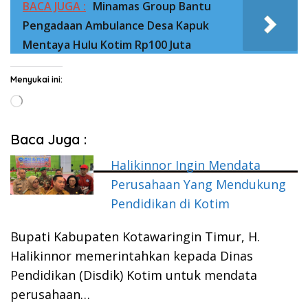
BACA JUGA :
Minamas Group Bantu
Pengadaan Ambulance Desa Kapuk
Mentaya Hulu Kotim Rp100 Juta
Menyukai ini:
Memuat...
Baca Juga :
Halikinnor Ingin Mendata
Perusahaan Yang Mendukung
Pendidikan di Kotim
Bupati Kabupaten Kotawaringin Timur, H.
Halikinnor memerintahkan kepada Dinas
Pendidikan (Disdik) Kotim untuk mendata
perusahaan…