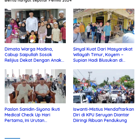
Berita hangat seputar Pemilu 2024
Dimata Warga Madina,
Sinyal Kuat Dari Masyarakat
Cabup Saipullah Sosok
Wilayah Timur, Koyem –
Relijius Dekat Dengan Anak
Supian Hadi Blusukan di
Yatim
Kotim
Paslon Sanidin-Siyono Ikuti
Iswanti-Mistius Mendaftarkan
Medical Check Up Hari
Diri di KPU Seruyan Diantar
Pertama, Ini Urutan
Diiringi Ribuan Pendukung
Pengecekannya