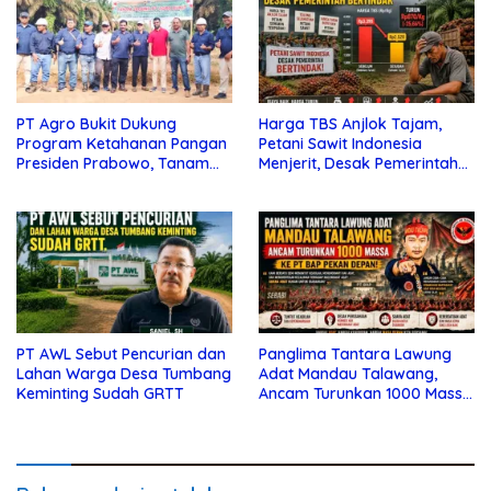
PT Agro Bukit Dukung
Harga TBS Anjlok Tajam,
Program Ketahanan Pangan
Petani Sawit Indonesia
Presiden Prabowo, Tanam
Menjerit, Desak Pemerintah
Jagung 4 Hektar di Kotim
Bertindak
PT AWL Sebut Pencurian dan
Panglima Tantara Lawung
Lahan Warga Desa Tumbang
Adat Mandau Talawang,
Keminting Sudah GRTT
Ancam Turunkan 1000 Massa
ke PT BAP Pekan Depan