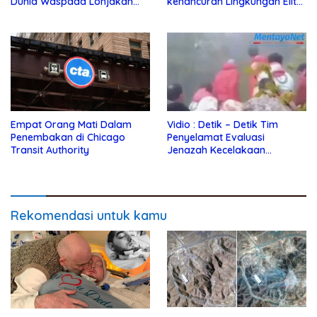
Dunia Waspada Lonjakan
kehancuran Lingkungan Elit
Harga Minyak
dengan Jalur Gaza
Empat Orang Mati Dalam
Vidio : Detik – Detik Tim
Penembakan di Chicago
Penyelamat Evaluasi
Transit Authority
Jenazah Kecelakaan
Helikopter Presiden Iran
Rekomendasi untuk kamu