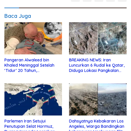
Baca Juga
Pangeran Alwaleed bin
BREAKING NEWS: Iran
Khaled Meninggal Setelah
Luncurkan 6 Rudal ke Qatar,
‘Tidur’ 20 Tahun,
Diduga Lokasi Pangkalan
Dimakamkan Sore ini
Militer AS
Parlemen Iran Setujui
Dahsyatnya Kebakaran Los
Penutupan Selat Hormuz,
Angeles, Warga Bandingkan