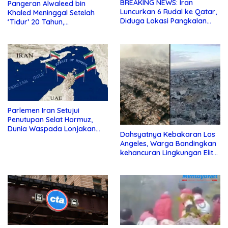
BREAKING NEWS: Iran
Pangeran Alwaleed bin
Luncurkan 6 Rudal ke Qatar,
Khaled Meninggal Setelah
Diduga Lokasi Pangkalan
‘Tidur’ 20 Tahun,
Militer AS
Dimakamkan Sore ini
Parlemen Iran Setujui
Penutupan Selat Hormuz,
Dunia Waspada Lonjakan
Dahsyatnya Kebakaran Los
Harga Minyak
Angeles, Warga Bandingkan
kehancuran Lingkungan Elit
dengan Jalur Gaza