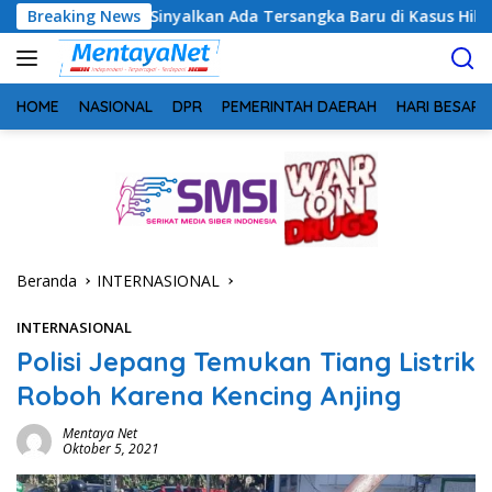
Langsung
g Sinyalkan Ada Tersangka Baru di Kasus Hibah Rp40 Miliar
Breaking News
ke
konten
HOME
NASIONAL
DPR
PEMERINTAH DAERAH
HARI BESAR
Beranda
INTERNASIONAL
INTERNASIONAL
Polisi Jepang Temukan Tiang Listrik
Roboh Karena Kencing Anjing
Mentaya Net
Oktober 5, 2021