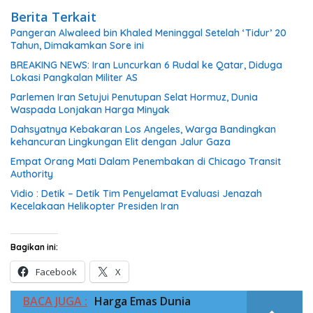
Berita Terkait
Pangeran Alwaleed bin Khaled Meninggal Setelah ‘Tidur’ 20
Tahun, Dimakamkan Sore ini
BREAKING NEWS: Iran Luncurkan 6 Rudal ke Qatar, Diduga
Lokasi Pangkalan Militer AS
Parlemen Iran Setujui Penutupan Selat Hormuz, Dunia
Waspada Lonjakan Harga Minyak
Dahsyatnya Kebakaran Los Angeles, Warga Bandingkan
kehancuran Lingkungan Elit dengan Jalur Gaza
Empat Orang Mati Dalam Penembakan di Chicago Transit
Authority
Vidio : Detik – Detik Tim Penyelamat Evaluasi Jenazah
Kecelakaan Helikopter Presiden Iran
Bagikan ini:
Facebook
X
BACA JUGA :
Harga Emas Dunia