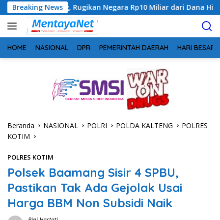
Langsung
g, Rugikan Negara Rp10 Miliar dari Dana Hibah Rp40 Miliar
Breaking News
ke
konten
HOME
NASIONAL
DPR
PEMERINTAH DAERAH
HARI BESAR
Beranda
NASIONAL
POLRI
POLDA KALTENG
POLRES
KOTIM
POLRES KOTIM
Polsek Baamang Sisir 4 SPBU,
Pastikan Tak Ada Gejolak Usai
Harga BBM Non Subsidi Naik
Rini Hartati