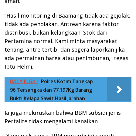
aman.
“Hasil monitoring di Baamang tidak ada gejolak,
tidak ada penolakan. Antrean karena faktor
distribusi, bukan kelangkaan. Stok dari
Pertamina normal. Kami minta masyarakat
tenang, antre tertib, dan segera laporkan jika
ada permainan harga atau penimbunan,” tegas
Iptu Helmi.
BACA JUGA :
Polres Kotim Tangkap
96 Tersangka dan 77.197Kg Barang
Bukti Kelapa Sawit Hasil Jarahan
Ia juga meluruskan bahwa BBM subsidi jenis
Pertalite tidak mengalami kenaikan.
“Yang naik hanya BBM non subsidi seperti