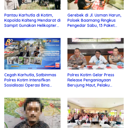
Pantau Karhutla di Kotim,
Gerebek di Jl. Usman Harun,
Kapolda Kalteng Mendarat di
Polsek Baamang Ringkus
Sampit Gunakan Helikopter
Pengedar Sabu, 13 Paket
Polisi
Disita
Cegah Karhutla, Satbinmas
Polres Kotim Gelar Press
Polres Kotim Intensifkan
Release Penganiayaan
Sosialisasi Operasi Bina
Berujung Maut, Pelaku
Karuna Telabang 2026
Ditangkap di Desa Telaga