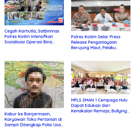
Cegah Karhutla, Satbinmas
Polres Kotim Intensifkan
Polres Kotim Gelar Press
Sosialisasi Operasi Bina
Release Penganiayaan
Karuna Telabang 2026
Berujung Maut, Pelaku
Ditangkap di Desa Telaga
MPLS SMAN 1 Cempaga Hulu
Dapat Edukasi dari
Kenakalan Remaja, Bullying
Kabur ke Banjarmasin,
dan Lainnya dari Polsek
Karyawan Toko Pertanian di
Cempaga
Sampit Ditangkap Polisi Usai
Gondol Uang dan Motor Bos