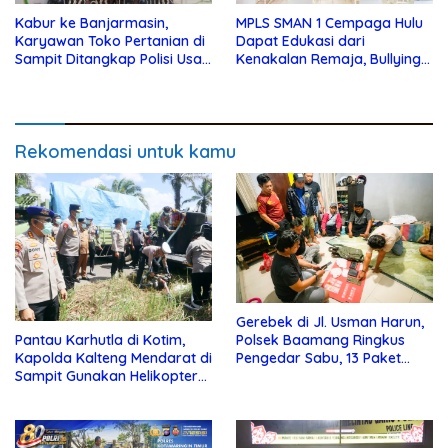
Kabur ke Banjarmasin,
MPLS SMAN 1 Cempaga Hulu
Karyawan Toko Pertanian di
Dapat Edukasi dari
Sampit Ditangkap Polisi Usai
Kenakalan Remaja, Bullying
Gondol Uang dan Motor Bos
dan Lainnya dari Polsek
Cempaga
Rekomendasi untuk kamu
Gerebek di Jl. Usman Harun,
Pantau Karhutla di Kotim,
Polsek Baamang Ringkus
Kapolda Kalteng Mendarat di
Pengedar Sabu, 13 Paket
Sampit Gunakan Helikopter
Disita
Polisi