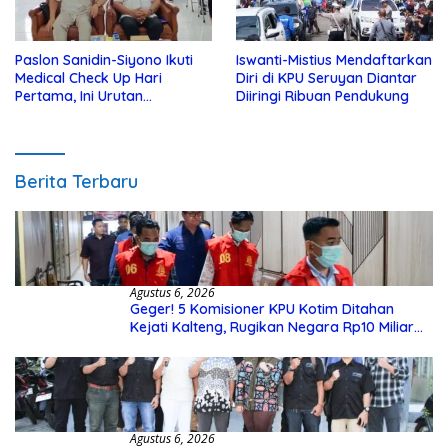
Paslon Sanidin-Siyono Ikuti
Iswanti-Mistius Mendaftarkan
Medical Check Up Hari
Diri di KPU Seruyan Diantar
Pertama, Ini Urutan
Diiringi Ribuan Pendukung
Pengecekannya
Berita Terbaru
Agustus 6, 2026
Geger! 5 Komisioner KPU Kotim Ditahan
Kejati Kalteng, Rugikan Negara Rp10 Miliar
dari Dana Hibah Rp40 Miliar
Agustus 6, 2026