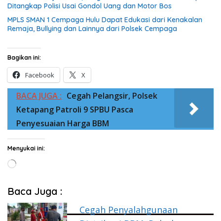
Ditangkap Polisi Usai Gondol Uang dan Motor Bos
MPLS SMAN 1 Cempaga Hulu Dapat Edukasi dari Kenakalan
Remaja, Bullying dan Lainnya dari Polsek Cempaga
Bagikan ini:
Facebook
X
BACA JUGA :
Cegah Pelangsir, Polsek
Ketapang Patroli 9 SPBU Pasca
Penyesuaian Harga BBM
Menyukai ini:
Memuat...
Baca Juga :
Cegah Penyalahgunaan