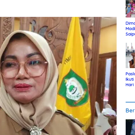
Dim
Mad
Saip
Reli
Anak
Pasl
Ikut
Hari
Urut
Pen
Ber