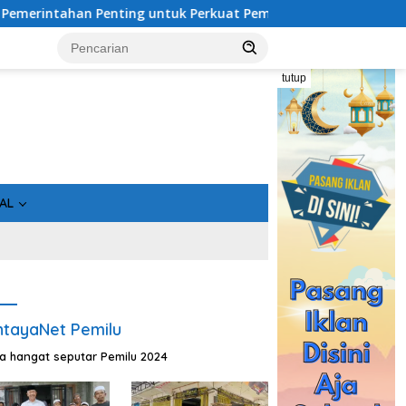
 Perkuat Pembangunan Desa
Usai Tahan 5 Komisioner KP
tutup
AL
tayaNet Pemilu
ta hangat seputar Pemilu 2024