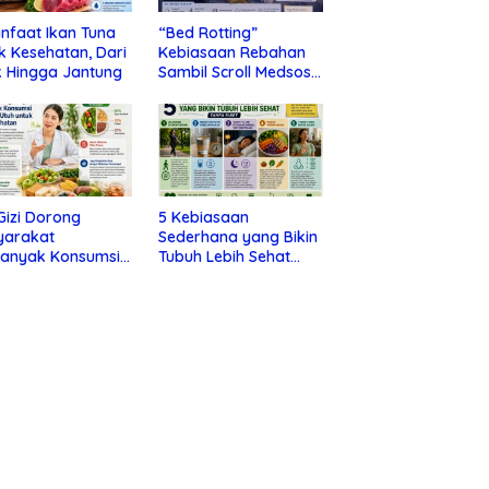
nfaat Ikan Tuna
“Bed Rotting”
k Kesehatan, Dari
Kebiasaan Rebahan
 Hingga Jantung
Sambil Scroll Medsos
yang Ternyata Tanda
Depresi
 Gizi Dorong
5 Kebiasaan
yarakat
Sederhana yang Bikin
banyak Konsumsi
Tubuh Lebih Sehat
nan Utuh untuk
Tanpa Ribet
a Kesehatan