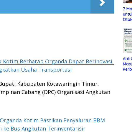
7 Ma
untu
Otak
Ahli
 Kotim Berharap Organda Dapat Berinovasi
Mas
gkatkan Usaha Transportasi
Per
Maka
Jag
Bupati Kabupaten Kotawaringin Timur,
impinan Cabang (DPC) Organisasi Angkutan
 Organda Kotim Pastikan Penyaluran BBM
i ke Bus Angkutan Terinventarisir