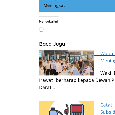
Meningkat
Menyukai ini:
Memuat...
Baca Juga :
Wabup
Menin
Wakil 
Irawati berharap kepada Dewan P
Darat…
Catat!
Subsid