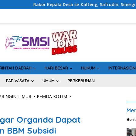
esa se-Kalteng, Safrudin: Sinergi Pemerintahan Penting untuk
RINTAH DAERAH
HARI BESAR
HUKUM
INTERNASION
PARIWISATA
UMUM
PERKEBUNAN
RINGIN TIMUR
PEMDA KOTIM
Men
Agar Organda Dapat
Beri
n BBM Subsidi