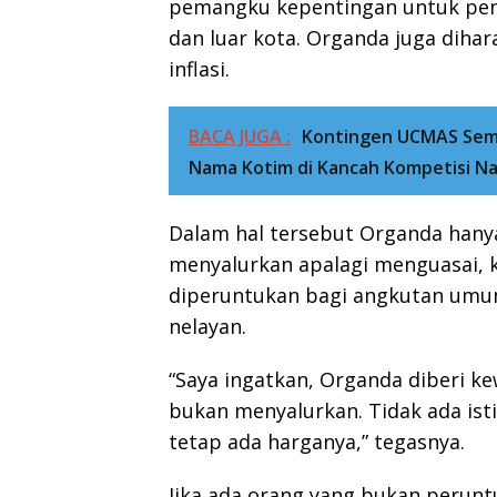
pemangku kepentingan untuk pen
dan luar kota. Organda juga diha
inflasi.
BACA JUGA :
Kontingen UCMAS Sem
Nama Kotim di Kancah Kompetisi Na
Dalam hal tersebut Organda han
menyalurkan apalagi menguasai, 
diperuntukan bagi angkutan umu
nelayan.
“Saya ingatkan, Organda diberi 
bukan menyalurkan. Tidak ada is
tetap ada harganya,” tegasnya.
Jika ada orang yang bukan perunt