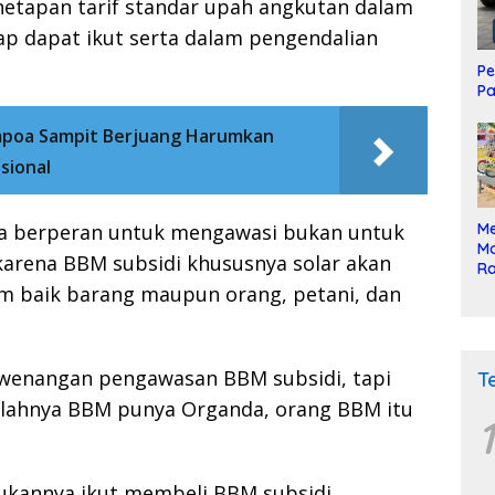
etapan tarif standar upah angkutan dalam
rap dapat ikut serta dalam pengendalian
Pe
Pa
poa Sampit Berjuang Harumkan
sional
Me
ya berperan untuk mengawasi bukan untuk
Mo
karena BBM subsidi khususnya solar akan
Ra
ke
m baik barang maupun orang, petani, dan
kewenangan pengawasan BBM subsidi, tapi
T
tilahnya BBM punya Organda, orang BBM itu
1
ukannya ikut membeli BBM subsidi,