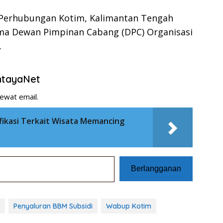
 Perhubungan Kotim, Kalimantan Tengah
ma Dewan Pimpinan Cabang (DPC) Organisasi
…
entayaNet
ewat email.
ifikasi Terkait Wisata Memancing
Berlangganan
Penyaluran BBM Subsidi
Wabup Kotim