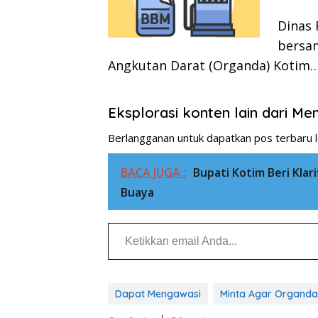
Dinas
bersa
Angkutan Darat (Organda) Kotim
Eksplorasi konten lain dari M
Berlangganan untuk dapatkan pos terbaru l
BACA JUGA :
Bupati Kotim Beri Klar
Buaya
Ketikkan email Anda...
Dapat Mengawasi
Minta Agar Organda