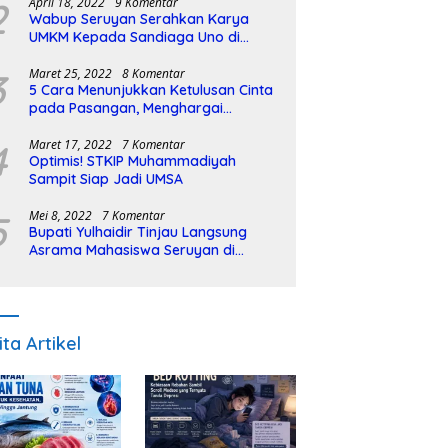
2
April 18, 2022
9 Komentar
Wabup Seruyan Serahkan Karya
UMKM Kepada Sandiaga Uno di
Istiqlal Halal Expo
3
Maret 25, 2022
8 Komentar
5 Cara Menunjukkan Ketulusan Cinta
pada Pasangan, Menghargai
Sepenuh Hati
4
Maret 17, 2022
7 Komentar
Optimis! STKIP Muhammadiyah
Sampit Siap Jadi UMSA
5
Mei 8, 2022
7 Komentar
Bupati Yulhaidir Tinjau Langsung
Asrama Mahasiswa Seruyan di
Banjarmasin
ita Artikel