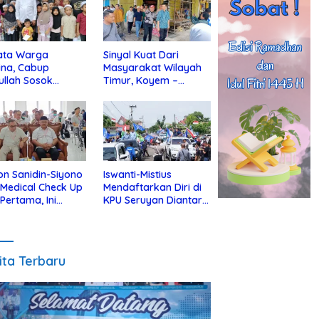
ata Warga
Sinyal Kuat Dari
ina, Cabup
Masyarakat Wilayah
ullah Sosok
Timur, Koyem –
jius Dekat Dengan
Supian Hadi Blusukan
 Yatim
di Kotim
on Sanidin-Siyono
Iswanti-Mistius
i Medical Check Up
Mendaftarkan Diri di
 Pertama, Ini
KPU Seruyan Diantar
an
Diiringi Ribuan
gecekannya
Pendukung
ita Terbaru