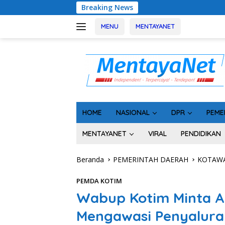
Langsung
Breaking News
Rakor Kepala D
ke
konten
MENU
MENTAYANET
HOME
NASIONAL
DPR
PEME
MENTAYANET
VIRAL
PENDIDIKAN
Beranda
PEMERINTAH DAERAH
KOTAWA
PEMDA KOTIM
Wabup Kotim Minta 
Mengawasi Penyalura