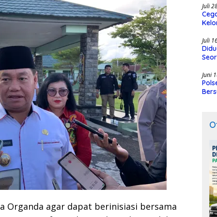
Juli 
Cega
Kelo
SMK
Juli 
Didu
Seor
Juni 
Pols
Bers
O
a Organda agar dapat berinisiasi bersama