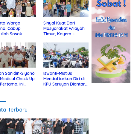
ata Warga
Sinyal Kuat Dari
ina, Cabup
Masyarakat Wilayah
ullah Sosok
Timur, Koyem –
jius Dekat Dengan
Supian Hadi Blusukan
 Yatim
di Kotim
on Sanidin-Siyono
Iswanti-Mistius
i Medical Check Up
Mendaftarkan Diri di
 Pertama, Ini
KPU Seruyan Diantar
an
Diiringi Ribuan
gecekannya
Pendukung
ita Terbaru