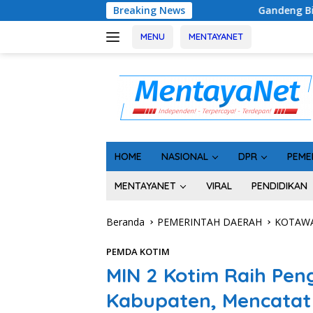
Langsung
Breaking News
Gandeng Bidan Sean, SMSI Kalteng Sia
ke
konten
MENU
MENTAYANET
HOME
NASIONAL
DPR
PEME
MENTAYANET
VIRAL
PENDIDIKAN
Beranda
PEMERINTAH DAERAH
KOTAWA
PEMDA KOTIM
MIN 2 Kotim Raih Pe
Kabupaten, Mencatat 