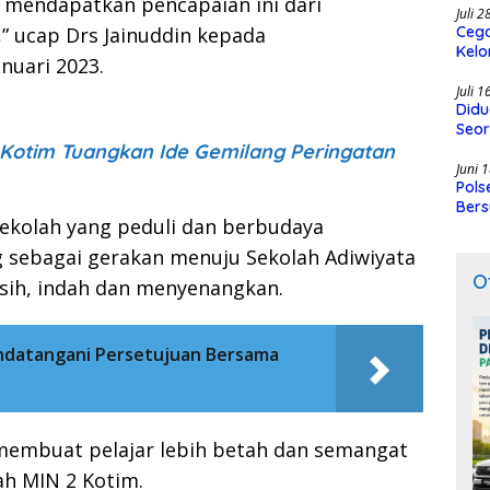
 mendapatkan pencapaian ini dari
Juli 
 ucap Drs Jainuddin kepada
Cega
Kelo
nuari 2023.
SMK
Juli 
Didu
Seor
 Kotim Tuangkan Ide Gemilang Peringatan
Juni 
Pols
Bers
ekolah yang peduli dan berbudaya
 sebagai gerakan menuju Sekolah Adiwiyata
O
sih, indah dan menyenangkan.
andatangani Persetujuan Bersama
a membuat pelajar lebih betah dan semangat
ah MIN 2 Kotim.