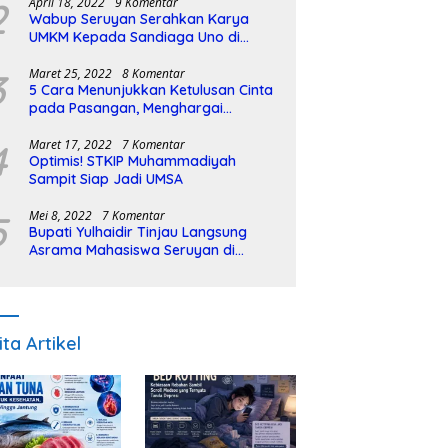
2
April 18, 2022
9 Komentar
Wabup Seruyan Serahkan Karya
UMKM Kepada Sandiaga Uno di
Istiqlal Halal Expo
3
Maret 25, 2022
8 Komentar
5 Cara Menunjukkan Ketulusan Cinta
pada Pasangan, Menghargai
Sepenuh Hati
4
Maret 17, 2022
7 Komentar
Optimis! STKIP Muhammadiyah
Sampit Siap Jadi UMSA
5
Mei 8, 2022
7 Komentar
Bupati Yulhaidir Tinjau Langsung
Asrama Mahasiswa Seruyan di
Banjarmasin
ita Artikel