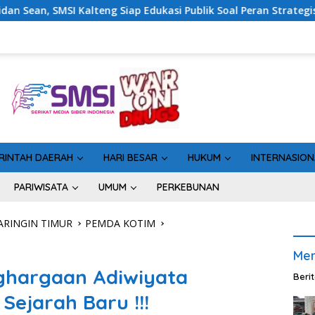
p Edukasi Publik Soal Peran Strategis DPD RI
Sinergi P
RINTAH DAERAH
HARI BESAR
HUKUM
INTERNASION
PARIWISATA
UMUM
PERKEBUNAN
RINGIN TIMUR
PEMDA KOTIM
Men
nghargaan Adiwiyata
Beri
Sejarah Baru !!!