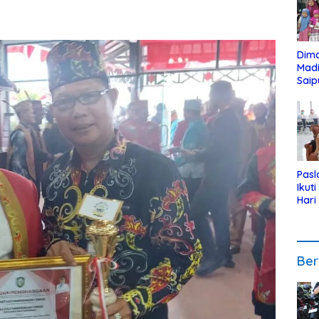
Dim
Mad
Saip
Reli
Anak
Pasl
Ikut
Hari
Urut
Pen
Ber