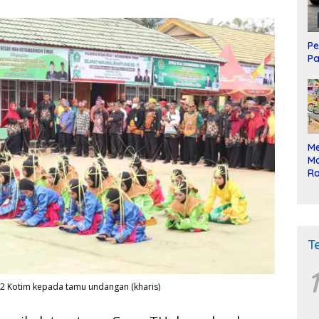
Pe
Pa
Me
Mo
Ra
ke
T
1
 2 Kotim kepada tamu undangan (kharis)