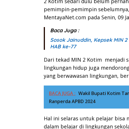
2 Kotim sedari dulu belum pernah
pemimpin-pemimpin sebelumnya,”
MentayaNet.com pada Senin, 09 Ja
Baca Juga :
Sosok Jainuddin, Kepsek MIN 2
HAB ke-77
Dari tekad MIN 2 Kotim menjadi s
lingkungan hidup juga mendorong
yang berwawasan lingkungan, ber
BACA JUGA :
Wakil Bupati Kotim T
Ranperda APBD 2024
Hal ini selaras untuk pelajar bis
dalam belajar di lingkungan sekol