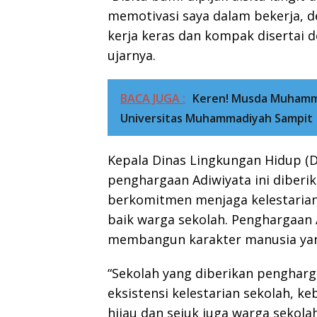
memotivasi saya dalam bekerja, d
kerja keras dan kompak disertai 
ujarnya.
BACA JUGA :
Keren! Musda Muhamma
Universitas Muhammadiyah Sampit
Kepala Dinas Lingkungan Hidup 
penghargaan Adiwiyata ini diber
berkomitmen menjaga kelestarian
baik warga sekolah. Penghargaan 
membangun karakter manusia yan
“Sekolah yang diberikan pengharg
eksistensi kelestarian sekolah, k
hijau dan sejuk juga warga sekolah