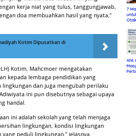
engan kerja niat yang tulus, tanggungjawab,
7 Ma
dengan doa membuahkan hasil yang nyata,”
untu
Otak
diyah Kotim Dipusatkan di
Ahli
Mas
(DLH) Kotim, Mahcmoer mengatakan
Per
ikan kepada lembaga pendidikan yang
Maka
Jag
 lingkungan dan juga mengubah perilaku
Adiwiyata ini pun disebutnya sebagai upaya
g handal.
aan ini adalah sekolah yang telah menjaga
ebersihan lingkungan, kondisi lingkungan
 yang peduli lingkungan,” jelasnya.