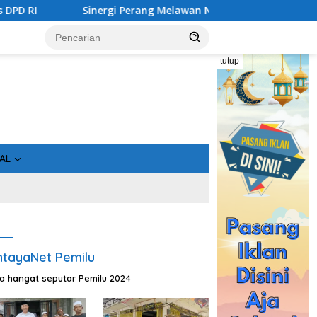
erang Melawan Narkoba di Kalimantan Tengah, GDAN dan Kapold
tutup
AL
tayaNet Pemilu
ta hangat seputar Pemilu 2024