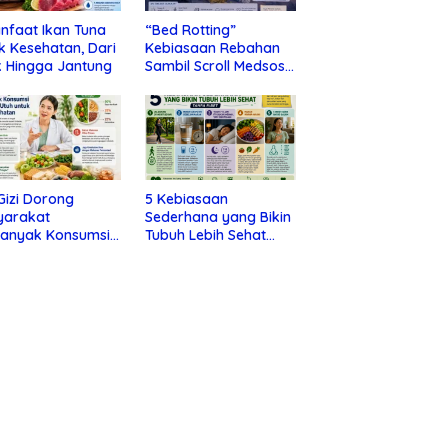
nfaat Ikan Tuna
“Bed Rotting”
k Kesehatan, Dari
Kebiasaan Rebahan
 Hingga Jantung
Sambil Scroll Medsos
yang Ternyata Tanda
Depresi
 Gizi Dorong
5 Kebiasaan
yarakat
Sederhana yang Bikin
banyak Konsumsi
Tubuh Lebih Sehat
nan Utuh untuk
Tanpa Ribet
a Kesehatan