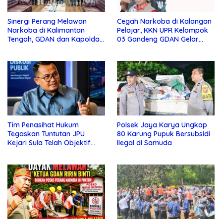
Sinergi Perang Melawan
Cegah Narkoba di Kalangan
Narkoba di Kalimantan
Pelajar, KKN UPR Kelompok
Tengah, GDAN dan Kapolda
03 Gandeng GDAN Gelar
Kalteng Siapkan Deklarasi
Sosialisasi di SMKN 3 Buntok
Akbar
Tim Penasihat Hukum
Polsek Jaya Karya Ungkap
Tegaskan Tuntutan JPU
80 Karung Pupuk Bersubsidi
Kejari Sula Telah Objektif
Ilegal di Samuda
dan Sesuai Fakta
Persidangan