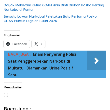
Dayak Melawan! Ketua GDAN Ririn Binti Dirikan Posko Perang
Narkoba di Puntun
Bersatu Lawan Narkoba! Peletakan Batu Pertama Posko
GDAN Puntun Digelar 1 Juni 2026
Bagikan ini:
Facebook
X
BACA JUGA :
Enam Penyerang Polisi
Saat Penggerebekan Narkoba di
Multatuli Diamankan, Urine Positif
Sabu
Menyukai ini:
Memuat...
Baca Juga :