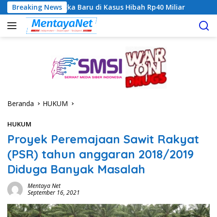
Langsung
a Baru di Kasus Hibah Rp40 Miliar
Breaking News
Geger! 5 Komisioner
ke
konten
Beranda
HUKUM
HUKUM
Proyek Peremajaan Sawit Rakyat
(PSR) tahun anggaran 2018/2019
Diduga Banyak Masalah
Mentaya Net
September 16, 2021