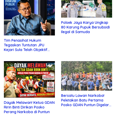
Polsek Jaya Karya Ungkap
80 Karung Pupuk Bersubsidi
Ilegal di Samuda
Tim Penasihat Hukum
Tegaskan Tuntutan JPU
Kejari Sula Telah Objektif
dan Sesuai Fakta
Persidangan
Bersatu Lawan Narkoba!
Peletakan Batu Pertama
Dayak Melawan! Ketua GDAN
Posko GDAN Puntun Digelar 1
Ririn Binti Dirikan Posko
Juni 2026
Perang Narkoba di Puntun