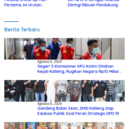
Pertama, Ini Urutan
Diiringi Ribuan Pendukung
Pengecekannya
Berita Terbaru
Agustus 6, 2026
Geger! 5 Komisioner KPU Kotim Ditahan
Kejati Kalteng, Rugikan Negara Rp10 Miliar
dari Dana Hibah Rp40 Miliar
Agustus 6, 2026
Gandeng Bidan Sean, SMSI Kalteng Siap
Edukasi Publik Soal Peran Strategis DPD RI