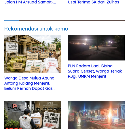
Jalan HM Arsyad Sampit-
Usai Terima SK dari Zulhas
Samuda Segera Dikerjakan
Rekomendasi untuk kamu
PLN Padam Lagi, Bising
Suara Genset, Warga Teriak
Rugi, UMKM Menjerit
Warga Desa Mulya Agung
Antang Kalang Menjerit,
Belum Pernah Dapat Gas
dan Pupuk Subsidi, Tapi
Pajak Selalu Ditagih