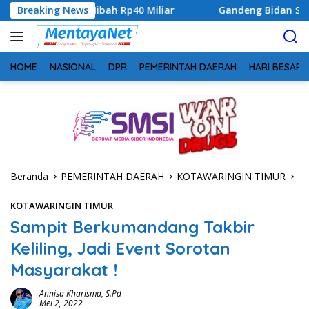
Langsung
ibah Rp40 Miliar
Breaking News
Gandeng Bidan Sean, SMSI Kalteng Siap
ke
konten
HOME
NASIONAL
DPR
PEMERINTAH DAERAH
HARI BESAR
Beranda
PEMERINTAH DAERAH
KOTAWARINGIN TIMUR
KOTAWARINGIN TIMUR
Sampit Berkumandang Takbir
Keliling, Jadi Event Sorotan
Masyarakat !
Annisa Kharisma, S.Pd
Mei 2, 2022