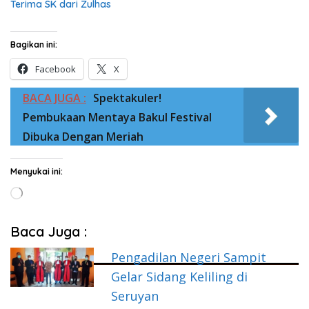
Terima SK dari Zulhas
Bagikan ini:
Facebook
X
BACA JUGA :
Spektakuler!
Pembukaan Mentaya Bakul Festival
Dibuka Dengan Meriah
Menyukai ini:
Memuat...
Baca Juga :
Pengadilan Negeri Sampit
Gelar Sidang Keliling di
Seruyan