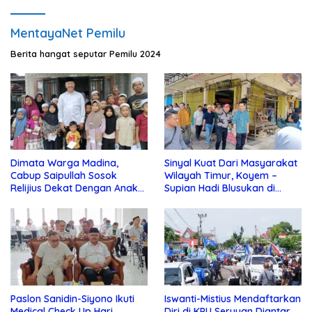
MentayaNet Pemilu
Berita hangat seputar Pemilu 2024
Dimata Warga Madina,
Sinyal Kuat Dari Masyarakat
Cabup Saipullah Sosok
Wilayah Timur, Koyem –
Relijius Dekat Dengan Anak
Supian Hadi Blusukan di
Yatim
Kotim
Paslon Sanidin-Siyono Ikuti
Iswanti-Mistius Mendaftarkan
Medical Check Up Hari
Diri di KPU Seruyan Diantar