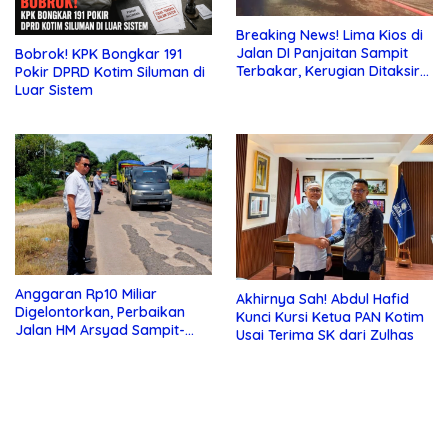
Breaking News! Lima Kios di
Jalan DI Panjaitan Sampit
Bobrok! KPK Bongkar 191
Terbakar, Kerugian Ditaksir
Pokir DPRD Kotim Siluman di
Ratusan Juta
Luar Sistem
Anggaran Rp10 Miliar
Akhirnya Sah! Abdul Hafid
Digelontorkan, Perbaikan
Kunci Kursi Ketua PAN Kotim
Jalan HM Arsyad Sampit-
Usai Terima SK dari Zulhas
Samuda Segera Dikerjakan