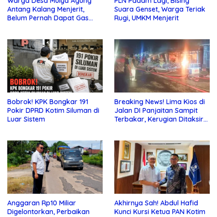
Warga Desa Mulya Agung
PLN Padam Lagi, Bising
Antang Kalang Menjerit,
Suara Genset, Warga Teriak
Belum Pernah Dapat Gas
Rugi, UMKM Menjerit
dan Pupuk Subsidi, Tapi
Pajak Selalu Ditagih
Bobrok! KPK Bongkar 191
Breaking News! Lima Kios di
Pokir DPRD Kotim Siluman di
Jalan DI Panjaitan Sampit
Luar Sistem
Terbakar, Kerugian Ditaksir
Ratusan Juta
Anggaran Rp10 Miliar
Akhirnya Sah! Abdul Hafid
Digelontorkan, Perbaikan
Kunci Kursi Ketua PAN Kotim