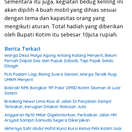
Sementara itu juga, kegiatan bedug keliling ini
akan dipilih 4 buah mobil yang dihias sesuai
dengan tema dan kapasitas orang yang
mengikuti aturan. Total hadiah yang diberikan
oleh Bupati Kotim itu sebesar 10juta rupiah.
Berita Terkait
Warga Desa Mulya Agung Antang Kalang Menjerit, Belum
Pernah Dapat Gas dan Pupuk Subsidi, Tapi Pajak Selalu
Ditagih
PLN Padam Lagi, Bising Suara Genset, Warga Teriak Rugi,
UMKM Menjerit
Bobrok! KPK Bongkar 191 Pokir DPRD Kotim Siluman di Luar
Sistem
Breaking News! Lima Kios di Jalan DI Panjaitan Sampit
Terbakar, Kerugian Ditaksir Ratusan Juta
Anggaran Rp10 Miliar Digelontorkan, Perbaikan Jalan HM
Arsyad Sampit-Samuda Segera Dikerjakan
Akhirnya Sah! Abdul Hafid Kunci Kursi Ketua PAN Kotim Usai