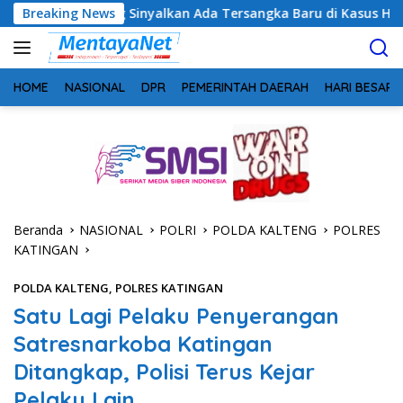
Langsung
eng Sinyalkan Ada Tersangka Baru di Kasus Hibah Rp40 Miliar
Breaking News
ke
konten
HOME
NASIONAL
DPR
PEMERINTAH DAERAH
HARI BESAR
Beranda
NASIONAL
POLRI
POLDA KALTENG
POLRES
KATINGAN
POLDA KALTENG
,
POLRES KATINGAN
Satu Lagi Pelaku Penyerangan
Satresnarkoba Katingan
Ditangkap, Polisi Terus Kejar
Pelaku Lain