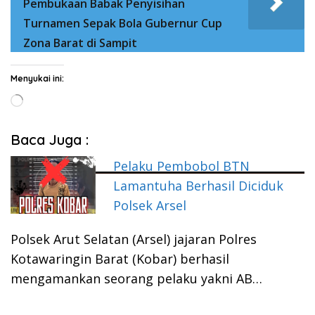
Pembukaan Babak Penyisihan
Turnamen Sepak Bola Gubernur Cup
Zona Barat di Sampit
Menyukai ini:
Memuat...
Baca Juga :
Pelaku Pembobol BTN
Lamantuha Berhasil Diciduk
Polsek Arsel
Polsek Arut Selatan (Arsel) jajaran Polres
Kotawaringin Barat (Kobar) berhasil
mengamankan seorang pelaku yakni AB…