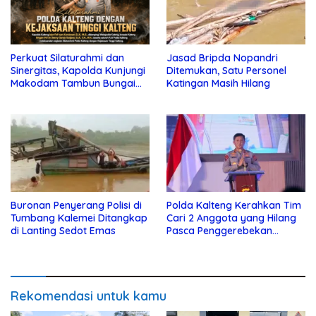
Perkuat Silaturahmi dan
Jasad Bripda Nopandri
Sinergitas, Kapolda Kunjungi
Ditemukan, Satu Personel
Makodam Tambun Bungai
Katingan Masih Hilang
XXII dan Kejaksaan Tinggi
Kalteng
Buronan Penyerang Polisi di
Polda Kalteng Kerahkan Tim
Tumbang Kalemei Ditangkap
Cari 2 Anggota yang Hilang
di Lanting Sedot Emas
Pasca Penggerebekan
Narkoba di Katingan
Rekomendasi untuk kamu