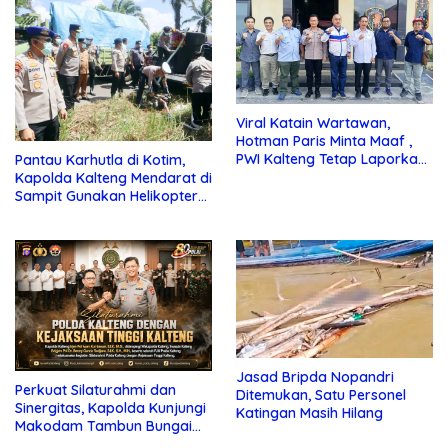
Viral Katain Wartawan,
Hotman Paris Minta Maaf ,
PWI Kalteng Tetap Laporkan
Pantau Karhutla di Kotim,
ke Polda Kalteng
Kapolda Kalteng Mendarat di
Sampit Gunakan Helikopter
Polisi
Jasad Bripda Nopandri
Perkuat Silaturahmi dan
Ditemukan, Satu Personel
Sinergitas, Kapolda Kunjungi
Katingan Masih Hilang
Makodam Tambun Bungai
XXII dan Kejaksaan Tinggi