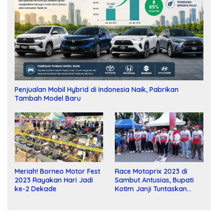
Penjualan Mobil Hybrid di Indonesia Naik, Pabrikan
Tambah Model Baru
Meriah! Borneo Motor Fest
Race Motoprix 2023 di
2023 Rayakan Hari Jadi
Sambut Antusias, Bupati
ke-2 Dekade
Kotim Janji Tuntaskan
Pembangunan Sirkuit