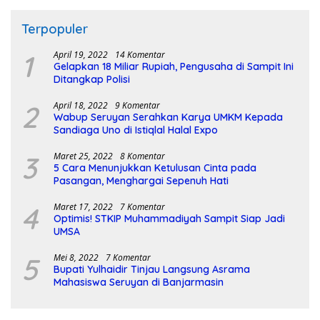
Terpopuler
1
April 19, 2022
14 Komentar
Gelapkan 18 Miliar Rupiah, Pengusaha di Sampit Ini
Ditangkap Polisi
2
April 18, 2022
9 Komentar
Wabup Seruyan Serahkan Karya UMKM Kepada
Sandiaga Uno di Istiqlal Halal Expo
3
Maret 25, 2022
8 Komentar
5 Cara Menunjukkan Ketulusan Cinta pada
Pasangan, Menghargai Sepenuh Hati
4
Maret 17, 2022
7 Komentar
Optimis! STKIP Muhammadiyah Sampit Siap Jadi
UMSA
5
Mei 8, 2022
7 Komentar
Bupati Yulhaidir Tinjau Langsung Asrama
Mahasiswa Seruyan di Banjarmasin