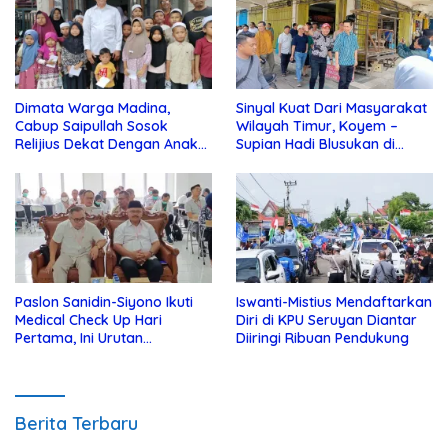
Dimata Warga Madina,
Sinyal Kuat Dari Masyarakat
Cabup Saipullah Sosok
Wilayah Timur, Koyem –
Relijius Dekat Dengan Anak
Supian Hadi Blusukan di
Yatim
Kotim
Paslon Sanidin-Siyono Ikuti
Iswanti-Mistius Mendaftarkan
Medical Check Up Hari
Diri di KPU Seruyan Diantar
Pertama, Ini Urutan
Diiringi Ribuan Pendukung
Pengecekannya
Berita Terbaru