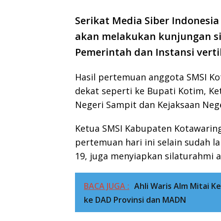
Serikat Media Siber Indonesia 
akan melakukan kunjungan si
Pemerintah dan Instansi vert
Hasil pertemuan anggota SMSI Ko
dekat seperti ke Bupati Kotim, K
Negeri Sampit dan Kejaksaan Nege
Ketua SMSI Kabupaten Kotawarin
pertemuan hari ini selain sudah l
19, juga menyiapkan silaturahmi a
BACA JUGA :
Ahli Waris Alm Mitai 
ke DAD Provinsi dan MADN