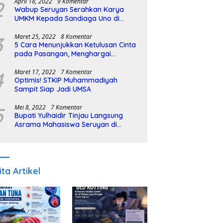
2
April 18, 2022
9 Komentar
Wabup Seruyan Serahkan Karya
UMKM Kepada Sandiaga Uno di
Istiqlal Halal Expo
3
Maret 25, 2022
8 Komentar
5 Cara Menunjukkan Ketulusan Cinta
pada Pasangan, Menghargai
Sepenuh Hati
4
Maret 17, 2022
7 Komentar
Optimis! STKIP Muhammadiyah
Sampit Siap Jadi UMSA
5
Mei 8, 2022
7 Komentar
Bupati Yulhaidir Tinjau Langsung
Asrama Mahasiswa Seruyan di
Banjarmasin
ita Artikel