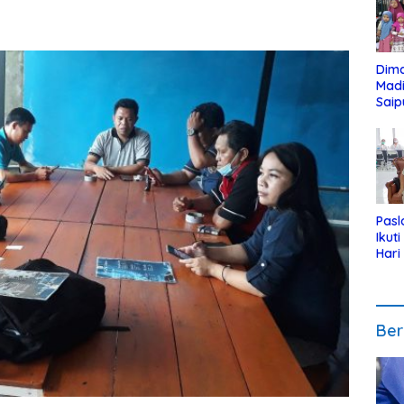
Dim
Mad
Saip
Reli
Anak
Pasl
Ikut
Hari
Urut
Pen
Ber