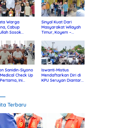
ata Warga
Sinyal Kuat Dari
ina, Cabup
Masyarakat Wilayah
ullah Sosok
Timur, Koyem –
jius Dekat Dengan
Supian Hadi Blusukan
 Yatim
di Kotim
on Sanidin-Siyono
Iswanti-Mistius
i Medical Check Up
Mendaftarkan Diri di
 Pertama, Ini
KPU Seruyan Diantar
an
Diiringi Ribuan
gecekannya
Pendukung
ita Terbaru