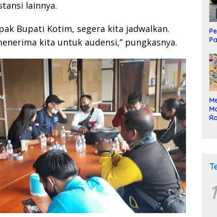
tansi lainnya.
pak Bupati Kotim, segera kita jadwalkan.
Pe
Pa
enerima kita untuk audensi,” pungkasnya.
Me
Mo
Ra
ke
T
1