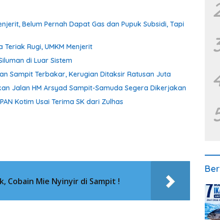
erit, Belum Pernah Dapat Gas dan Pupuk Subsidi, Tapi
a Teriak Rugi, UMKM Menjerit
iluman di Luar Sistem
tan Sampit Terbakar, Kerugian Ditaksir Ratusan Juta
aikan Jalan HM Arsyad Sampit-Samuda Segera Dikerjakan
 PAN Kotim Usai Terima SK dari Zulhas
Ber
, Cobain Mie Nyinyir di Sampit !