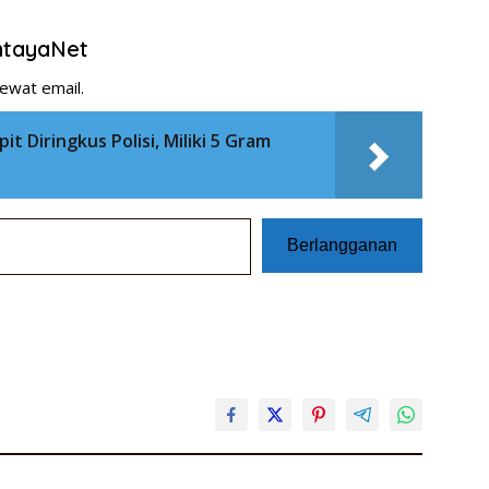
entayaNet
ewat email.
t Diringkus Polisi, Miliki 5 Gram
Berlangganan