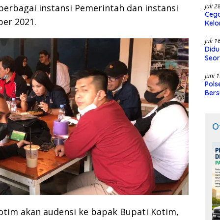
berbagai instansi Pemerintah dan instansi
Juli 
Cega
ber 2021.
Kelo
SMK
Juli 
Didu
Seor
Juni 
Pols
Bers
O
otim akan audensi ke bapak Bupati Kotim,