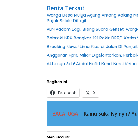
Berita Terkait
Warga Desa Mulya Agung Antang Kalang Menj
Pajak Selalu Ditagih
PLN Padam Lagi, Bising Suara Genset, Warg
Bobrok! KPK Bongkar 191 Pokir DPRD Kotim S
Breaking News! Lima Kios di Jalan DI Panjai
Anggaran Rp10 Miliar Digelontorkan, Perb
Akhirnya Sah! Abdul Hafid Kunci Kursi Ketua
Bagikan ini:
Facebook
X
BACA JUGA :
Kamu Suka Nyinyir? Yuk
Menyukai ini: