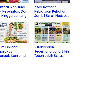
nfaat Ikan Tuna
“Bed Rotting”
k Kesehatan, Dari
Kebiasaan Rebahan
 Hingga Jantung
Sambil Scroll Medsos
yang Ternyata Tanda
Depresi
 Gizi Dorong
5 Kebiasaan
yarakat
Sederhana yang Bikin
banyak Konsumsi
Tubuh Lebih Sehat
nan Utuh untuk
Tanpa Ribet
a Kesehatan