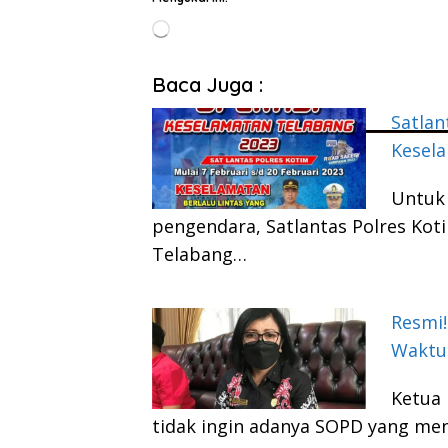
Memuat...
Baca Juga :
Satlan
Kesel
Untuk 
pengendara, Satlantas Polres Ko
Telabang…
Resmi
Waktu
Ketua 
tidak ingin adanya SOPD yang me