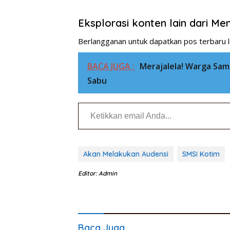
Eksplorasi konten lain dari M
Berlangganan untuk dapatkan pos terbaru l
BACA JUGA :
Merajalela! Warga Sampi
Sabu
Ketikkan email Anda...
Akan Melakukan Audensi
SMSI Kotim
Editor: Admin
Baca Juga