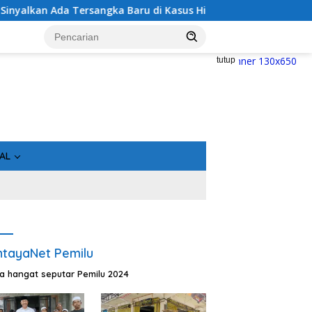
s Hibah Rp40 Miliar
Geger! 5 Komisioner KPU Kotim Dit
tutup
AL
tayaNet Pemilu
ta hangat seputar Pemilu 2024