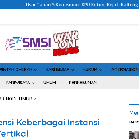
KPU Kotim, Kejati Kalteng Sinyalkan Ada Tersangka Baru di Kasu
RINTAH DAERAH
HARI BESAR
HUKUM
INTERNASION
PARIWISATA
UMUM
PERKEBUNAN
RINGIN TIMUR
Men
nsi Keberbagai Instansi
Beri
ertikal