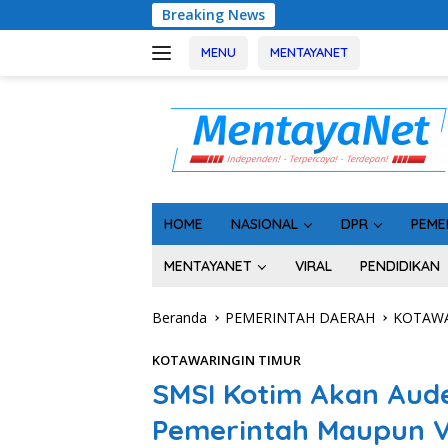
Langsung
Breaking News
Usai Tahan 5 Komisioner 
ke
konten
MENU
MENTAYANET
HOME
NASIONAL
DPR
PEME
MENTAYANET
VIRAL
PENDIDIKAN
Beranda
PEMERINTAH DAERAH
KOTAWA
KOTAWARINGIN TIMUR
SMSI Kotim Akan Aude
Pemerintah Maupun V