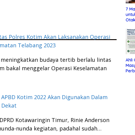
7 Ma
untu
Otak
tas Polres Kotim Akan Laksanakan Operasi
amatan Telabang 2023
meningkatkan budaya tertib berlalu lintas
Ahli
Mas
tim bakal menggelar Operasi Keselamatan
Per
Maka
Jag
! APBD Kotim 2022 Akan Digunakan Dalam
 Dekat
DPRD Kotawaringin Timur, Rinie Anderson
nunda-nunda kegiatan, padahal sudah…