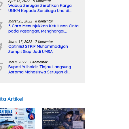
2
April 18, 2022
9 Komentar
Wabup Seruyan Serahkan Karya
UMKM Kepada Sandiaga Uno di
Istiqlal Halal Expo
3
Maret 25, 2022
8 Komentar
5 Cara Menunjukkan Ketulusan Cinta
pada Pasangan, Menghargai
Sepenuh Hati
4
Maret 17, 2022
7 Komentar
Optimis! STKIP Muhammadiyah
Sampit Siap Jadi UMSA
5
Mei 8, 2022
7 Komentar
Bupati Yulhaidir Tinjau Langsung
Asrama Mahasiswa Seruyan di
Banjarmasin
ita Artikel