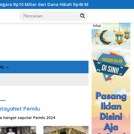
ar dari Dana Hibah Rp40 Miliar
Gandeng Bidan Sean, SMS
tutup
AL
tayaNet Pemilu
ta hangat seputar Pemilu 2024