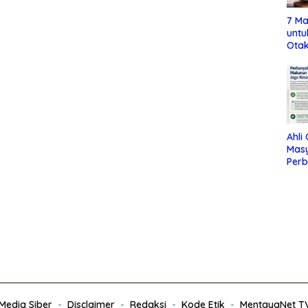
7 Ma
untu
Otak
Ahli
Mas
Per
Maka
Jag
edia Siber
Disclaimer
Redaksi
Kode Etik
MentayaNet T