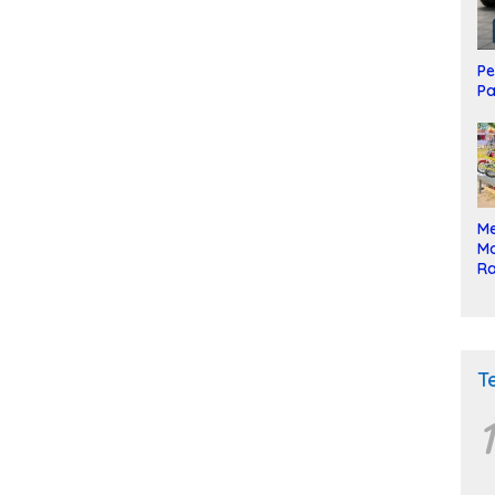
Pe
Pa
Me
Mo
Ra
ke
T
1