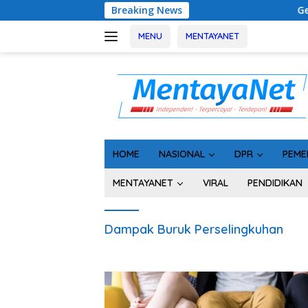
Langsung
Breaking News
Geger! 5 Komisio
ke
konten
MENU
MENTAYANET
HOME
NASIONAL
DPR
PEME
MENTAYANET
VIRAL
PENDIDIKAN
Dampak Buruk Perselingkuhan