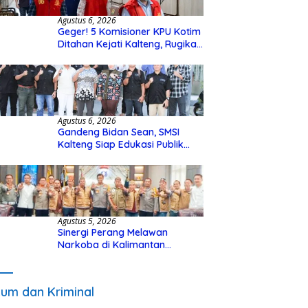
Agustus 6, 2026
Geger! 5 Komisioner KPU Kotim
Ditahan Kejati Kalteng, Rugikan
Negara Rp10 Miliar dari Dana
Hibah Rp40 Miliar
Agustus 6, 2026
Gandeng Bidan Sean, SMSI
Kalteng Siap Edukasi Publik
Soal Peran Strategis DPD RI
Agustus 5, 2026
Sinergi Perang Melawan
Narkoba di Kalimantan
Tengah, GDAN dan Kapolda
Kalteng Siapkan Deklarasi
Akbar
um dan Kriminal