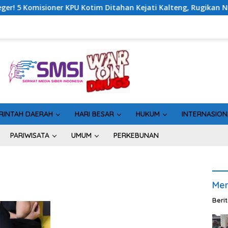
ner KPU Kotim Ditahan Kejati Kalteng, Rugikan Negara Rp10 Mili
RINTAH DAERAH
HARI BESAR
HUKUM
INTERNASION
PARIWISATA
UMUM
PERKEBUNAN
Men
Beri