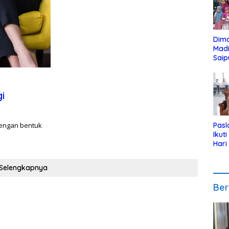
Dim
Mad
Saip
Reli
Anak
i
 dengan bentuk
Pasl
Ikut
Hari
Urut
Pen
Selengkapnya
Ber