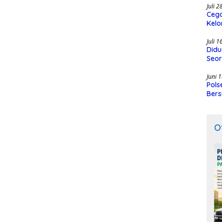
Juli 
Cega
Kelo
SMK
Juli 
Didu
Seor
Juni 
Pols
Bers
O