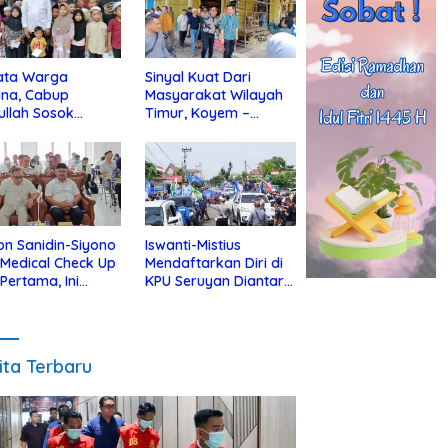
ata Warga
Sinyal Kuat Dari
ina, Cabup
Masyarakat Wilayah
ullah Sosok
Timur, Koyem –
jius Dekat Dengan
Supian Hadi Blusukan
 Yatim
di Kotim
on Sanidin-Siyono
Iswanti-Mistius
i Medical Check Up
Mendaftarkan Diri di
 Pertama, Ini
KPU Seruyan Diantar
an
Diiringi Ribuan
gecekannya
Pendukung
ita Terbaru