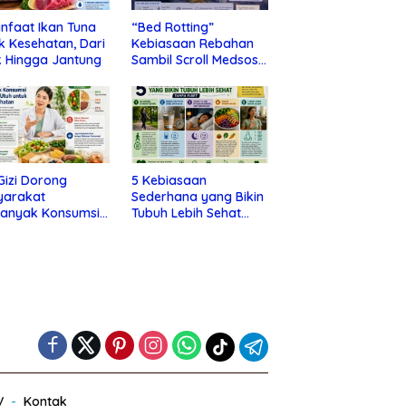
nfaat Ikan Tuna
“Bed Rotting”
k Kesehatan, Dari
Kebiasaan Rebahan
 Hingga Jantung
Sambil Scroll Medsos
yang Ternyata Tanda
Depresi
 Gizi Dorong
5 Kebiasaan
yarakat
Sederhana yang Bikin
banyak Konsumsi
Tubuh Lebih Sehat
nan Utuh untuk
Tanpa Ribet
a Kesehatan
V
Kontak