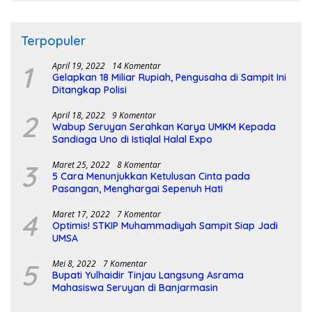
Terpopuler
1
April 19, 2022
14 Komentar
Gelapkan 18 Miliar Rupiah, Pengusaha di Sampit Ini
Ditangkap Polisi
2
April 18, 2022
9 Komentar
Wabup Seruyan Serahkan Karya UMKM Kepada
Sandiaga Uno di Istiqlal Halal Expo
3
Maret 25, 2022
8 Komentar
5 Cara Menunjukkan Ketulusan Cinta pada
Pasangan, Menghargai Sepenuh Hati
4
Maret 17, 2022
7 Komentar
Optimis! STKIP Muhammadiyah Sampit Siap Jadi
UMSA
5
Mei 8, 2022
7 Komentar
Bupati Yulhaidir Tinjau Langsung Asrama
Mahasiswa Seruyan di Banjarmasin