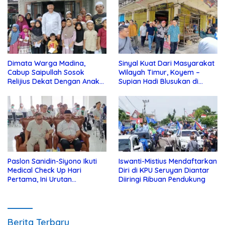
Dimata Warga Madina,
Sinyal Kuat Dari Masyarakat
Cabup Saipullah Sosok
Wilayah Timur, Koyem –
Relijius Dekat Dengan Anak
Supian Hadi Blusukan di
Yatim
Kotim
Paslon Sanidin-Siyono Ikuti
Iswanti-Mistius Mendaftarkan
Medical Check Up Hari
Diri di KPU Seruyan Diantar
Pertama, Ini Urutan
Diiringi Ribuan Pendukung
Pengecekannya
Berita Terbaru