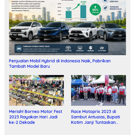
Penjualan Mobil Hybrid di Indonesia Naik, Pabrikan
Tambah Model Baru
Meriah! Borneo Motor Fest
Race Motoprix 2023 di
2023 Rayakan Hari Jadi
Sambut Antusias, Bupati
ke-2 Dekade
Kotim Janji Tuntaskan
Pembangunan Sirkuit