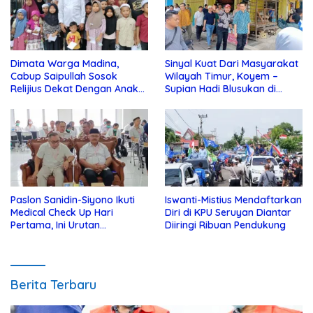
Dimata Warga Madina,
Sinyal Kuat Dari Masyarakat
Cabup Saipullah Sosok
Wilayah Timur, Koyem –
Relijius Dekat Dengan Anak
Supian Hadi Blusukan di
Yatim
Kotim
Paslon Sanidin-Siyono Ikuti
Iswanti-Mistius Mendaftarkan
Medical Check Up Hari
Diri di KPU Seruyan Diantar
Pertama, Ini Urutan
Diiringi Ribuan Pendukung
Pengecekannya
Berita Terbaru