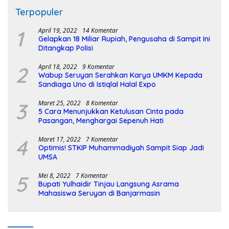
Terpopuler
1
April 19, 2022
14 Komentar
Gelapkan 18 Miliar Rupiah, Pengusaha di Sampit Ini
Ditangkap Polisi
2
April 18, 2022
9 Komentar
Wabup Seruyan Serahkan Karya UMKM Kepada
Sandiaga Uno di Istiqlal Halal Expo
3
Maret 25, 2022
8 Komentar
5 Cara Menunjukkan Ketulusan Cinta pada
Pasangan, Menghargai Sepenuh Hati
4
Maret 17, 2022
7 Komentar
Optimis! STKIP Muhammadiyah Sampit Siap Jadi
UMSA
5
Mei 8, 2022
7 Komentar
Bupati Yulhaidir Tinjau Langsung Asrama
Mahasiswa Seruyan di Banjarmasin