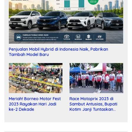
Penjualan Mobil Hybrid di Indonesia Naik, Pabrikan
Tambah Model Baru
Meriah! Borneo Motor Fest
Race Motoprix 2023 di
2023 Rayakan Hari Jadi
Sambut Antusias, Bupati
ke-2 Dekade
Kotim Janji Tuntaskan
Pembangunan Sirkuit