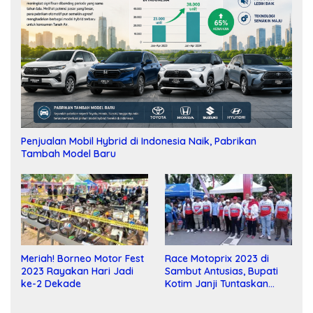
Penjualan Mobil Hybrid di Indonesia Naik, Pabrikan
Tambah Model Baru
Meriah! Borneo Motor Fest
Race Motoprix 2023 di
2023 Rayakan Hari Jadi
Sambut Antusias, Bupati
ke-2 Dekade
Kotim Janji Tuntaskan
Pembangunan Sirkuit