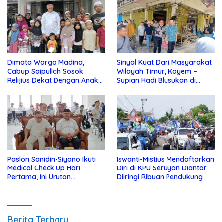
Dimata Warga Madina,
Sinyal Kuat Dari Masyarakat
Cabup Saipullah Sosok
Wilayah Timur, Koyem –
Relijius Dekat Dengan Anak
Supian Hadi Blusukan di
Yatim
Kotim
Paslon Sanidin-Siyono Ikuti
Iswanti-Mistius Mendaftarkan
Medical Check Up Hari
Diri di KPU Seruyan Diantar
Pertama, Ini Urutan
Diiringi Ribuan Pendukung
Pengecekannya
Berita Terbaru