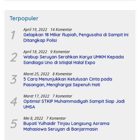
Terpopuler
1
April 19, 2022
14 Komentar
Gelapkan 18 Miliar Rupiah, Pengusaha di Sampit Ini
Ditangkap Polisi
2
April 18, 2022
9 Komentar
Wabup Seruyan Serahkan Karya UMKM Kepada
Sandiaga Uno di Istiqlal Halal Expo
3
Maret 25, 2022
8 Komentar
5 Cara Menunjukkan Ketulusan Cinta pada
Pasangan, Menghargai Sepenuh Hati
4
Maret 17, 2022
7 Komentar
Optimis! STKIP Muhammadiyah Sampit Siap Jadi
UMSA
5
Mei 8, 2022
7 Komentar
Bupati Yulhaidir Tinjau Langsung Asrama
Mahasiswa Seruyan di Banjarmasin