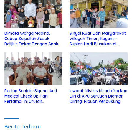
Dimata Warga Madina,
Sinyal Kuat Dari Masyarakat
Cabup Saipullah Sosok
Wilayah Timur, Koyem –
Relijius Dekat Dengan Anak
Supian Hadi Blusukan di
Yatim
Kotim
Paslon Sanidin-Siyono Ikuti
Iswanti-Mistius Mendaftarkan
Medical Check Up Hari
Diri di KPU Seruyan Diantar
Pertama, Ini Urutan
Diiringi Ribuan Pendukung
Pengecekannya
Berita Terbaru