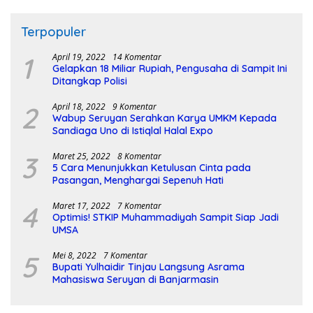
Terpopuler
1
April 19, 2022
14 Komentar
Gelapkan 18 Miliar Rupiah, Pengusaha di Sampit Ini
Ditangkap Polisi
2
April 18, 2022
9 Komentar
Wabup Seruyan Serahkan Karya UMKM Kepada
Sandiaga Uno di Istiqlal Halal Expo
3
Maret 25, 2022
8 Komentar
5 Cara Menunjukkan Ketulusan Cinta pada
Pasangan, Menghargai Sepenuh Hati
4
Maret 17, 2022
7 Komentar
Optimis! STKIP Muhammadiyah Sampit Siap Jadi
UMSA
5
Mei 8, 2022
7 Komentar
Bupati Yulhaidir Tinjau Langsung Asrama
Mahasiswa Seruyan di Banjarmasin