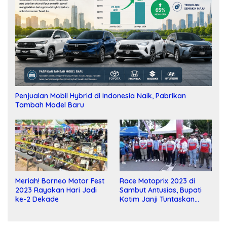
Penjualan Mobil Hybrid di Indonesia Naik, Pabrikan
Tambah Model Baru
Meriah! Borneo Motor Fest
Race Motoprix 2023 di
2023 Rayakan Hari Jadi
Sambut Antusias, Bupati
ke-2 Dekade
Kotim Janji Tuntaskan
Pembangunan Sirkuit