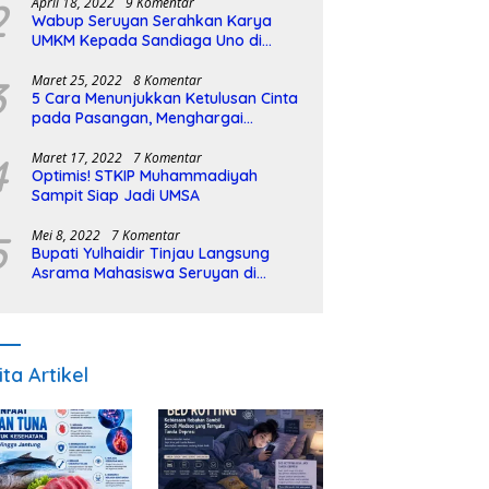
2
April 18, 2022
9 Komentar
Wabup Seruyan Serahkan Karya
UMKM Kepada Sandiaga Uno di
Istiqlal Halal Expo
3
Maret 25, 2022
8 Komentar
5 Cara Menunjukkan Ketulusan Cinta
pada Pasangan, Menghargai
Sepenuh Hati
4
Maret 17, 2022
7 Komentar
Optimis! STKIP Muhammadiyah
Sampit Siap Jadi UMSA
5
Mei 8, 2022
7 Komentar
Bupati Yulhaidir Tinjau Langsung
Asrama Mahasiswa Seruyan di
Banjarmasin
ita Artikel