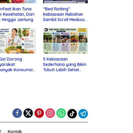
nfaat Ikan Tuna
“Bed Rotting”
k Kesehatan, Dari
Kebiasaan Rebahan
 Hingga Jantung
Sambil Scroll Medsos
yang Ternyata Tanda
Depresi
 Gizi Dorong
5 Kebiasaan
yarakat
Sederhana yang Bikin
banyak Konsumsi
Tubuh Lebih Sehat
nan Utuh untuk
Tanpa Ribet
a Kesehatan
V
Kontak