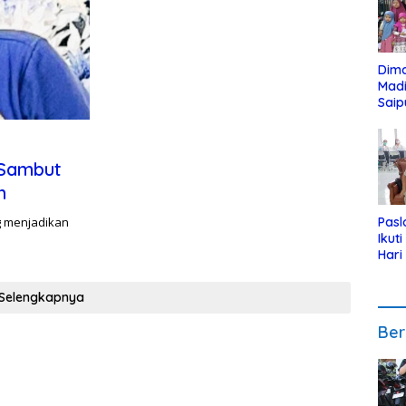
Dim
Mad
Saip
Reli
Anak
 Sambut
n
g menjadikan
Pasl
Ikut
Hari
Urut
Pen
Selengkapnya
Ber