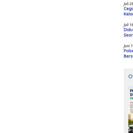
Juli 
Cega
Kelo
SMK
Juli 
Didu
Seor
Juni 
Pols
Bers
O