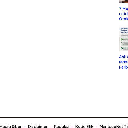
7 Ma
untu
Otak
Ahli
Mas
Per
Maka
Jag
edia Siber
Disclaimer
Redaksi
Kode Etik
MentayaNet T