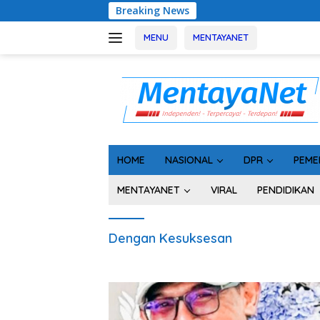
Langsung
Breaking News
Gand
ke
konten
MENU
MENTAYANET
HOME
NASIONAL
DPR
PEME
MENTAYANET
VIRAL
PENDIDIKAN
Dengan Kesuksesan