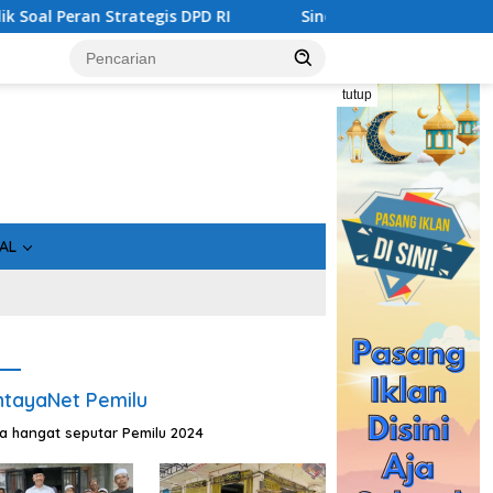
rategis DPD RI
Sinergi Perang Melawan Narkoba di Kal
tutup
AL
tayaNet Pemilu
ta hangat seputar Pemilu 2024