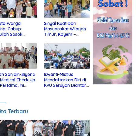
ata Warga
Sinyal Kuat Dari
ina, Cabup
Masyarakat Wilayah
ullah Sosok
Timur, Koyem –
jius Dekat Dengan
Supian Hadi Blusukan
 Yatim
di Kotim
on Sanidin-Siyono
Iswanti-Mistius
i Medical Check Up
Mendaftarkan Diri di
 Pertama, Ini
KPU Seruyan Diantar
an
Diiringi Ribuan
gecekannya
Pendukung
ita Terbaru