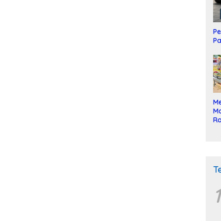
Pe
Pa
Me
Mo
Ra
ke
T
1