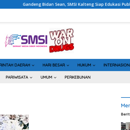
eng Bidan Sean, SMSI Kalteng Siap Edukasi Publik Soal Peran St
RINTAH DAERAH
HARI BESAR
HUKUM
INTERNASION
PARIWISATA
UMUM
PERKEBUNAN
Men
Beri