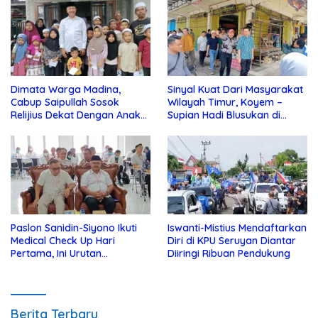
Dimata Warga Madina,
Sinyal Kuat Dari Masyarakat
Cabup Saipullah Sosok
Wilayah Timur, Koyem –
Relijius Dekat Dengan Anak
Supian Hadi Blusukan di
Yatim
Kotim
Paslon Sanidin-Siyono Ikuti
Iswanti-Mistius Mendaftarkan
Medical Check Up Hari
Diri di KPU Seruyan Diantar
Pertama, Ini Urutan
Diiringi Ribuan Pendukung
Pengecekannya
Berita Terbaru