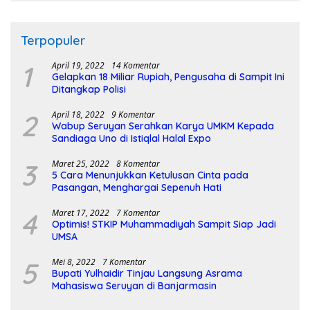
Terpopuler
1
April 19, 2022
14 Komentar
Gelapkan 18 Miliar Rupiah, Pengusaha di Sampit Ini
Ditangkap Polisi
2
April 18, 2022
9 Komentar
Wabup Seruyan Serahkan Karya UMKM Kepada
Sandiaga Uno di Istiqlal Halal Expo
3
Maret 25, 2022
8 Komentar
5 Cara Menunjukkan Ketulusan Cinta pada
Pasangan, Menghargai Sepenuh Hati
4
Maret 17, 2022
7 Komentar
Optimis! STKIP Muhammadiyah Sampit Siap Jadi
UMSA
5
Mei 8, 2022
7 Komentar
Bupati Yulhaidir Tinjau Langsung Asrama
Mahasiswa Seruyan di Banjarmasin