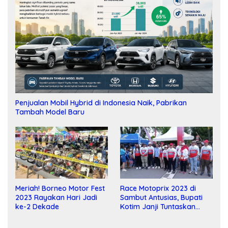
Penjualan Mobil Hybrid di Indonesia Naik, Pabrikan
Tambah Model Baru
Meriah! Borneo Motor Fest
Race Motoprix 2023 di
2023 Rayakan Hari Jadi
Sambut Antusias, Bupati
ke-2 Dekade
Kotim Janji Tuntaskan
Pembangunan Sirkuit