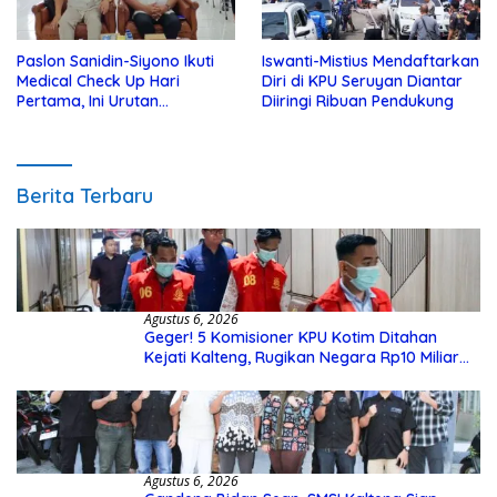
Paslon Sanidin-Siyono Ikuti
Iswanti-Mistius Mendaftarkan
Medical Check Up Hari
Diri di KPU Seruyan Diantar
Pertama, Ini Urutan
Diiringi Ribuan Pendukung
Pengecekannya
Berita Terbaru
Agustus 6, 2026
Geger! 5 Komisioner KPU Kotim Ditahan
Kejati Kalteng, Rugikan Negara Rp10 Miliar
dari Dana Hibah Rp40 Miliar
Agustus 6, 2026