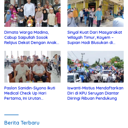
Dimata Warga Madina,
Sinyal Kuat Dari Masyarakat
Cabup Saipullah Sosok
Wilayah Timur, Koyem –
Relijius Dekat Dengan Anak
Supian Hadi Blusukan di
Yatim
Kotim
Paslon Sanidin-Siyono Ikuti
Iswanti-Mistius Mendaftarkan
Medical Check Up Hari
Diri di KPU Seruyan Diantar
Pertama, Ini Urutan
Diiringi Ribuan Pendukung
Pengecekannya
Berita Terbaru