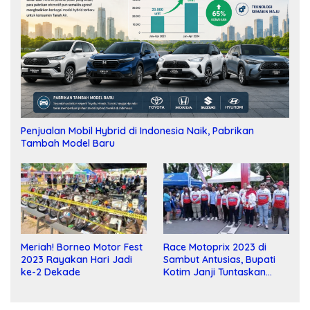
Penjualan Mobil Hybrid di Indonesia Naik, Pabrikan
Tambah Model Baru
Meriah! Borneo Motor Fest
Race Motoprix 2023 di
2023 Rayakan Hari Jadi
Sambut Antusias, Bupati
ke-2 Dekade
Kotim Janji Tuntaskan
Pembangunan Sirkuit