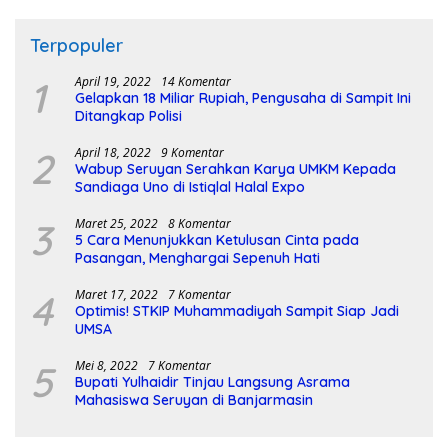
Terpopuler
1
April 19, 2022
14 Komentar
Gelapkan 18 Miliar Rupiah, Pengusaha di Sampit Ini
Ditangkap Polisi
2
April 18, 2022
9 Komentar
Wabup Seruyan Serahkan Karya UMKM Kepada
Sandiaga Uno di Istiqlal Halal Expo
3
Maret 25, 2022
8 Komentar
5 Cara Menunjukkan Ketulusan Cinta pada
Pasangan, Menghargai Sepenuh Hati
4
Maret 17, 2022
7 Komentar
Optimis! STKIP Muhammadiyah Sampit Siap Jadi
UMSA
5
Mei 8, 2022
7 Komentar
Bupati Yulhaidir Tinjau Langsung Asrama
Mahasiswa Seruyan di Banjarmasin