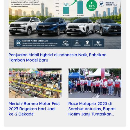
Penjualan Mobil Hybrid di Indonesia Naik, Pabrikan
Tambah Model Baru
Meriah! Borneo Motor Fest
Race Motoprix 2023 di
2023 Rayakan Hari Jadi
Sambut Antusias, Bupati
ke-2 Dekade
Kotim Janji Tuntaskan
Pembangunan Sirkuit