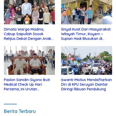
Dimata Warga Madina,
Sinyal Kuat Dari Masyarakat
Cabup Saipullah Sosok
Wilayah Timur, Koyem –
Relijius Dekat Dengan Anak
Supian Hadi Blusukan di
Yatim
Kotim
Paslon Sanidin-Siyono Ikuti
Iswanti-Mistius Mendaftarkan
Medical Check Up Hari
Diri di KPU Seruyan Diantar
Pertama, Ini Urutan
Diiringi Ribuan Pendukung
Pengecekannya
Berita Terbaru