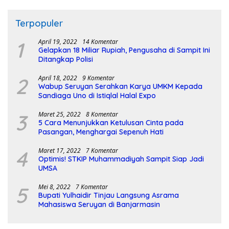
Terpopuler
1
April 19, 2022
14 Komentar
Gelapkan 18 Miliar Rupiah, Pengusaha di Sampit Ini
Ditangkap Polisi
2
April 18, 2022
9 Komentar
Wabup Seruyan Serahkan Karya UMKM Kepada
Sandiaga Uno di Istiqlal Halal Expo
3
Maret 25, 2022
8 Komentar
5 Cara Menunjukkan Ketulusan Cinta pada
Pasangan, Menghargai Sepenuh Hati
4
Maret 17, 2022
7 Komentar
Optimis! STKIP Muhammadiyah Sampit Siap Jadi
UMSA
5
Mei 8, 2022
7 Komentar
Bupati Yulhaidir Tinjau Langsung Asrama
Mahasiswa Seruyan di Banjarmasin