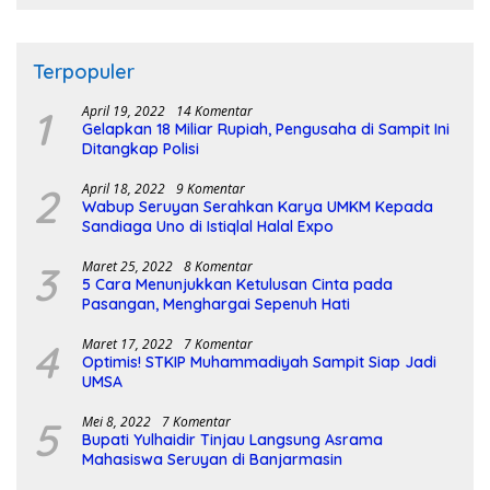
Terpopuler
1
April 19, 2022
14 Komentar
Gelapkan 18 Miliar Rupiah, Pengusaha di Sampit Ini
Ditangkap Polisi
2
April 18, 2022
9 Komentar
Wabup Seruyan Serahkan Karya UMKM Kepada
Sandiaga Uno di Istiqlal Halal Expo
3
Maret 25, 2022
8 Komentar
5 Cara Menunjukkan Ketulusan Cinta pada
Pasangan, Menghargai Sepenuh Hati
4
Maret 17, 2022
7 Komentar
Optimis! STKIP Muhammadiyah Sampit Siap Jadi
UMSA
5
Mei 8, 2022
7 Komentar
Bupati Yulhaidir Tinjau Langsung Asrama
Mahasiswa Seruyan di Banjarmasin