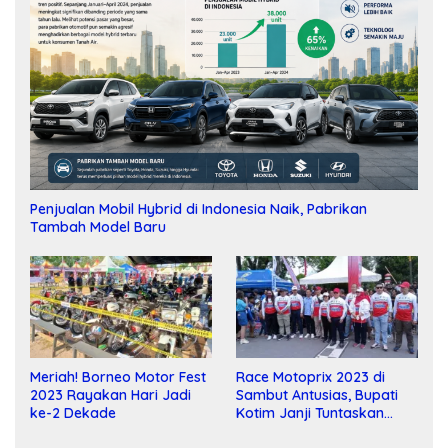
Penjualan Mobil Hybrid di Indonesia Naik, Pabrikan
Tambah Model Baru
Meriah! Borneo Motor Fest
Race Motoprix 2023 di
2023 Rayakan Hari Jadi
Sambut Antusias, Bupati
ke-2 Dekade
Kotim Janji Tuntaskan
Pembangunan Sirkuit