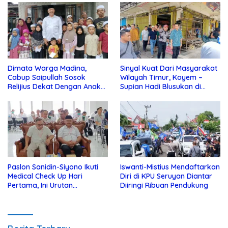
Dimata Warga Madina,
Sinyal Kuat Dari Masyarakat
Cabup Saipullah Sosok
Wilayah Timur, Koyem –
Relijius Dekat Dengan Anak
Supian Hadi Blusukan di
Yatim
Kotim
Paslon Sanidin-Siyono Ikuti
Iswanti-Mistius Mendaftarkan
Medical Check Up Hari
Diri di KPU Seruyan Diantar
Pertama, Ini Urutan
Diiringi Ribuan Pendukung
Pengecekannya