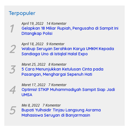
Terpopuler
1
April 19, 2022
14 Komentar
Gelapkan 18 Miliar Rupiah, Pengusaha di Sampit Ini
Ditangkap Polisi
2
April 18, 2022
9 Komentar
Wabup Seruyan Serahkan Karya UMKM Kepada
Sandiaga Uno di Istiqlal Halal Expo
3
Maret 25, 2022
8 Komentar
5 Cara Menunjukkan Ketulusan Cinta pada
Pasangan, Menghargai Sepenuh Hati
4
Maret 17, 2022
7 Komentar
Optimis! STKIP Muhammadiyah Sampit Siap Jadi
UMSA
5
Mei 8, 2022
7 Komentar
Bupati Yulhaidir Tinjau Langsung Asrama
Mahasiswa Seruyan di Banjarmasin