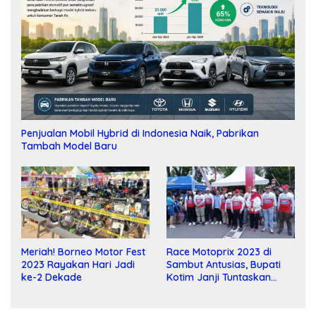
Penjualan Mobil Hybrid di Indonesia Naik, Pabrikan
Tambah Model Baru
Meriah! Borneo Motor Fest
Race Motoprix 2023 di
2023 Rayakan Hari Jadi
Sambut Antusias, Bupati
ke-2 Dekade
Kotim Janji Tuntaskan
Pembangunan Sirkuit