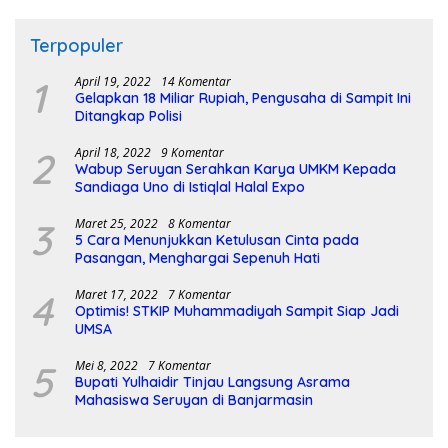
Terpopuler
1
April 19, 2022
14 Komentar
Gelapkan 18 Miliar Rupiah, Pengusaha di Sampit Ini
Ditangkap Polisi
2
April 18, 2022
9 Komentar
Wabup Seruyan Serahkan Karya UMKM Kepada
Sandiaga Uno di Istiqlal Halal Expo
3
Maret 25, 2022
8 Komentar
5 Cara Menunjukkan Ketulusan Cinta pada
Pasangan, Menghargai Sepenuh Hati
4
Maret 17, 2022
7 Komentar
Optimis! STKIP Muhammadiyah Sampit Siap Jadi
UMSA
5
Mei 8, 2022
7 Komentar
Bupati Yulhaidir Tinjau Langsung Asrama
Mahasiswa Seruyan di Banjarmasin