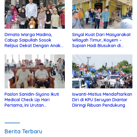
Dimata Warga Madina,
Sinyal Kuat Dari Masyarakat
Cabup Saipullah Sosok
Wilayah Timur, Koyem –
Relijius Dekat Dengan Anak
Supian Hadi Blusukan di
Yatim
Kotim
Paslon Sanidin-Siyono Ikuti
Iswanti-Mistius Mendaftarkan
Medical Check Up Hari
Diri di KPU Seruyan Diantar
Pertama, Ini Urutan
Diiringi Ribuan Pendukung
Pengecekannya
Berita Terbaru