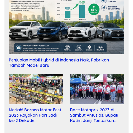
Penjualan Mobil Hybrid di Indonesia Naik, Pabrikan
Tambah Model Baru
Meriah! Borneo Motor Fest
Race Motoprix 2023 di
2023 Rayakan Hari Jadi
Sambut Antusias, Bupati
ke-2 Dekade
Kotim Janji Tuntaskan
Pembangunan Sirkuit