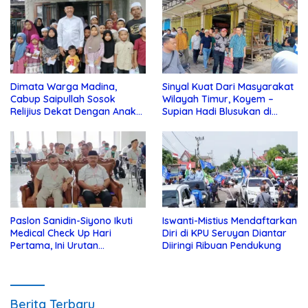
Dimata Warga Madina,
Sinyal Kuat Dari Masyarakat
Cabup Saipullah Sosok
Wilayah Timur, Koyem –
Relijius Dekat Dengan Anak
Supian Hadi Blusukan di
Yatim
Kotim
Paslon Sanidin-Siyono Ikuti
Iswanti-Mistius Mendaftarkan
Medical Check Up Hari
Diri di KPU Seruyan Diantar
Pertama, Ini Urutan
Diiringi Ribuan Pendukung
Pengecekannya
Berita Terbaru