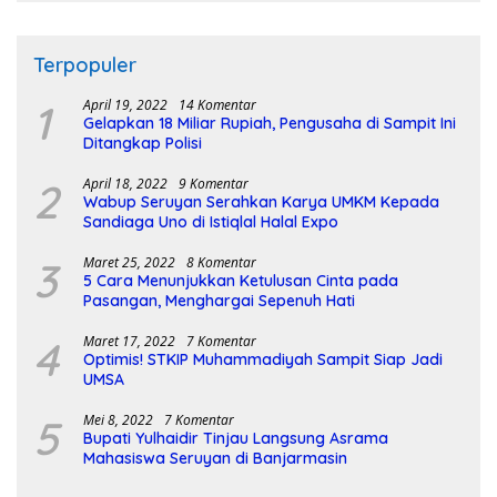
Terpopuler
1
April 19, 2022
14 Komentar
Gelapkan 18 Miliar Rupiah, Pengusaha di Sampit Ini
Ditangkap Polisi
2
April 18, 2022
9 Komentar
Wabup Seruyan Serahkan Karya UMKM Kepada
Sandiaga Uno di Istiqlal Halal Expo
3
Maret 25, 2022
8 Komentar
5 Cara Menunjukkan Ketulusan Cinta pada
Pasangan, Menghargai Sepenuh Hati
4
Maret 17, 2022
7 Komentar
Optimis! STKIP Muhammadiyah Sampit Siap Jadi
UMSA
5
Mei 8, 2022
7 Komentar
Bupati Yulhaidir Tinjau Langsung Asrama
Mahasiswa Seruyan di Banjarmasin