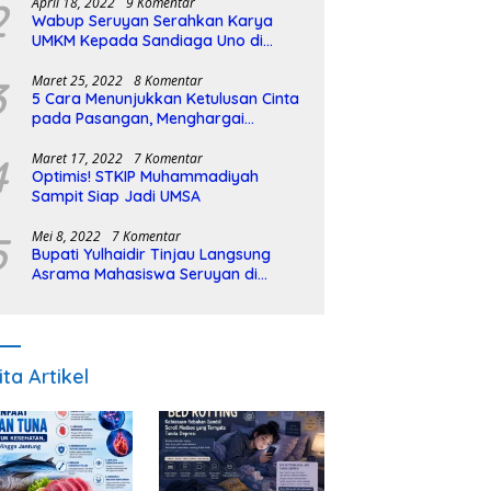
2
April 18, 2022
9 Komentar
Wabup Seruyan Serahkan Karya
UMKM Kepada Sandiaga Uno di
Istiqlal Halal Expo
3
Maret 25, 2022
8 Komentar
5 Cara Menunjukkan Ketulusan Cinta
pada Pasangan, Menghargai
Sepenuh Hati
4
Maret 17, 2022
7 Komentar
Optimis! STKIP Muhammadiyah
Sampit Siap Jadi UMSA
5
Mei 8, 2022
7 Komentar
Bupati Yulhaidir Tinjau Langsung
Asrama Mahasiswa Seruyan di
Banjarmasin
ita Artikel