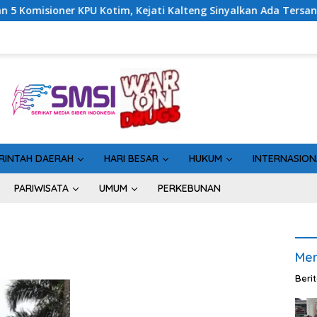
KPU Kotim, Kejati Kalteng Sinyalkan Ada Tersangka Baru di Kas
RINTAH DAERAH
HARI BESAR
HUKUM
INTERNASION
PARIWISATA
UMUM
PERKEBUNAN
Men
Beri