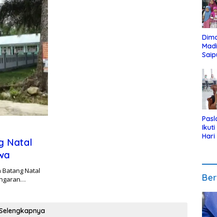
Dim
Mad
Saip
Reli
Anak
Pasl
Ikut
Hari
g Natal
Urut
wa
Pen
 Batang Natal
Ber
angaran…
Selengkapnya