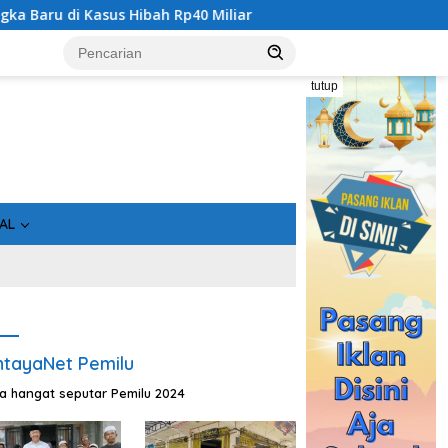
us Hibah Rp40 Miliar
Geger! 5 Komisioner KPU Kotim Dit
tutup
AL
tayaNet Pemilu
ta hangat seputar Pemilu 2024