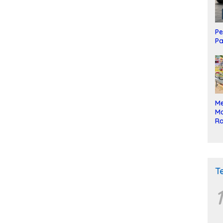
Pe
Pa
Me
Mo
Ra
ke
T
1