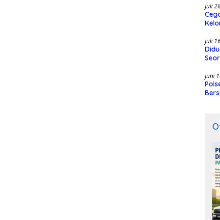
Juli 
Cega
Kelo
SMK
Juli 
Didu
Seor
Juni 
Pols
Bers
O