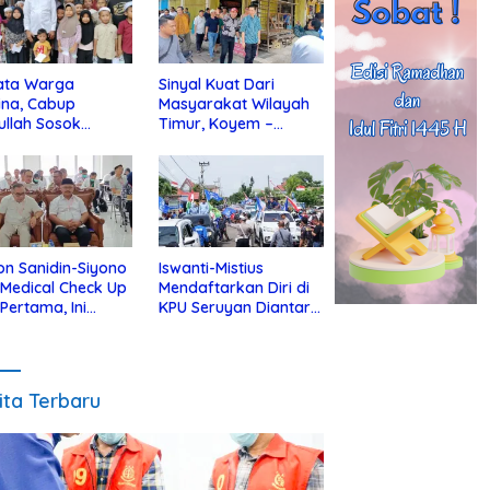
ata Warga
Sinyal Kuat Dari
ina, Cabup
Masyarakat Wilayah
ullah Sosok
Timur, Koyem –
jius Dekat Dengan
Supian Hadi Blusukan
 Yatim
di Kotim
on Sanidin-Siyono
Iswanti-Mistius
i Medical Check Up
Mendaftarkan Diri di
 Pertama, Ini
KPU Seruyan Diantar
an
Diiringi Ribuan
gecekannya
Pendukung
ita Terbaru