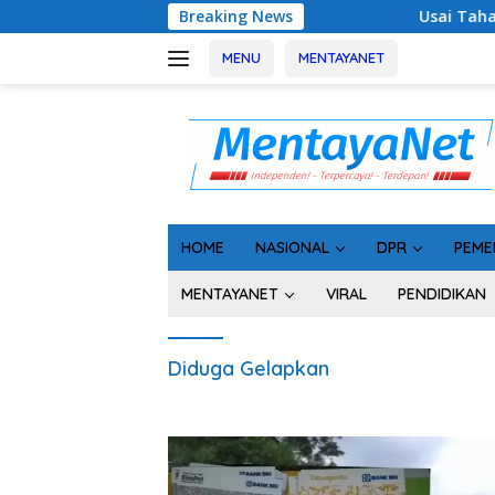
Langsung
Breaking News
Usai Tahan 5 Komisioner 
ke
konten
MENU
MENTAYANET
HOME
NASIONAL
DPR
PEME
MENTAYANET
VIRAL
PENDIDIKAN
Diduga Gelapkan