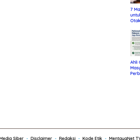
7 Ma
untu
Otak
Ahli
Mas
Per
Maka
Jag
edia Siber
Disclaimer
Redaksi
Kode Etik
MentayaNet T