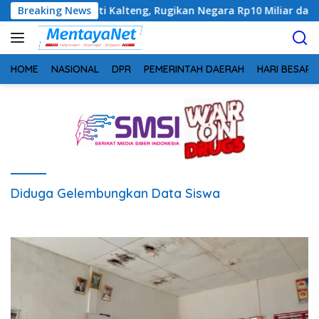
Langsung
tahan Kejati Kalteng, Rugikan Negara Rp10 Miliar dari Dana Hi
Breaking News
ke
konten
HOME
NASIONAL
DPR
PEMERINTAH DAERAH
HARI BESAR
Diduga Gelembungkan Data Siswa