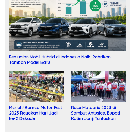
Penjualan Mobil Hybrid di Indonesia Naik, Pabrikan
Tambah Model Baru
Meriah! Borneo Motor Fest
Race Motoprix 2023 di
2023 Rayakan Hari Jadi
Sambut Antusias, Bupati
ke-2 Dekade
Kotim Janji Tuntaskan
Pembangunan Sirkuit