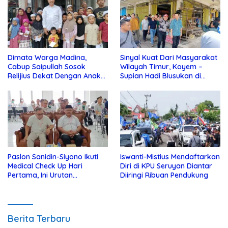
Dimata Warga Madina,
Sinyal Kuat Dari Masyarakat
Cabup Saipullah Sosok
Wilayah Timur, Koyem –
Relijius Dekat Dengan Anak
Supian Hadi Blusukan di
Yatim
Kotim
Paslon Sanidin-Siyono Ikuti
Iswanti-Mistius Mendaftarkan
Medical Check Up Hari
Diri di KPU Seruyan Diantar
Pertama, Ini Urutan
Diiringi Ribuan Pendukung
Pengecekannya
Berita Terbaru