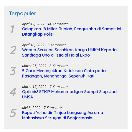
Terpopuler
1
April 19, 2022
14 Komentar
Gelapkan 18 Miliar Rupiah, Pengusaha di Sampit Ini
Ditangkap Polisi
2
April 18, 2022
9 Komentar
Wabup Seruyan Serahkan Karya UMKM Kepada
Sandiaga Uno di Istiqlal Halal Expo
3
Maret 25, 2022
8 Komentar
5 Cara Menunjukkan Ketulusan Cinta pada
Pasangan, Menghargai Sepenuh Hati
4
Maret 17, 2022
7 Komentar
Optimis! STKIP Muhammadiyah Sampit Siap Jadi
UMSA
5
Mei 8, 2022
7 Komentar
Bupati Yulhaidir Tinjau Langsung Asrama
Mahasiswa Seruyan di Banjarmasin