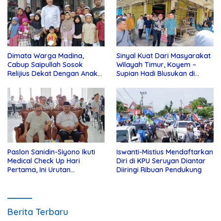
Dimata Warga Madina,
Sinyal Kuat Dari Masyarakat
Cabup Saipullah Sosok
Wilayah Timur, Koyem –
Relijius Dekat Dengan Anak
Supian Hadi Blusukan di
Yatim
Kotim
Paslon Sanidin-Siyono Ikuti
Iswanti-Mistius Mendaftarkan
Medical Check Up Hari
Diri di KPU Seruyan Diantar
Pertama, Ini Urutan
Diiringi Ribuan Pendukung
Pengecekannya
Berita Terbaru