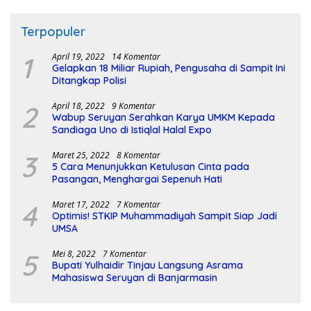
Terpopuler
1
April 19, 2022
14 Komentar
Gelapkan 18 Miliar Rupiah, Pengusaha di Sampit Ini
Ditangkap Polisi
2
April 18, 2022
9 Komentar
Wabup Seruyan Serahkan Karya UMKM Kepada
Sandiaga Uno di Istiqlal Halal Expo
3
Maret 25, 2022
8 Komentar
5 Cara Menunjukkan Ketulusan Cinta pada
Pasangan, Menghargai Sepenuh Hati
4
Maret 17, 2022
7 Komentar
Optimis! STKIP Muhammadiyah Sampit Siap Jadi
UMSA
5
Mei 8, 2022
7 Komentar
Bupati Yulhaidir Tinjau Langsung Asrama
Mahasiswa Seruyan di Banjarmasin