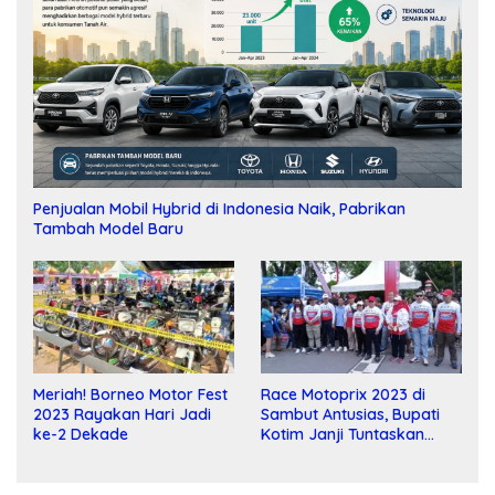
Penjualan Mobil Hybrid di Indonesia Naik, Pabrikan
Tambah Model Baru
Meriah! Borneo Motor Fest
Race Motoprix 2023 di
2023 Rayakan Hari Jadi
Sambut Antusias, Bupati
ke-2 Dekade
Kotim Janji Tuntaskan
Pembangunan Sirkuit