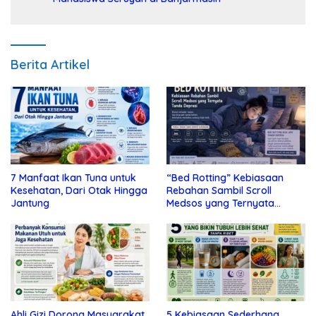
Berita Artikel
7 Manfaat Ikan Tuna untuk
“Bed Rotting” Kebiasaan
Kesehatan, Dari Otak Hingga
Rebahan Sambil Scroll
Jantung
Medsos yang Ternyata
Tanda Depresi
Ahli Gizi Dorong Masyarakat
5 Kebiasaan Sederhana