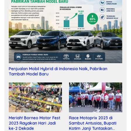
Penjualan Mobil Hybrid di Indonesia Naik, Pabrikan
Tambah Model Baru
Meriah! Borneo Motor Fest
Race Motoprix 2023 di
2023 Rayakan Hari Jadi
Sambut Antusias, Bupati
ke-2 Dekade
Kotim Janji Tuntaskan