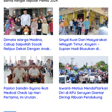
Berita hangat seputar Pemilu 2024
Dimata Warga Madina,
Sinyal Kuat Dari Masyarakat
Cabup Saipullah Sosok
Wilayah Timur, Koyem –
Relijius Dekat Dengan Anak
Supian Hadi Blusukan di
Yatim
Kotim
Paslon Sanidin-Siyono Ikuti
Iswanti-Mistius Mendaftarkan
Medical Check Up Hari
Diri di KPU Seruyan Diantar
Pertama, Ini Urutan
Diiringi Ribuan Pendukung
Pengecekannya