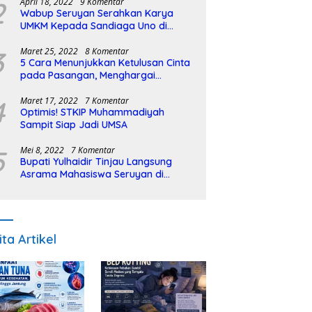
2
April 18, 2022
9 Komentar
Wabup Seruyan Serahkan Karya
UMKM Kepada Sandiaga Uno di
Istiqlal Halal Expo
3
Maret 25, 2022
8 Komentar
5 Cara Menunjukkan Ketulusan Cinta
pada Pasangan, Menghargai
Sepenuh Hati
4
Maret 17, 2022
7 Komentar
Optimis! STKIP Muhammadiyah
Sampit Siap Jadi UMSA
5
Mei 8, 2022
7 Komentar
Bupati Yulhaidir Tinjau Langsung
Asrama Mahasiswa Seruyan di
Banjarmasin
ita Artikel