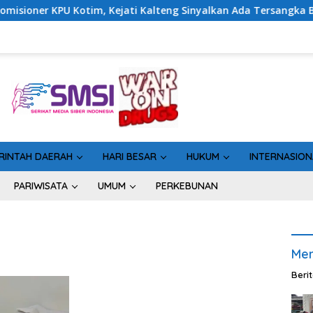
Kotim, Kejati Kalteng Sinyalkan Ada Tersangka Baru di Kasus Hi
RINTAH DAERAH
HARI BESAR
HUKUM
INTERNASION
PARIWISATA
UMUM
PERKEBUNAN
Men
Beri