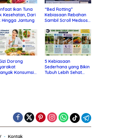
nfaat Ikan Tuna
“Bed Rotting”
k Kesehatan, Dari
Kebiasaan Rebahan
 Hingga Jantung
Sambil Scroll Medsos
yang Ternyata Tanda
Depresi
 Gizi Dorong
5 Kebiasaan
yarakat
Sederhana yang Bikin
banyak Konsumsi
Tubuh Lebih Sehat
nan Utuh untuk
Tanpa Ribet
a Kesehatan
V
Kontak