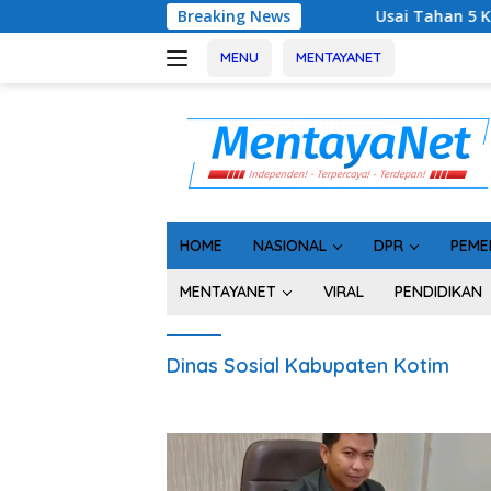
Langsung
Breaking News
Usai Tahan 5 Komisioner KPU 
ke
konten
MENU
MENTAYANET
HOME
NASIONAL
DPR
PEME
MENTAYANET
VIRAL
PENDIDIKAN
Dinas Sosial Kabupaten Kotim