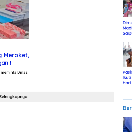
Dim
Mad
Saip
Reli
Anak
g Meroket,
an !
h meminta Dinas
Pasl
Ikut
Hari
Urut
Pen
Selengkapnya
Ber