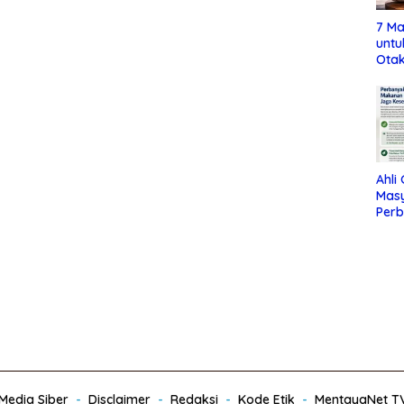
7 Ma
untu
Otak
Ahli
Mas
Per
Maka
Jag
edia Siber
Disclaimer
Redaksi
Kode Etik
MentayaNet T