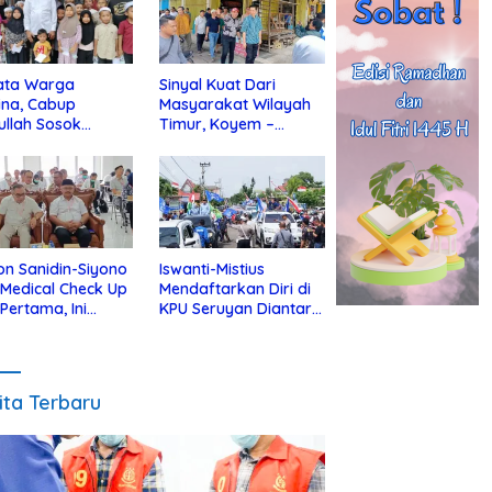
ata Warga
Sinyal Kuat Dari
ina, Cabup
Masyarakat Wilayah
ullah Sosok
Timur, Koyem –
jius Dekat Dengan
Supian Hadi Blusukan
 Yatim
di Kotim
on Sanidin-Siyono
Iswanti-Mistius
i Medical Check Up
Mendaftarkan Diri di
 Pertama, Ini
KPU Seruyan Diantar
an
Diiringi Ribuan
gecekannya
Pendukung
ita Terbaru