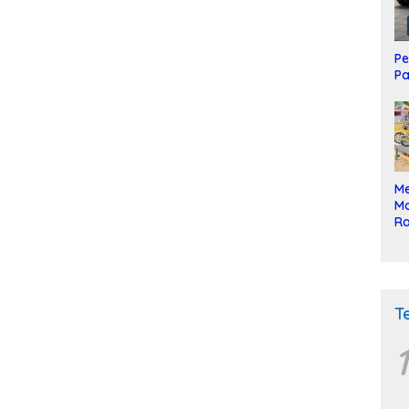
Pe
Pa
Me
Mo
Ra
ke
T
1