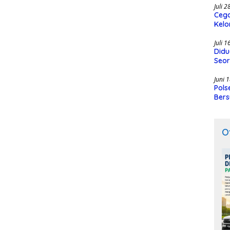
Juli 
Cega
Kelo
SMK
Juli 
Didu
Seor
Juni 
Pols
Bers
O