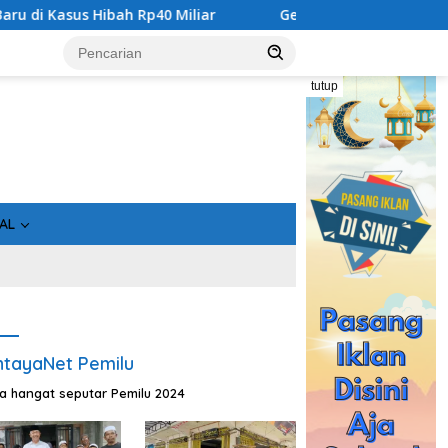
bah Rp40 Miliar
Geger! 5 Komisioner KPU Kotim Ditahan
tutup
AL
tayaNet Pemilu
ta hangat seputar Pemilu 2024